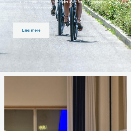
at repræsentere samrådet over for andre organer i
faglig henseende.
Læs mere