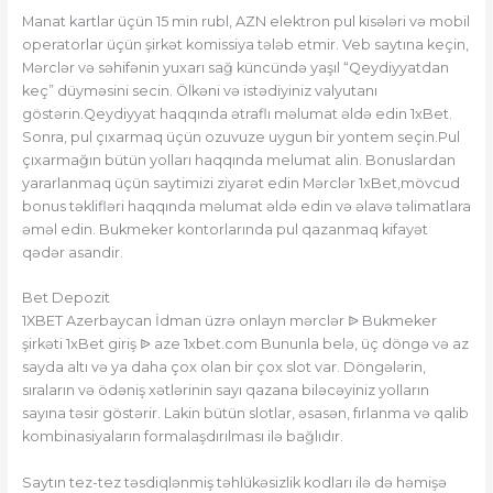
Manat kartlar üçün 15 min rubl, AZN elektron pul kisələri və mobil
operatorlar üçün şirkət komissiya tələb etmir. Veb saytına keçin,
Mərclər və səhifənin yuxarı sağ küncündə yaşıl “Qeydiyyatdan
keç” düyməsini secin. Ölkəni və istədiyiniz valyutanı
göstərin.Qeydiyyat haqqında ətraflı məlumat əldə edin 1xBet.
Sonra, pul çıxarmaq üçün ozuvuze uygun bir yontem seçin.Pul
çıxarmağın bütün yolları haqqında melumat alin. Bonuslardan
yararlanmaq üçün saytimizi ziyarət edin Mərclər 1xBet,mövcud
bonus təklifləri haqqında məlumat əldə edin və əlavə təlimatlara
əməl edin. Bukmeker kontorlarında pul qazanmaq kifayət
qədər asandir.
Bet Depozit
1XBET Azerbaycan İdman üzrə onlayn mərclər ᐉ Bukmeker
şirkəti 1xBet giriş ᐉ aze 1xbet.com Bununla belə, üç döngə və az
sayda altı və ya daha çox olan bir çox slot var. Döngələrin,
sıraların və ödəniş xətlərinin sayı qazana biləcəyiniz yolların
sayına təsir göstərir. Lakin bütün slotlar, əsasən, fırlanma və qalib
kombinasiyaların formalaşdırılması ilə bağlıdır.
Saytın tez-tez təsdiqlənmiş təhlükəsizlik kodları ilə də həmişə