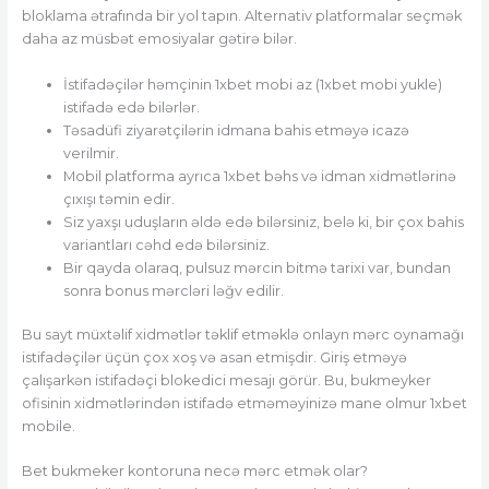
bloklama ətrafında bir yol tapın. Alternativ platformalar seçmək
daha az müsbət emosiyalar gətirə bilər.
İstifadəçilər həmçinin 1xbet mobi az (1xbet mobi yukle)
istifadə edə bilərlər.
Təsadüfi ziyarətçilərin idmana bahis etməyə icazə
verilmir.
Mobil platforma ayrıca 1xbet bəhs və idman xidmətlərinə
çıxışı təmin edir.
Siz yaxşı uduşların əldə edə bilərsiniz, belə ki, bir çox bahis
variantları cəhd edə bilərsiniz.
Bir qayda olaraq, pulsuz mərcin bitmə tarixi var, bundan
sonra bonus mərcləri ləğv edilir.
Bu sayt müxtəlif xidmətlər təklif etməklə onlayn mərc oynamağı
istifadəçilər üçün çox xoş və asan etmişdir. Giriş etməyə
çalışarkən istifadəçi blokedici mesajı görür. Bu, bukmeyker
ofisinin xidmətlərindən istifadə etməməyinizə mane olmur 1xbet
mobile.
Bet bukmeker kontoruna necə mərc etmək olar?