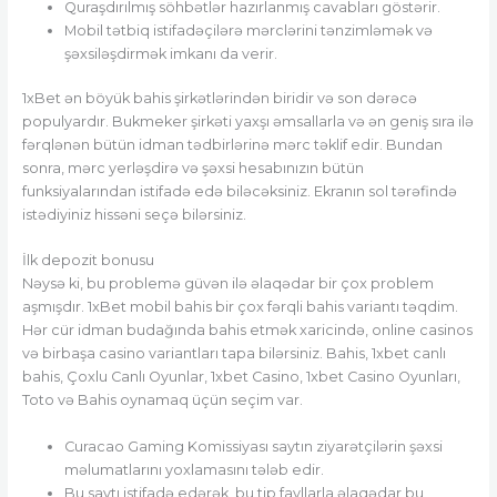
Quraşdırılmış söhbətlər hazırlanmış cavabları göstərir.
Mobil tətbiq istifadəçilərə mərclərini tənzimləmək və
şəxsiləşdirmək imkanı da verir.
1xBet ən böyük bahis şirkətlərindən biridir və son dərəcə
populyardır. Bukmeker şirkəti yaxşı əmsallarla və ən geniş sıra ilə
fərqlənən bütün idman tədbirlərinə mərc təklif edir. Bundan
sonra, mərc yerləşdirə və şəxsi hesabınızın bütün
funksiyalarından istifadə edə biləcəksiniz. Ekranın sol tərəfində
istədiyiniz hissəni seçə bilərsiniz.
İlk depozit bonusu
Nəysə ki, bu problemə güvən ilə əlaqədar bir çox problem
aşmışdır. 1xBet mobil bahis bir çox fərqli bahis variantı təqdim.
Hər cür idman budağında bahis etmək xaricində, online casinos
və birbaşa casino variantları tapa bilərsiniz. Bahis, 1xbet canlı
bahis, Çoxlu Canlı Oyunlar, 1xbet Casino, 1xbet Casino Oyunları,
Toto və Bahis oynamaq üçün seçim var.
Curacao Gaming Komissiyası saytın ziyarətçilərin şəxsi
məlumatlarını yoxlamasını tələb edir.
Bu saytı istifadə edərək, bu tip fayllarla əlaqədar bu