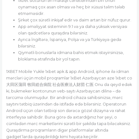
1xbet slotunun ən maraqlı cəhətlərindən biri onun
oynamaq çox asan olması və heç bir xüsusi təlim tələb
etməməsidir.
Şirkət çox sürətli inkişaf edir və daim artan bir nüfuz qurur.
App əməliyyat sisteminin 9.1 və ya daha yüksək versiyası
olan qadcetlərə quraşdıra bilərsiniz.
Ayrıca İngiltərə, İspaniya, Polşa və ya Türkiyəyə gedə
bilərsiniz.
Qiymətli bonuslarla idmana bahis etmək istəyirsinizsə,
bloklama ətrafında bir yol tapın.
1XBET Mobile Yukle 1xbet apk & app Android, iphone ilə idman
mərcləri üçün mobil proqramlar 1xBet Azərbaycan aze 1xbet co
大田区蒲田 牧田総合病院 社会医療法人財団 仁医 Onu da qeyd edək
ki, bukmeker kontorunun veb-saytı Azərbaycan dilinə – də
tərcümə olunmuşdur. Bir android cihaza sahibsinizsə, mərc
saytını tətbiq üzərindən də istifadə edə bilərsiniz. Operatorun
Android üçün olan tətbiqi son dərəcə gözəl dizayna və rahat
interfeysə sahibdir. Buna görə də axtardığınız hər şeyi, o
cümlədən mərc marketlərini sürətli bir şəkildə tapa biləcəksiniz.
Quraşdırma proqramların digər platformalar altında
gadget’larda quraşdırıldığı kimi həyata keçirilir.