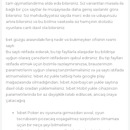
tam qiymətləndirmə əldə edə bilərsiniz. Siz variantları məsələ ilə
bağlı bir çox saytlar ilə müqayisədə daha geniş saxlanılır görə
bilərsiniz. Siz məhdudiyyətsiz sayda mərc edə və uduşunuzu
artıra bilərsiniz və bu bölmə vasitəsilə siz həmçinin stolüstü
oyunlara canlı daxil ola bilərsiniz.
bet güzgü arasındakı fərq nədir və bukmeyker ofisinin rəsmi
saytı
Bu saytı istifadə edərək, bu tip fayllarla əlaqədar bu bildirişə
uyğun olaraq çərəzlərin istifadəsini qəbul edirsiniz. Bu tip faylları
istifadə etmək üçün bizimlə razılaşmırsınızsa, brauzerinizin
parametrlərini uyğun olaraq tənzimləməlisiniz və ya saytı istifadə
etməməlisiniz. 1xbet Az yukle tətbiqi hələ google play
mağazasında olmadığından, 1xbet Azerbaycan yukle saytına
daxil olub oradan yükləməlisiniz. 1xbet Mobil yukle cihazınızın
parametrlərində bir az dəyişiklik tələb ediləcək, ancaq oraya
çatacağıq.
1xbet Poker ev oyununa girməzdən əvvəl, oyun
təcrübəsini pozacaq xoşagəlməz sürprizlərin olmaması
üçün bir neçə şeyi bilməlisiniz.