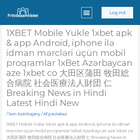
Gå
til
Log ind
indholdet
1XBET Mobile Yukle 1xbet apk
& app Android, iphone ilə
idman mərcləri üçün mobil
proqramlar 1xBet Azərbaycan
aze 1xbet co 大田区蒲田 牧田総
合病院 社会医療法人財団 仁
Breaking News in Hindi
Latest Hindi New
/
1win Azerbajany
/ Af
paolakaz
1XBET Mobile Yukle 1xbet apk & app Android, iphone ilə idman
mərcləri üçün mobil proqramlar 1xBet Azərbaycan aze 1xbet co
大田区蒲田 牧田総合病院 社会医療法人財団 仁 Breaking News in