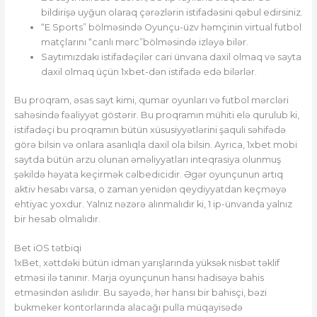
bildirişə uyğun olaraq çərəzlərin istifadəsini qəbul edirsiniz.
“E Sports” bölməsində Oyunçu-üzv həmçinin virtual futbol
matçlarını “canlı mərc”bölməsində izləyə bilər.
Saytımızdakı istifadəçilər cari ünvana daxil olmaq və sayta
daxil olmaq üçün 1xbet-dən istifadə edə bilərlər.
Bu proqram, əsas sayt kimi, qumar oyunları və futbol mərcləri
sahəsində fəaliyyət göstərir. Bu proqramın mühiti elə qurulub ki,
istifadəçi bu proqramın bütün xüsusiyyətlərini şaquli səhifədə
görə bilsin və onlara asanlıqla daxil ola bilsin. Ayrıca, 1xbet mobi
saytda bütün arzu olunan əməliyyatları inteqrasiya olunmuş
şəkildə həyata keçirmək cəlbedicidir. Əgər oyunçunun artıq
aktiv hesabı varsa, o zaman yenidən qeydiyyatdan keçməyə
ehtiyac yoxdur. Yalnız nəzərə alınmalıdır ki, 1 ip-ünvanda yalnız
bir hesab olmalıdır.
Bet iOS tətbiqi
1xBet, xəttdəki bütün idman yarışlarında yüksək nisbət təklif
etməsi ilə tanınır. Marja oyunçunun hansı hadisəyə bahis
etməsindən asılıdır. Bu sayədə, hər hansı bir bahisçi, bəzi
bukmeker kontorlarında alacağı pulla müqayisədə