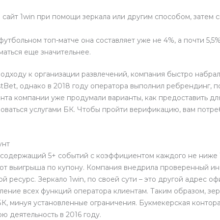
сайт 1win при помощи зеркала или другим способом, затем 
футбольном топ-матче она составляет уже не 4%, а почти 5,5
аться еще значительнее.
одходу к организации развлечений, компания быстро набра
stBet, однако в 2018 году оператора выполнил ребрендинг, п
ента компании уже продумали варианты, как предоставить дл
оваться услугами БК. Чтобы пройти верификацию, вам потре
унт
 содержащий 5+ событий с коэффициентом каждого не ниже 1.
от выигрыша по купону. Компания внедрила проверенный ин
ой ресурс. Зеркало 1win, по своей сути – это другой адрес о
вление всех функций оператора клиентам. Таким образом, з
К, минуя установленные ограничения. Букмекерская контора
ою деятельность в 2016 году.