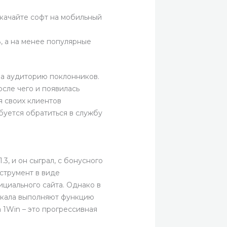
скачайте софт на мобильный
%, а на менее популярные
ла аудиторию поклонников.
осле чего и появилась
я своих клиентов
буется обратиться в службу
3, и он сыграл, с бонусного
струмент в виде
фициального сайта. Однако в
еркала выполняют функцию
 1Win – это прогрессивная