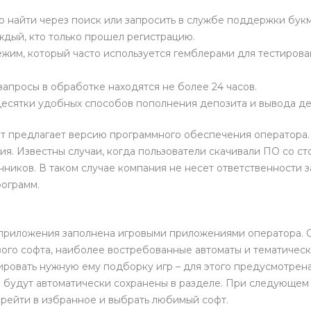
 найти через поиск или запросить в службе поддержки бук
ждый, кто только прошел регистрацию.
им, который часто используется гемблерами для тестирова
запросы в обработке находятся не более 24 часов.
десятки удобных способов пополнения депозита и вывода д
йт предлагает версию программного обеспечения оператора
я. Известны случаи, когда пользователи скачивали ПО со ст
ников. В таком случае компания не несет ответственности з
рограмм.
 приложения заполнена игровыми приложениями оператора. 
ого софта, наиболее востребованные автоматы и тематическ
ровать нужную ему подборку игр – для этого предусмотрена
 будут автоматически сохранены в разделе. При следующе
ерейти в избранное и выбрать любимый софт.