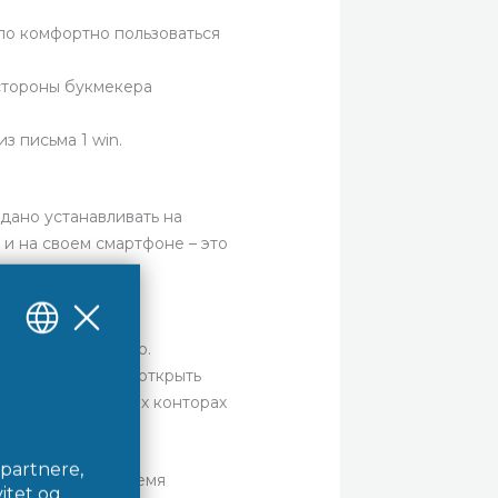
ыло комфортно пользоваться
 стороны букмекера
з письма 1 win.
дано устанавливать на
 и на своем смартфоне – это
является зеркало.
мог без проблем открыть
но и букмекерских конторах
онусы украсят время