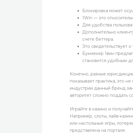
Блокировка может осу
1Win — это относитель
Для удобства пользова
Дополнительно клиенту
счете беттера.
Это свидетельствует о
Букмекер 1вин предлаг
становится удобным дл
Конечно, разные юрисдикции
показывает практика, это н
индустрии данный бренд зан
авторитет сложно поддать с
Играйте в казино и получай
Например, слоты, лайв-казин
или настольные игры, лотере
представлена на портале.