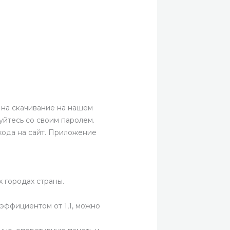
 на скачивание на нашем
зуйтесь со своим паролем.
хода на сайт. Приложение
х городах страны.
эффициентом от 1,1, можно