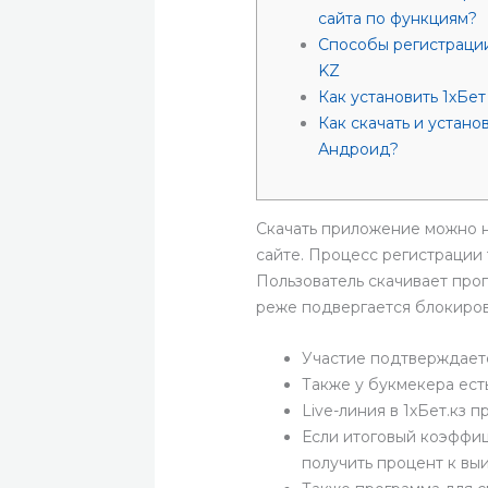
сайта по функциям?
Способы регистрации
KZ
Как установить 1хБет
Как скачать и устано
Андроид?
Скачать приложение можно н
сайте. Процесс регистрации т
Пользователь скачивает прог
реже подвергается блокиров
Участие подтверждаетс
Также у букмекера ест
Live-линия в 1хБет.кз 
Если итоговый коэффиц
получить процент к вы