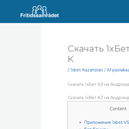
Gå
til
indholdet
Скачать 1хБе
K
/
1xbet Kazahstan
/ Af
paolaka
Скачать 1хБет КЗ на Андрои
Скачать 1xBet KZ на Андроид
Content
Приложения 1xbet VS