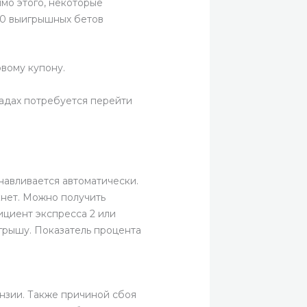
имо этого, некоторые
–10 выигрышных бетов
овому купону.
падах потребуется перейти
навливается автоматически.
кнет. Можно получить
ициент экспресса 2 или
игрышу. Показатель процента
нзии. Также причиной сбоя