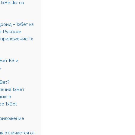
1xBet.kz на
я
дроид – 1хбет кз
а Русском
 приложение 1х
Бет КЗ и
ь
xBet?
ения 1хБет
цию в
ре 1xBet
приложение
я отличается от