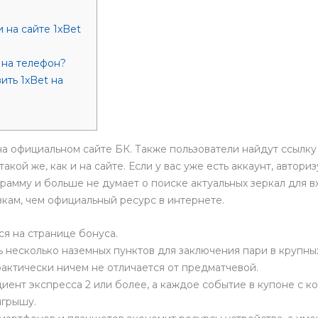
 на сайте 1xBet
 на телефон?
вить 1xBet на
а официальном сайте БК. Также пользователи найдут ссылку
акой же, как и на сайте. Если у вас уже есть аккаунт, автори
рамму и больше не думает о поиске актуальных зеркал для в
кам, чем официальный ресурс в интернете.
я на странице бонуса.
ь несколько наземных пунктов для заключения пари в крупны
практически ничем не отличается от предматчевой.
иент экспресса 2 или более, а каждое событие в купоне с ко
игрышу.