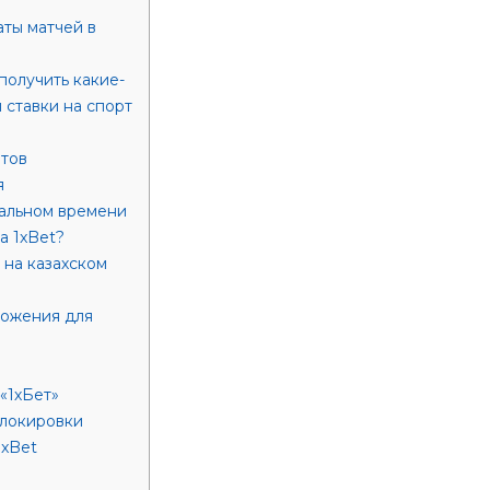
аты матчей в
получить какие-
 ставки на спорт
тов
я
еальном времени
а 1xBet?
 на казахском
ложения для
«1хБет»
локировки
1xBet