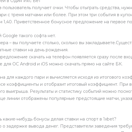
чей в Один Икс Бет
пользователь получает очки. Чтобы отыграть средства, нужн
ри с тремя матчами или более. При этом три события в купо
 1,40. Приветственное бонусное предложение на первое п
 Google такого софта нет.
мера – вы получаете столько, сколько вы закладываете.Суще
атные ставки на день рождения.
 предложение скачать на телефон появляется сразу после вхо
для ОС Android и iOS можно скачать прямо на сайте БК.
на для каждого пари и вычисляется исходя из итогового коэ
се коэффициенты и отобразит итоговый коэффициент. При 
го выигрыша. Результаты и статистику событий можно посмот
лице линии отображены популярные предстоящие матчи, указ
ь какие-нибудь бонусы делая ставки на спорт в 1xbet?
но о задержке вывода денег. Представители заведения треб