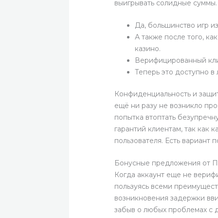
выигрывать солидные суммы.
Да, большинство игр и
А также после того, ка
казино.
Верифицированный клие
Теперь это доступно в
Конфиденциальность и защит
ещё ни разу не возникло пр
попытка втоптать безупречн
гарантий клиентам, так как
пользователя. Есть вариант 
Бонусные предложения от П
Когда аккаунт еще не верифи
пользуясь всеми преимущест
возникновения задержки вви
забыв о любых проблемах с 