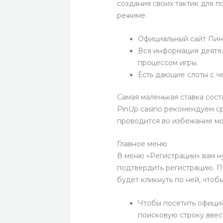
создания своих тактик для п
режиме.
Официальный сайт Пин 
Вся информация деятел
процессом игры.
Есть дающие слоты с ч
Самая маленькая ставка сост
PinUp casino рекомендуем с
проводится во избежание мо
Главное меню
В меню «Регистрации» вам ну
подтвердить регистрацию. П
будет кликнуть по ней, чтобы
Чтобы посетить официа
поисковую строку ввес