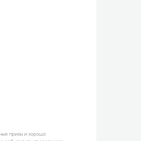
чные призы и хорошо