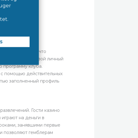
еля.
ы.
м клиентам. Так что
возможно иметь свой личный
ю программу клуба.
 с помощью действительных
остью заполненный профиль
развлечений. Гости казино
 играют на деньги в
гроками, занявшими первые
ки позволяют гемблерам