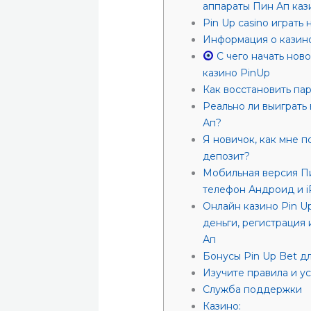
аппараты Пин Ап каз
Pin Up casino играть
Информация о казино
С чего начать ново
казино PinUp
Как восстановить пар
Реально ли выиграть
Ап?
Я новичок, как мне 
депозит?
Мобильная версия П
телефон Андроид и 
Онлайн казино Pin Up
деньги, регистрация
Ап
Бонусы Pin Up Bet д
Изучите правила и у
Служба поддержки
Казино: