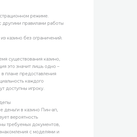
нстрационном режиме.
 с другими правилами работы
из казино без ограничений.
емя существования казино,
ия это значит лишь одно –
я в плане предоставления
нциальность каждого
ут доступны игроку.
здепы
е деньги в казино Пин-ап,
вует вероятность
ины требуемых документов,
ознакомления с моделями и