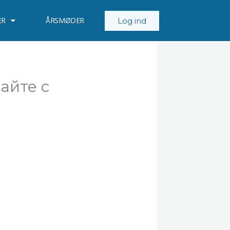
ER
ÅRSMØDER
Log ind
айте с