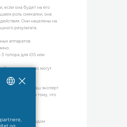
, если она будет на его
ьшаем роль смекалки, она
 действия. Они нацелены на
шного результата.
нных аппаратов.
зино.
 3 топора для iOS или
работчика и казино могут
отах. Наталья – наш эксперт
изнес. Благодаря тому, что
внимания.
 случаях под брендом