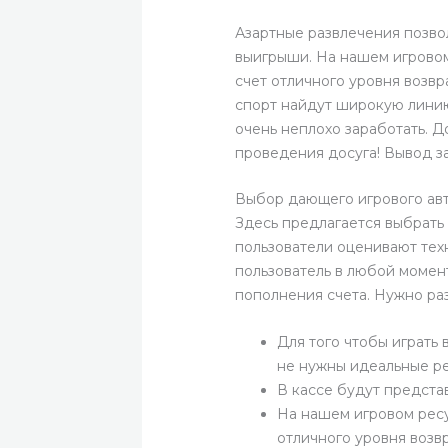
Азартные развлечения позвол
выигрыши. На нашем игровом 
счет отличного уровня возвр
спорт найдут широкую линию
очень неплохо заработать. Д
проведения досуга! Вывод з
Выбор дающего игрового авт
Здесь предлагается выбрать
пользователи оценивают тех
пользователь в любой момен
пополнения счета. Нужно ра
Для того чтобы играть 
не нужны идеальные ре
В кассе будут предста
На нашем игровом ресу
отличного уровня возв