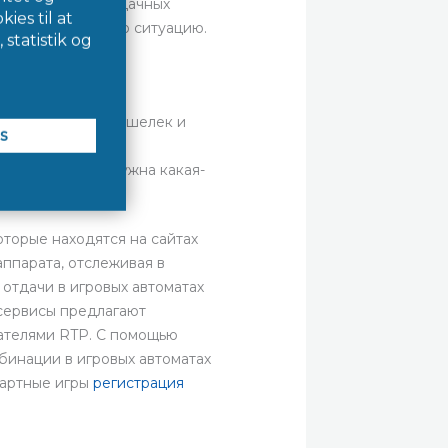
 после серии неудачных
рибыльную игровую ситуацию.
ьги на игровой кошелек и
 ставки, всегда нужна какая-
торые находятся на сайтах
аппарата, отслеживая в
отдачи в игровых автоматах
 сервисы предлагают
ателями RTP. С помощью
инации в игровых автоматах
зартные игры
регистрация