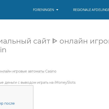
FORENINGEN
REGIONALE AFDELING
иальный сайт ᐈ онлайн игр
in
онлайн игровые автоматы Casino
е деньги с выводом играть на iMoneySlots
ер после