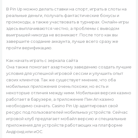
В Pin Up можно делать ставки на спорт, играть в слоты на
реальные деньги, получать фантастические бонусы и
промокоды, а также участвовать в турнирах. Онлайн-игры
здесь выплачиваются честно, а проблемы с выводом
выигрышей никогда не возникают. После того как вы
завершите создание аккаунта, лучше всего сразу же
пройти верификацию.
Как начать играть с зеркала сайта
Она также помогает азартному заведению создать лучшие
условия для успешной игровой сессии и улучшить опыт
своих клиентов. Так же существует мнение, что оба
мобильных приложения очень похожи, но есть и
некоторые отличия между ними. Мобильная версия казино
работает в барузере, а приложение Пин Ап казино
необходимо скачать. Casino Pin Up адаптировал свой
ресурс под пользователей мобильныз устройств. Сейчас
игровой клуб предлагает мобайл версию и специальные
приложения для устройств работающих на платформе
Андроид или иОС.