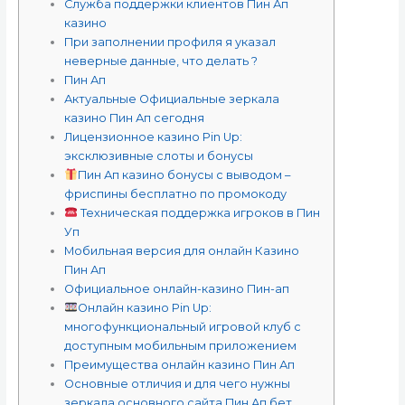
Служба поддержки клиентов Пин Ап
казино
При заполнении профиля я указал
неверные данные, что делать ?
Пин Ап
Актуальные Официальные зеркала
казино Пин Ап сегодня
Лицензионное казино Pin Up:
эксклюзивные слоты и бонусы
Пин Ап казино бонусы с выводом –
фриспины бесплатно по промокоду
Техническая поддержка игроков в Пин
Уп
Мобильная версия для онлайн Казино
Пин Ап
Официальное онлайн-казино Пин-ап
Онлайн казино Pin Up:
многофункциональный игровой клуб с
доступным мобильным приложением
Преимущества онлайн казино Пин Ап
Основные отличия и для чего нужны
зеркала основного сайта Пин Ап бет