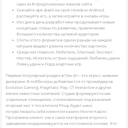
один из 8 предложенных языков сайта.
Скачайте apk-файл на свой телефон Android,
распакуйте его, а затем играйте в онлайн-игры.
Изо дня в день разработчики продумывают новые
концепции, планы по развитию, привлечению
большего количества целевой аудитории.
Слоты этого формата в одном раунде на каждой
катушке выдают разное количество картинок.
Среди них Новичок, Любитель, Опытный, Эксперт,
Мастер, Искатель острых ощущений, Любимец удачи,
Ловец удачи и Лорд азартных игр.
Первый популярный раздел в Пин Ап – это игры с живыми
дилерами. В лобби игры добавляются от провайдеров
Evolution Gaming, Pragmatic Play, CT Interactive и других
менее известных компаний. Студии формируются как
отдельные помещения, стилизованные под реальный
игорный зал. У посетителя Pinup будет шанс
почувствовать себя клиентом казино Монте-Карло.
Программа-клиент, как и сама платформа игорного
заведения модернизируется на постоянной основе. Это