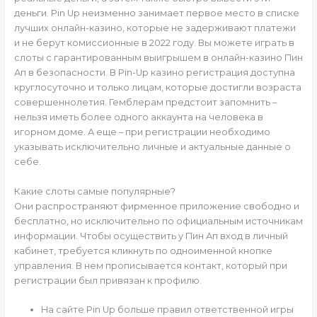
деньги. Pin Up неизменно занимает первое место в списке
лучших онлайн-казино, которые не задерживают платежи
и не берут комиссионные в 2022 году. Вы можете играть в
слоты с гарантированным выигрышем в онлайн-казино Пин
Ап в безопасности. В Pin-Up казино регистрация доступна
круглосуточно и только лицам, которые достигли возраста
совершеннолетия. Гемблерам предстоит запомнить –
нельзя иметь более одного аккаунта на человека в
игорном доме. А еще – при регистрации необходимо
указывать исключительно личные и актуальные данные о
себе.
Какие слоты самые популярные?
Они распространяют фирменное приложение свободно и
бесплатно, но исключительно по официальным источникам
информации. Чтобы осуществить у Пин Ап вход в личный
кабинет, требуется кликнуть по одноименной кнопке
управления. В нем прописывается контакт, который при
регистрации был привязан к профилю.
На сайте Pin Up больше правил ответственной игры