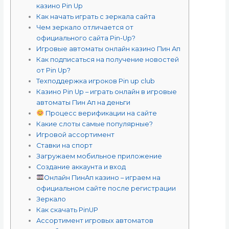
казино Pin Up
Как начать играть с зеркала сайта
Чем зеркало отличается от
официального сайта Pin-Up?
Игровые автоматы онлайн казино Пин Ап
Как подписаться на получение новостей
от Pin Up?
Техподдержка игроков Pin up club
Казино Pin Up – играть онлайн в игровые
автоматы Пин Ап на деньги
Процесс верификации на сайте
Какие слоты самые популярные?
Игровой ассортимент
Ставки на спорт
Загружаем мобильное приложение
Создание аккаунта и вход
Онлайн ПинАп казино – играем на
официальном сайте после регистрации
Зеркало
Как скачать PinUP
Ассортимент игровых автоматов