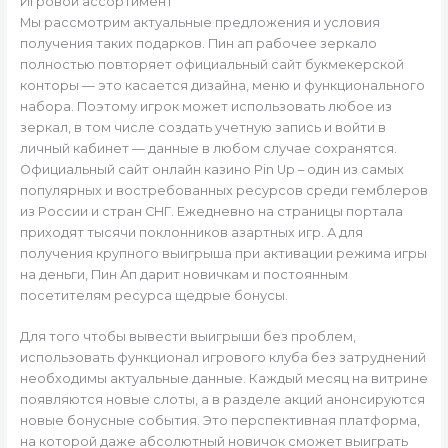
Игровой ассортимент
Мы рассмотрим актуальные предложения и условия
получения таких подарков. Пин ап рабочее зеркало
полностью повторяет официальный сайт букмекерской
конторы — это касается дизайна, меню и функционального
набора. Поэтому игрок может использовать любое из
зеркал, в том числе создать учетную запись и войти в
личный кабинет — данные в любом случае сохранятся.
Официальный сайт онлайн казино Pin Up – один из самых
популярных и востребованных ресурсов среди гемблеров
из России и стран СНГ. Ежедневно на страницы портала
приходят тысячи поклонников азартных игр. А для
получения крупного выигрыша при активации режима игры
на деньги, Пин Ап дарит новичкам и постоянным
посетителям ресурса щедрые бонусы.
Для того чтобы вывести выигрыши без проблем,
использовать функционал игрового клуба без затруднений
необходимы актуальные данные. Каждый месяц на витрине
появляются новые слоты, а в разделе акций анонсируются
новые бонусные события. Это перспективная платформа,
на которой даже абсолютный новичок сможет выиграть