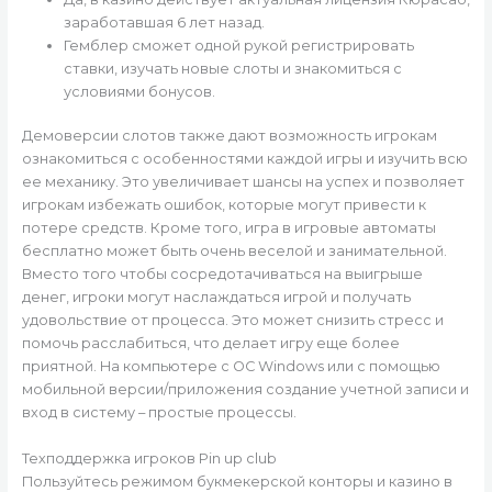
заработавшая 6 лет назад.
Гемблер сможет одной рукой регистрировать
ставки, изучать новые слоты и знакомиться с
условиями бонусов.
Демоверсии слотов также дают возможность игрокам
ознакомиться с особенностями каждой игры и изучить всю
ее механику. Это увеличивает шансы на успех и позволяет
игрокам избежать ошибок, которые могут привести к
потере средств. Кроме того, игра в игровые автоматы
бесплатно может быть очень веселой и занимательной.
Вместо того чтобы сосредотачиваться на выигрыше
денег, игроки могут наслаждаться игрой и получать
удовольствие от процесса. Это может снизить стресс и
помочь расслабиться, что делает игру еще более
приятной. На компьютере с ОС Windows или с помощью
мобильной версии/приложения создание учетной записи и
вход в систему – простые процессы.
Техподдержка игроков Pin up club
Пользуйтесь режимом букмекерской конторы и казино в