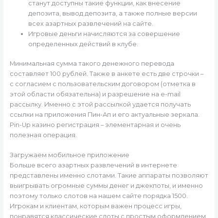
станут доступны такие функции, как внесение
депозита, вывод депозита, а также полные версии
всех азартных развлечений на сайте.
Игровые деньги начисляются за совершение
определенных действий в клубе.
Минимальная сумма такого денежного перевода
составляет 100 рублей. Также в анкете есть две строчки –
с согласием с пользовательским договором (отметка в
этой области обязательна) и разрешение на e-mail
рассылку. Именно с этой рассылкой удается получать
ссылки на приложения Пин-Ап и его актуальные зеркала.
Pin-Up казино регистрация – элементарная и очень
полезная операция.
Загружаем мобильное приложение
Больше всего азартных развлечений в интернете
представлены именно слотами. Такие аппараты позволяют
выигрывать огромные суммы денег и джекпоты, и именно
поэтому только слотов на нашем сайте порядка 1500.
Игрокам и клиентам, которым важен процесс игры,
понравятся классические слоты с простым оформлением.