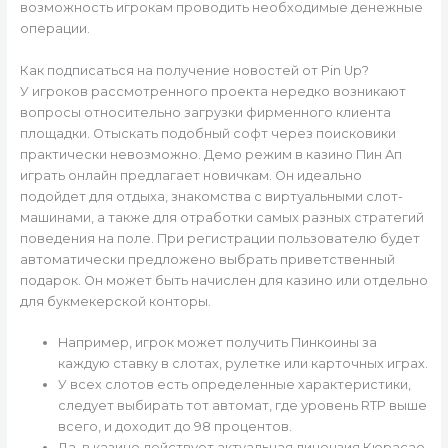
возможность игрокам проводить необходимые денежные
операции.
Как подписаться на получение новостей от Pin Up?
У игроков рассмотренного проекта нередко возникают
вопросы относительно загрузки фирменного клиента
площадки. Отыскать подобный софт через поисковики
практически невозможно. Демо режим в казино Пин Ап
играть онлайн предлагает новичкам. Он идеально
подойдет для отдыха, знакомства с виртуальными слот-
машинами, а также для отработки самых разных стратегий
поведения на поле. При регистрации пользователю будет
автоматически предложено выбрать приветственный
подарок. Он может быть начислен для казино или отдельно
для букмекерской конторы.
Например, игрок может получить Пинкоины за
каждую ставку в слотах, рулетке или карточных играх.
У всех слотов есть определенные характеристики,
следует выбирать тот автомат, где уровень RTP выше
всего, и доходит до 98 процентов.
Да, в казино действует актуальная лицензия Кюрасао,