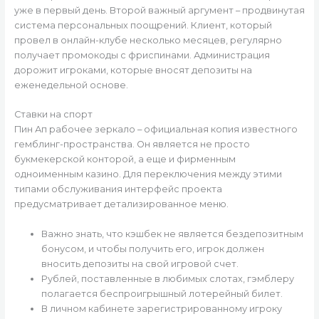
уже в первый день. Второй важный аргумент – продвинутая
система персональных поощрений. Клиент, который
провел в онлайн-клубе несколько месяцев, регулярно
получает промокоды с фриспинами. Администрация
дорожит игроками, которые вносят депозиты на
еженедельной основе.
Ставки на спорт
Пин Ап рабочее зеркало – официальная копия известного
гемблинг-пространства. Он является не просто
букмекерской конторой, а еще и фирменным
одноименным казино. Для переключения между этими
типами обслуживания интерфейс проекта
предусматривает детализированное меню.
Важно знать, что кэшбек не является бездепозитным
бонусом, и чтобы получить его, игрок должен
вносить депозиты на свой игровой счет.
Рублей, поставленные в любимых слотах, гэмблеру
полагается беспроигрышный лотерейный билет.
В личном кабинете зарегистрированному игроку