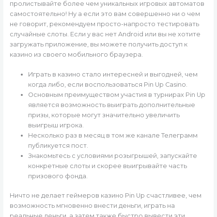
пролистывайте более чем уникальных игровых автоматов
самостоятельно! Ну а если это вам совершенно ни о чем
не говорит, рекомендуем просто-напросто тестировать
случайные слоты. Если у вас нет Android или вы не хотите
загружать приложение, вы можете получить доступ к
казино из своего мобильного браузера.
Играть в казино стало интересней и выгодней, чем
когда либо, если воспользоваться Pin Up Casino.
Основным преимуществом участия в турнирах Pin Up
является возможность выиграть дополнительные
призы, которые могут значительно увеличить
выигрыш игрока.
Несколько раз в месяц в том же канале Телеграмм
публикуется пост.
Знакомьтесь с условиями розыгрышей, запускайте
конкретные слоты и скорее выигрывайте часть
призового фонда.
Ничто не делает геймеров казино Pin Up счастливее, чем
возможность мгновенно внести деньги, играть на
реальные деньги, а затем также быстро вывести эти