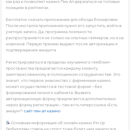
как раз и позволяет казино Пин Ап держаться на топовых
позициях в рейтингах.
Бесплатно скачать приложение для обхода блокировки
После инсталла приложения нужно его запустить, войти в
учетную запись. Да, программа лояльности
распространяется не только на опытных геймеров, но и на
новичков. Первую премию выдают после авторизации и
подтверждения аккаунта.
Регистрироваться в пределах изучаемого гемблинг-
пространства предлагается каждому клиенту,
заинтересованному в полноценном сотрудничестве. Это
значит, что первое знакомство с фирменным казино
может осуществляется в тестовой форме – без
формирования личного кабинета. Вызвать
авторизационную форму предлагается дополнительно
через форму регистрации – там есть гиперссылка «Есть
аккаунт?
сайт пин ап казино
Основная информация об онлайн казино Pin Up
Любителям ставок на спорт тоже будет чем заняться в