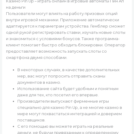
Казино Pin Up – играть онлайн в игровые автоматы Пин Ап
на деньги
Пользователи могут влиять на работу призовых опций
внутри игровой механики. Приложение автоматически
адаптируется к параметрам устройства. Гемблер сможет
одной рукой регистрировать ставки, изучать новые слоты
и знакомиться с условиями бонусов. Также программа-
клиент помогает быстро обходить блокировки. Оператор
предоставляет возможность запускать слоты со
смартфона двумя способами.
В некоторых случаях, в качестве дополнительных
мер, вас могут попросить отправить сканы
документов в казино.
Использование сайта будет удобным и понятным
даже для тех, кто посетил его впервые.
Производители выпускают фирменные игры
специально для казино Pin Up, а не многие казино в
мире могут похвастаться интеграцией и доверием
поставщиков.
С его помощью вы можете играть на реальные
деньги, не будучи привязанным к определенному