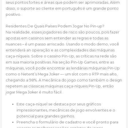
seus pontos fortes e áreas que podem ser aprimoradas. Além
disso, o suporte ao cliente em português é um grande ponto
positivo.
Residentes De Quais Países Podem Jogar No Pin-up?
Na realidade, esses jogadores de risco são poucos, pois fazer
apostas em cassinos sem entender as regras e todas as
nuances – é um passo arriscado. Usando o modo demo, você
entenderá an operação e as complexidades das máquinas
caça-níqueis. Sobre o cassino Pin-Up, as críticas na rede são
em sua maioria positivas. Na seção Pin-Up Games, entre as
máquinas, você pode encontrar as lendárias máquinas Pin-Up
como o Netent’s Mega Joker — um slot com o RTP mais alto,
chegando a 98%. A mecânica do jogo como também o design
repetem as clássicas máquinas caça-níqueis Pin-Up, então
jogar Mega Joker é muito fácil.
Este caça-níquel se destaca por seus gráficos
impressionantes, mecânicas de jogo envolventes e o
potencial para grandes ganhos.
Preencha o formulário de cadastro e você pronto para