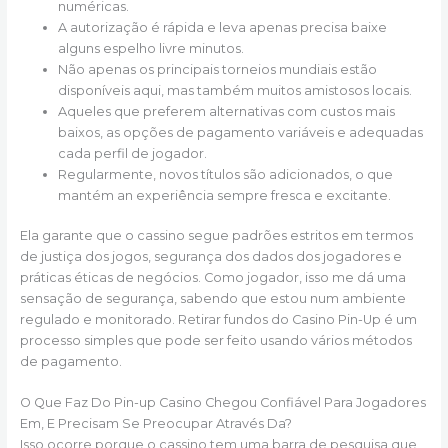
numéricas.
A autorização é rápida e leva apenas precisa baixe
alguns espelho livre minutos.
Não apenas os principais torneios mundiais estão
disponíveis aqui, mas também muitos amistosos locais.
Aqueles que preferem alternativas com custos mais
baixos, as opções de pagamento variáveis e adequadas
cada perfil de jogador.
Regularmente, novos títulos são adicionados, o que
mantém an experiência sempre fresca e excitante.
Ela garante que o cassino segue padrões estritos em termos
de justiça dos jogos, segurança dos dados dos jogadores e
práticas éticas de negócios. Como jogador, isso me dá uma
sensação de segurança, sabendo que estou num ambiente
regulado e monitorado. Retirar fundos do Casino Pin-Up é um
processo simples que pode ser feito usando vários métodos
de pagamento.
O Que Faz Do Pin-up Casino Chegou Confiável Para Jogadores
Em, E Precisam Se Preocupar Através Da?
Isso ocorre porque o cassino tem uma barra de pesquisa que