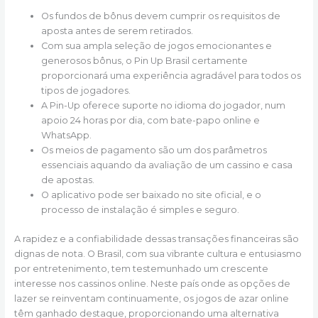
Os fundos de bônus devem cumprir os requisitos de
aposta antes de serem retirados.
Com sua ampla seleção de jogos emocionantes e
generosos bônus, o Pin Up Brasil certamente
proporcionará uma experiência agradável para todos os
tipos de jogadores.
A Pin-Up oferece suporte no idioma do jogador, num
apoio 24 horas por dia, com bate-papo online e
WhatsApp.
Os meios de pagamento são um dos parâmetros
essenciais aquando da avaliação de um cassino e casa
de apostas.
O aplicativo pode ser baixado no site oficial, e o
processo de instalação é simples e seguro.
A rapidez e a confiabilidade dessas transações financeiras são
dignas de nota. O Brasil, com sua vibrante cultura e entusiasmo
por entretenimento, tem testemunhado um crescente
interesse nos cassinos online. Neste país onde as opções de
lazer se reinventam continuamente, os jogos de azar online
têm ganhado destaque, proporcionando uma alternativa