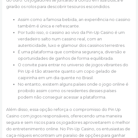
do ouro. Os jogadores se juntarão a Gonzo em sua busca e
girarão os rolos para descobrir tesouros escondidos.
Assim como a famosa bebida, an experiência no cassino
também é única e refrescante.
Por tudo isso, o cassino ao vivo da Pin-Up Casino é um
verdadeiro salto num cassino real, com an
autenticidade, luxo e glamour dos cassinos terrestres.
É uma plataforma que combina segurança, diversão e
oportunidades de ganhos de forma equilibrada.
O convite para entrar no universo de jogos vibrantes do
Pin Up é tão atraente quanto um copo gelado de
caipirinha em um dia quente no Brasil.
No entanto, existem alguns países onde o jogo online é
proibido assim como os residentes desses países
podem não conseguir acessar a plataforma.
Além disso, essa opção reforça o compromisso do Pin Up
Casino com jogos responsáveis, oferecendo uma maneira
segura e sem riscos para os jogadores aproveitarem o melhor
do entretenimento online. No Pin-Up Casino, os entusiastas de
caça-níqueis encontram um paraíso de opções para ganhar