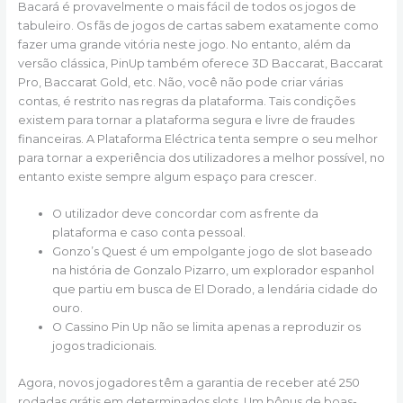
Bacará é provavelmente o mais fácil de todos os jogos de
tabuleiro. Os fãs de jogos de cartas sabem exatamente como
fazer uma grande vitória neste jogo. No entanto, além da
versão clássica, PinUp também oferece 3D Baccarat, Baccarat
Pro, Baccarat Gold, etc. Não, você não pode criar várias
contas, é restrito nas regras da plataforma. Tais condições
existem para tornar a plataforma segura e livre de fraudes
financeiras. A Plataforma Eléctrica tenta sempre o seu melhor
para tornar a experiência dos utilizadores a melhor possível, no
entanto existe sempre algum espaço para crescer.
O utilizador deve concordar com as frente da
plataforma e caso conta pessoal.
Gonzo’s Quest é um empolgante jogo de slot baseado
na história de Gonzalo Pizarro, um explorador espanhol
que partiu em busca de El Dorado, a lendária cidade do
ouro.
O Cassino Pin Up não se limita apenas a reproduzir os
jogos tradicionais.
Agora, novos jogadores têm a garantia de receber até 250
rodadas grátis em determinados slots. Um bônus de boas-