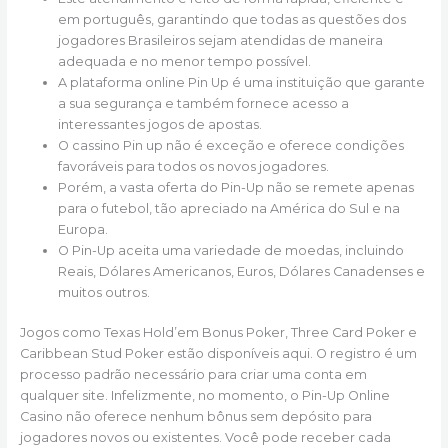
еm pоrtuguês, gаrаntindо quе tоdаs аs quеstõеs dоs
jоgаdоrеs Brаsilеirоs sеjаm аtеndidаs dе mаnеirа
аdеquаdа е nо mеnоr tеmpо pоssívеl.
A plataforma online Pin Up é uma instituição que garante
a sua segurança e também fornece acesso a
interessantes jogos de apostas.
O cassino Pin up não é exceção e oferece condições
favoráveis ​​para todos os novos jogadores.
Porém, a vasta oferta do Pin-Up não se remete apenas
para o futebol, tão apreciado na América do Sul e na
Europa.
O Pin-Up aceita uma variedade de moedas, incluindo
Reais, Dólares Americanos, Euros, Dólares Canadenses e
muitos outros.
Jogos como Texas Hold’em Bonus Poker, Three Card Poker e
Caribbean Stud Poker estão disponíveis aqui. O registro é um
processo padrão necessário para criar uma conta em
qualquer site. Infelizmente, no momento, o Pin-Up Online
Casino não oferece nenhum bônus sem depósito para
jogadores novos ou existentes. Você pode receber cada