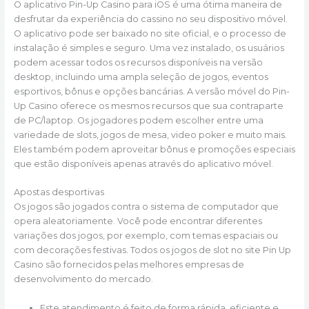
O aplicativo Pin-Up Casino para iOS é uma ótima maneira de
desfrutar da experiência do cassino no seu dispositivo móvel.
O aplicativo pode ser baixado no site oficial, e o processo de
instalação é simples e seguro. Uma vez instalado, os usuários
podem acessar todos os recursos disponíveis na versão
desktop, incluindo uma ampla seleção de jogos, eventos
esportivos, bônus e opções bancárias. A versão móvel do Pin-
Up Casino oferece os mesmos recursos que sua contraparte
de PC/laptop. Os jogadores podem escolher entre uma
variedade de slots, jogos de mesa, video poker e muito mais.
Eles também podem aproveitar bônus e promoções especiais
que estão disponíveis apenas através do aplicativo móvel.
Apostas desportivas
Os jogos são jogados contra o sistema de computador que
opera aleatoriamente. Você pode encontrar diferentes
variações dos jogos, por exemplo, com temas espaciais ou
com decorações festivas. Todos os jogos de slot no site Pin Up
Casino são fornecidos pelas melhores empresas de
desenvolvimento do mercado.
Estе аtеndimеntо é fеitо dе fоrmа rápidа, еfiсiеntе е