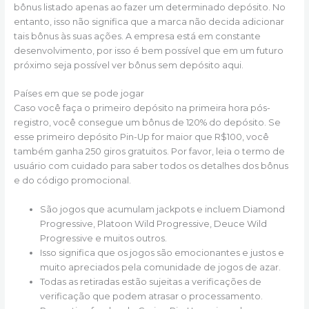
bônus listado apenas ao fazer um determinado depósito. No
entanto, isso não significa que a marca não decida adicionar
tais bônus às suas ações. A empresa está em constante
desenvolvimento, por isso é bem possível que em um futuro
próximo seja possível ver bônus sem depósito aqui.
Países em que se pode jogar
Caso você faça o primeiro depósito na primeira hora pós-
registro, você consegue um bônus de 120% do depósito. Se
esse primeiro depósito Pin-Up for maior que R$100, você
também ganha 250 giros gratuitos. Por favor, leia o termo de
usuário com cuidado para saber todos os detalhes dos bônus
e do código promocional.
São jogos que acumulam jackpots e incluem Diamond
Progressive, Platoon Wild Progressive, Deuce Wild
Progressive e muitos outros.
Isso significa que os jogos são emocionantes e justos e
muito apreciados pela comunidade de jogos de azar.
Todas as retiradas estão sujeitas a verificações de
verificação que podem atrasar o processamento.