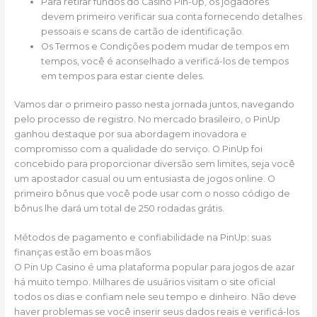
Para retirar fundos do Casino Pin-Up, os jogadores
devem primeiro verificar sua conta fornecendo detalhes
pessoais e scans de cartão de identificação.
Os Termos e Condições podem mudar de tempos em
tempos, você é aconselhado a verificá-los de tempos
em tempos para estar ciente deles.
Vamos dar o primeiro passo nesta jornada juntos, navegando
pelo processo de registro. No mercado brasileiro, o PinUp
ganhou destaque por sua abordagem inovadora e
compromisso com a qualidade do serviço. O PinUp foi
concebido para proporcionar diversão sem limites, seja você
um apostador casual ou um entusiasta de jogos online. O
primeiro bônus que você pode usar com o nosso código de
bônus lhe dará um total de 250 rodadas grátis.
Métodos de pagamento e confiabilidade na PinUp: suas
finanças estão em boas mãos
O Pin Up Casino é uma plataforma popular para jogos de azar
há muito tempo. Milhares de usuários visitam o site oficial
todos os dias e confiam nele seu tempo e dinheiro. Não deve
haver problemas se você inserir seus dados reais e verificá-los