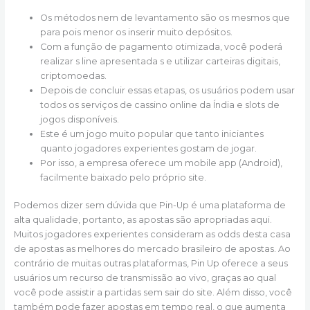
Os métodos nem de levantamento são os mesmos que
para pois menor os inserir muito depósitos.
Com a função de pagamento otimizada, você poderá
realizar s line apresentada s e utilizar carteiras digitais,
criptomoedas.
Depois de concluir essas etapas, os usuários podem usar
todos os serviços de cassino online da Índia e slots de
jogos disponíveis.
Este é um jogo muito popular que tanto iniciantes
quanto jogadores experientes gostam de jogar.
Por isso, a empresa oferece um mobile app (Android),
facilmente baixado pelo próprio site.
Podemos dizer sem dúvida que Pin-Up é uma plataforma de
alta qualidade, portanto, as apostas são apropriadas aqui.
Muitos jogadores experientes consideram as odds desta casa
de apostas as melhores do mercado brasileiro de apostas. Ao
contrário de muitas outras plataformas, Pin Up oferece a seus
usuários um recurso de transmissão ao vivo, graças ao qual
você pode assistir a partidas sem sair do site. Além disso, você
também pode fazer apostas em tempo real, o que aumenta