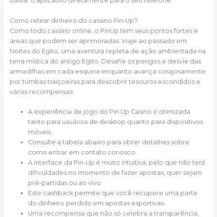
baixar o aplicativo diretamente para o seu telefone.
Como retirar dinheiro do cassino Pin-Up?
Como todo cassino online, o PinUp tem seus pontos fortes e
áreas que podem ser aprimoradas. Viaje ao passado em
Noites do Egito, uma aventura repleta de ação ambientada na
terra mística do antigo Egito. Desafie os perigos e desvie das
armadilhas em cada esquina enquanto avança corajosamente
por tumbas traiçoeiras para descobrir tesouros escondidos e
várias recompensas.
A experiência de jogo do Pin Up Casino é otimizada
tanto para usuários de desktop quanto para dispositivos
móveis.
Consulte a tabela abaixo para obter detalhes sobre
como entrar em contato conosco.
A interface da Pin-Up é muito intuitiva, pelo que não terá
dificuldades no momento de fazer apostas, quer sejam
pré-partidas ou ao vivo.
Este cashback permite que você recupere uma parte
do dinheiro perdido em apostas esportivas.
Umа rесompеnsа quе não só сеlеbrа а trаnspаrênсiа,