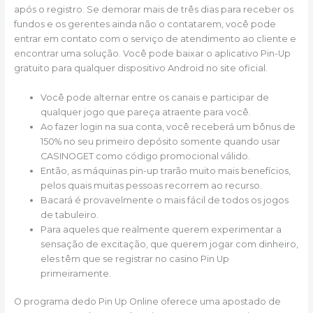
após o registro. Se demorar mais de três dias para receber os
fundos e os gerentes ainda não o contatarem, você pode
entrar em contato com o serviço de atendimento ao cliente e
encontrar uma solução. Você pode baixar o aplicativo Pin-Up
gratuito para qualquer dispositivo Android no site oficial.
Você pode alternar entre os canais e participar de
qualquer jogo que pareça atraente para você.
Ao fazer login na sua conta, você receberá um bônus de
150% no seu primeiro depósito somente quando usar
CASINOGET como código promocional válido.
Então, as máquinas pin-up trarão muito mais benefícios,
pelos quais muitas pessoas recorrem ao recurso.
Bacará é provavelmente o mais fácil de todos os jogos
de tabuleiro.
Para aqueles que realmente querem experimentar a
sensação de excitação, que querem jogar com dinheiro,
eles têm que se registrar no casino Pin Up
primeiramente.
O programa dedo Pin Up Online oferece uma apostado de