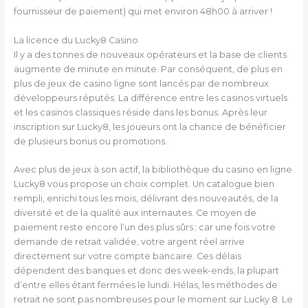
fournisseur de paiement) qui met environ 48h00 à arriver !
La licence du Lucky8 Casino
Il y a des tonnes de nouveaux opérateurs et la base de clients
augmente de minute en minute. Par conséquent, de plus en
plus de jeux de casino ligne sont lancés par de nombreux
développeurs réputés. La différence entre les casinos virtuels
et les casinos classiques réside dans les bonus. Après leur
inscription sur Lucky8, les joueurs ont la chance de bénéficier
de plusieurs bonus ou promotions.
Avec plus de jeux à son actif, la bibliothèque du casino en ligne
Lucky8 vous propose un choix complet. Un catalogue bien
rempli, enrichi tous les mois, délivrant des nouveautés, de la
diversité et de la qualité aux internautes. Ce moyen de
paiement reste encore l’un des plus sûrs ; car une fois votre
demande de retrait validée, votre argent réel arrive
directement sur votre compte bancaire. Ces délais
dépendent des banques et donc des week-ends, la plupart
d’entre elles étant fermées le lundi. Hélas, les méthodes de
retrait ne sont pas nombreuses pour le moment sur Lucky 8. Le