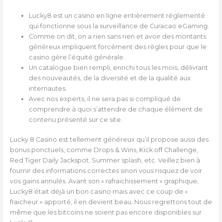
Lucky8 est un casino en ligne entièrement réglementé
qui fonctionne sous la surveillance de Curacao eGaming.
Comme on dit, on a rien sans rien et avoir des montants
généreux impliquent forcément des règles pour que le
casino gère l’équité générale.
Un catalogue bien rempli, enrichi tous les mois, délivrant
des nouveautés, de la diversité et de la qualité aux
internautes.
Avec nos experts, il ne sera pas si compliqué de
comprendre à quoi s’attendre de chaque élément de
contenu présenté sur ce site.
Lucky 8 Casino est tellement généreux qu’il propose aussi des
bonus ponctuels, comme Drops & Wins, Kick off Challenge,
Red Tiger Daily Jackspot, Summer splash, etc. Veillez bien à
fournir des informations correctes sinon vous risquez de voir
vos gains annulés. Avant son « rafraichissement » graphique,
Lucky8 était déjà un bon casino mais avec ce coup de «
fraicheur » apporté, il en devient beau. Nous regrettons tout de
même que les bitcoins ne soient pas encore disponibles sur