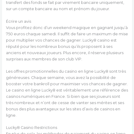
transfert des fonds se fait par virement bancaire uniquement,
sur un compte bancaire au nom et prénom du joueur.
Écrire un avis
Vous profitez donc d’un weekend magique en gagnant jusqu’à
750 euros chaque samedi. Il suffit de faire un maximum de mise
pour multiplier vos chances de gagner. Lucky8 casino est
réputé pour les nombreux bonus qu’ils proposent à ses
anciens et nouveaux joueurs. Plus encore, il réserve plusieurs
surprises aux membres de son club VIP.
Les offres promotionnelles du casino en ligne Lucky8 sont très
généreuses. Chaque semaine, vous avez la possibilité de
booster votre bankroll pour maximiser vos chances de gagner.
Le casino en ligne Lucky8 est véritablement une référence des
casinos numériques en France. Si bien que ses joueurs sont
très nombreux et n’ont de cesse de vanter ses mérites et ses
bonus des plus avantageux sur les sites d’avis de casinos en
ligne.
Lucky8 Casino Restrictions
En plus de cela, les méthodes de paiement du casino en ligne