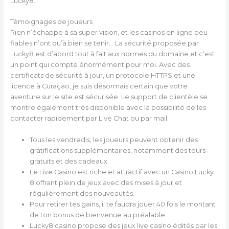
Lucky8.
Témoignages de joueurs
Rien n’échappe à sa super vision, et les casinos en ligne peu
fiables n’ont qu’à bien se tenir… La sécurité proposée par
Lucky8 est d’abord tout à fait aux normes du domaine et c’est
un point qui compte énormément pour moi. Avec des
certificats de sécurité à jour, un protocole HTTPS et une
licence à Curaçao, je suis désormais certain que votre
aventure sur le site est sécurisée. Le support de clientèle se
montre également très disponible avec la possibilité de les
contacter rapidement par Live Chat ou par mail.
Tous les vendredis, les joueurs peuvent obtenir des
gratifications supplémentaires, notamment des tours
gratuits et des cadeaux.
Le Live Casino est riche et attractif avec un Casino Lucky
8 offrant plein de jeux avec des mises à jour et
régulièrement des nouveautés.
Pour retirer tes gains, il te faudra jouer 40 fois le montant
de ton bonus de bienvenue au préalable.
Lucky8 casino propose des jeux live casino édités par les