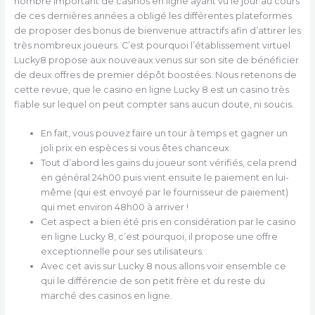
nombre important de casinos en ligne ayant vu le jour au cours
de ces dernières années a obligé les différentes plateformes
de proposer des bonus de bienvenue attractifs afin d’attirer les
très nombreux joueurs. C’est pourquoi l’établissement virtuel
Lucky8 propose aux nouveaux venus sur son site de bénéficier
de deux offres de premier dépôt boostées. Nous retenons de
cette revue, que le casino en ligne Lucky 8 est un casino très
fiable sur lequel on peut compter sans aucun doute, ni soucis.
En fait, vous pouvez faire un tour à temps et gagner un
joli prix en espèces si vous êtes chanceux.
Tout d’abord les gains du joueur sont vérifiés, cela prend
en général 24h00 puis vient ensuite le paiement en lui-
même (qui est envoyé par le fournisseur de paiement)
qui met environ 48h00 à arriver !
Cet aspect a bien été pris en considération par le casino
en ligne Lucky 8, c’est pourquoi, il propose une offre
exceptionnelle pour ses utilisateurs.
Avec cet avis sur Lucky 8 nous allons voir ensemble ce
qui le différencie de son petit frère et du reste du
marché des casinos en ligne.