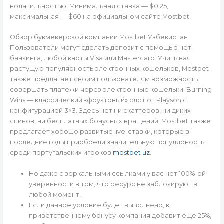
волатильностью. Минимальная ставка — $0,25,
максимальная — $60 на официальном сайте Mostbet.
Обзор букмекерской компании Mostbet Узбекистан
Пользователи могут сделать депозит с помощью нет-
банкинга, любой карты Visa или Mastercard. Учитывая
растущую популярность электронных кошельков, Mostbet
также предлагает своим пользователям возможность
совершать платежи через электронные кошельки. Burning
Wins — классический «фруктовый» слот от Playson с
конфигурацией 3×3. Здесь нет ни скаттеров, ни диких
спинов, ни бесплатных бонусных вращений. Mostbet также
предлагает хорошо развитые live-ставки, которые в
последние годы приобрели значительную популярность
среди португальских игроков
mostbet uz
.
Но даже с зеркальными ссылками у вас нет 100%-ой
уверенности в том, что ресурс не заблокируют в
любой момент.
Если данное условие будет выполнено, к
приветственному бонусу компания добавит еще 25%,