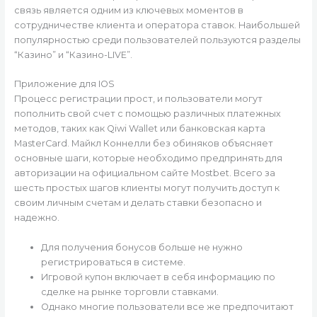
связь является одним из ключевых моментов в
сотрудничестве клиента и оператора ставок. Наибольшей
популярностью среди пользователей пользуются разделы
“Казино” и “Казино-LIVE”.
Приложение для IOS
Процесс регистрации прост, и пользователи могут
пополнить свой счет с помощью различных платежных
методов, таких как Qiwi Wallet или банковская карта
MasterCard. Майкл Коннелли без обиняков объясняет
основные шаги, которые необходимо предпринять для
авторизации на официальном сайте Mostbet. Всего за
шесть простых шагов клиенты могут получить доступ к
своим личным счетам и делать ставки безопасно и
надежно.
Для получения бонусов больше не нужно
регистрироваться в системе.
Игровой купон включает в себя информацию по
сделке на рынке торговли ставками.
Однако многие пользователи все же предпочитают