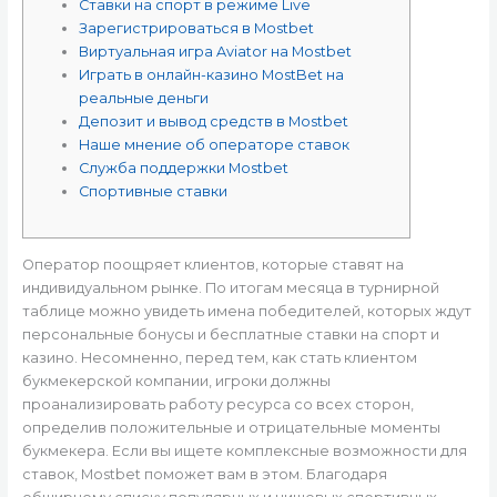
Ставки на спорт в режиме Live
Зарегистрироваться в Mostbet
Виртуальная игра Aviator на Mostbet
Играть в онлайн-казино MostBet на
реальные деньги
Депозит и вывод средств в Mostbet
Наше мнение об операторе ставок
Служба поддержки Mostbet
Спортивные ставки
Оператор поощряет клиентов, которые ставят на
индивидуальном рынке. По итогам месяца в турнирной
таблице можно увидеть имена победителей, которых ждут
персональные бонусы и бесплатные ставки на спорт и
казино. Несомненно, перед тем, как стать клиентом
букмекерской компании, игроки должны
проанализировать работу ресурса со всех сторон,
определив положительные и отрицательные моменты
букмекера. Если вы ищете комплексные возможности для
ставок, Mostbet поможет вам в этом. Благодаря