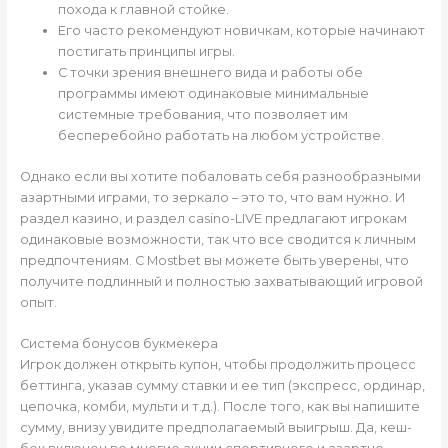
похода к главной стойке.
Его часто рекомендуют новичкам, которые начинают
постигать принципы игры.
С точки зрения внешнего вида и работы обе
программы имеют одинаковые минимальные
системные требования, что позволяет им
бесперебойно работать на любом устройстве.
Однако если вы хотите побаловать себя разнообразными
азартными играми, то зеркало – это то, что вам нужно. И
раздел казино, и раздел casino-LIVE предлагают игрокам
одинаковые возможности, так что все сводится к личным
предпочтениям. С Mostbet вы можете быть уверены, что
получите подлинный и полностью захватывающий игровой
опыт.
Система бонусов букмекера
Игрок должен открыть купон, чтобы продолжить процесс
беттинга, указав сумму ставки и ее тип (экспресс, ординар,
цепочка, комби, мульти и т.д.). После того, как вы напишите
сумму, внизу увидите предполагаемый выигрыш. Да, кеш-