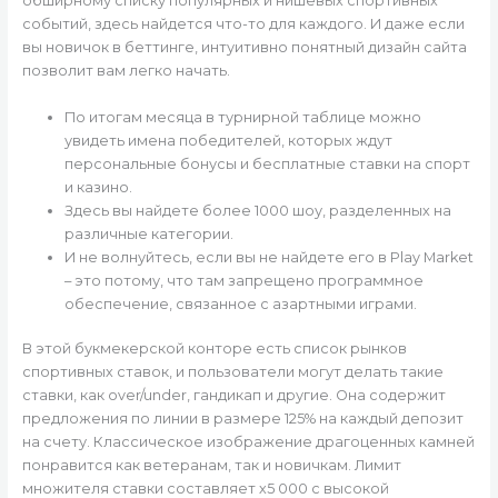
обширному списку популярных и нишевых спортивных
событий, здесь найдется что-то для каждого. И даже если
вы новичок в беттинге, интуитивно понятный дизайн сайта
позволит вам легко начать.
По итогам месяца в турнирной таблице можно
увидеть имена победителей, которых ждут
персональные бонусы и бесплатные ставки на спорт
и казино.
Здесь вы найдете более 1000 шоу, разделенных на
различные категории.
И не волнуйтесь, если вы не найдете его в Play Market
– это потому, что там запрещено программное
обеспечение, связанное с азартными играми.
В этой букмекерской конторе есть список рынков
спортивных ставок, и пользователи могут делать такие
ставки, как over/under, гандикап и другие. Она содержит
предложения по линии в размере 125% на каждый депозит
на счету. Классическое изображение драгоценных камней
понравится как ветеранам, так и новичкам. Лимит
множителя ставки составляет х5 000 с высокой