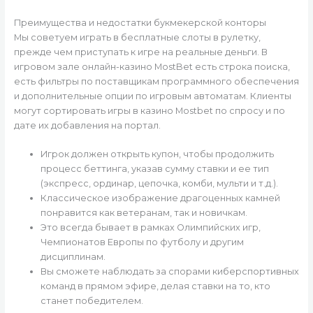
Преимущества и недостатки букмекерской конторы
Мы советуем играть в бесплатные слоты в рулетку,
прежде чем приступать к игре на реальные деньги. В
игровом зале онлайн-казино MostBet есть строка поиска,
есть фильтры по поставщикам программного обеспечения
и дополнительные опции по игровым автоматам. Клиенты
могут сортировать игры в казино Mostbet по спросу и по
дате их добавления на портал.
Игрок должен открыть купон, чтобы продолжить
процесс беттинга, указав сумму ставки и ее тип
(экспресс, ординар, цепочка, комби, мульти и т.д.).
Классическое изображение драгоценных камней
понравится как ветеранам, так и новичкам.
Это всегда бывает в рамках Олимпийских игр,
Чемпионатов Европы по футболу и другим
дисциплинам.
Вы сможете наблюдать за спорами киберспортивных
команд в прямом эфире, делая ставки на то, кто
станет победителем.