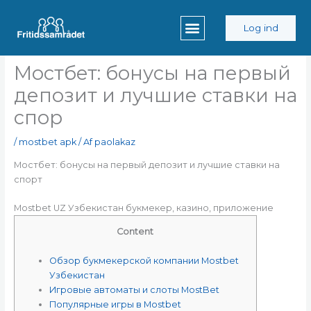
Gå
til
Log ind
indholdet
Мостбет: бонусы на первый
депозит и лучшие ставки на
спор
/
mostbet apk
/ Af
paolakaz
Мостбет: бонусы на первый депозит и лучшие ставки на
спорт
Mostbet UZ Узбекистан букмекер, казино, приложение
Content
Обзор букмекерской компании Mostbet
Узбекистан
Игровые автоматы и слоты MostBet
Популярные игры в Mostbet