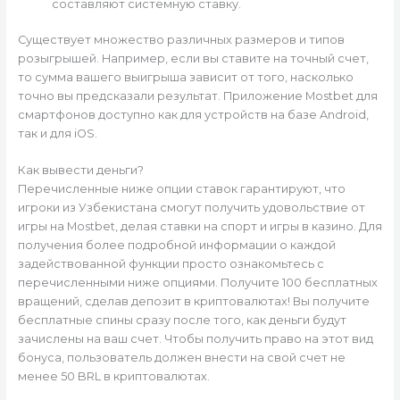
составляют системную ставку.
Существует множество различных размеров и типов
розыгрышей. Например, если вы ставите на точный счет,
то сумма вашего выигрыша зависит от того, насколько
точно вы предсказали результат. Приложение Mostbet для
смартфонов доступно как для устройств на базе Android,
так и для iOS.
Как вывести деньги?
Перечисленные ниже опции ставок гарантируют, что
игроки из Узбекистана смогут получить удовольствие от
игры на Mostbet, делая ставки на спорт и игры в казино. Для
получения более подробной информации о каждой
задействованной функции просто ознакомьтесь с
перечисленными ниже опциями. Получите 100 бесплатных
вращений, сделав депозит в криптовалютах! Вы получите
бесплатные спины сразу после того, как деньги будут
зачислены на ваш счет. Чтобы получить право на этот вид
бонуса, пользователь должен внести на свой счет не
менее 50 BRL в криптовалютах.