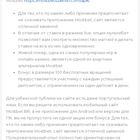
Mostbet
https://mostbetuzkirish.com/apk/
.
Для тех, кто по каким-либо причинам предпочитает
не скачивать приложение Mostbet, сайт является
отличной заменой.
В отличие от ставок в режиме live, опция мультибет
позволяет вам смотреть множество матчей и делать
ставки на все из них одновременно.
Живой покер, одна из самых популярных игр в
онлайн-казино, является одной из азартных
альтернатив Mostbet.
Бонус в размере 100 бесплатных вращений
предоставляется участнику с каждым успешным
депозитом, с ограничением на один депозит в день.
Для узбекской публики на сайте есть даже португальский
язык. Если вы решите использовать мобильный сайт
Mostbet BR, а не приложение для Android или версию для
ПК, вы не пропустите ни одной акции или бонуса. Для тех,
кто по каким-либо причинам предпочитает не скачивать
приложение Mostbet, сайт является отличной заменой.
Пользовательский опыт полностью ориентирован на