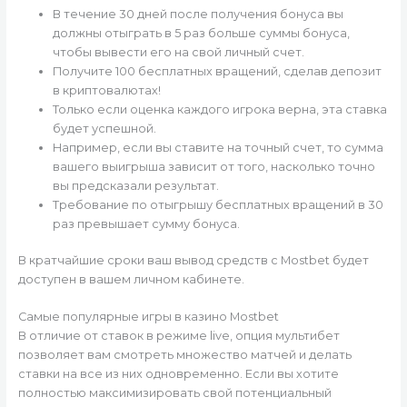
В течение 30 дней после получения бонуса вы
должны отыграть в 5 раз больше суммы бонуса,
чтобы вывести его на свой личный счет.
Получите 100 бесплатных вращений, сделав депозит
в криптовалютах!
Только если оценка каждого игрока верна, эта ставка
будет успешной.
Например, если вы ставите на точный счет, то сумма
вашего выигрыша зависит от того, насколько точно
вы предсказали результат.
Требование по отыгрышу бесплатных вращений в 30
раз превышает сумму бонуса.
В кратчайшие сроки ваш вывод средств с Mostbet будет
доступен в вашем личном кабинете.
Самые популярные игры в казино Mostbet
В отличие от ставок в режиме live, опция мультибет
позволяет вам смотреть множество матчей и делать
ставки на все из них одновременно. Если вы хотите
полностью максимизировать свой потенциальный