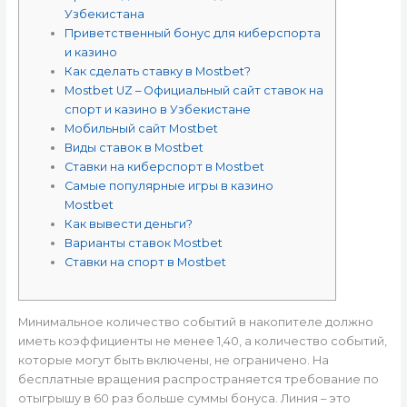
Узбекистана
Приветственный бонус для киберспорта
и казино
Как сделать ставку в Mostbet?
Mostbet UZ – Официальный сайт ставок на
спорт и казино в Узбекистане
Мобильный сайт Mostbet
Виды ставок в Mostbet
Ставки на киберспорт в Mostbet
Самые популярные игры в казино
Mostbet
Как вывести деньги?
Варианты ставок Mostbet
Ставки на спорт в Mostbet
Минимальное количество событий в накопителе должно
иметь коэффициенты не менее 1,40, а количество событий,
которые могут быть включены, не ограничено. На
бесплатные вращения распространяется требование по
отыгрышу в 60 раз больше суммы бонуса. Линия – это