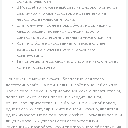
официальный сайт.
В Mostbet вы можете выбрать из широкого спектра
различных игр казино, которые разделены на
несколько важных категорий.
Для получения более подробной информации о
каждой задействованной функции просто
ознакомьтесь с перечисленными ниже опциями.
Хотя это более рискованная ставка, в случае
выигрыша вы можете получить крупную
компенсацию.
Там определитесь, какой вид спорта и какую игру вы
хотите посмотреть.
Приложение можно скачать бесплатно, для этого
достаточно зайти на официальный сайт по нашей ссылке.
Кроме того, с помощью приложения можно делать ставки,
пополнять счет, делая депозит, выводить деньги,
отыгрывать приветственные бонусы и т.д. Живой покер,
одна из самых популярных игр в онлайн-казино, является
одной из азартных альтернатив Mostbet. Поскольку все они
лицензированы и управляются авторитетными
компаниями-разработчиками программного обеспечения,