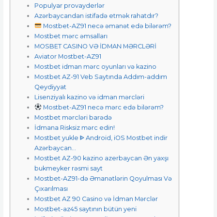
Populyar provayderlər
Azərbaycandan istifadə etmək rahatdır?
Mostbet-AZ91 necə əmanət edə bilərəm?
Mostbet mərc əmsalları
MOSBET CASINO VƏ İDMAN MƏRCLƏRİ
Aviator Mostbet-AZ91
Mostbet idman mərc oyunları və kazino
Mostbet AZ-91 Veb Saytında Addım-addım
Qeydiyyat
Lisenziyalı kazino və idman mərcləri
Mostbet-AZ91 necə mərc edə bilərəm?
Mostbet mərcləri barədə
İdmana Risksiz mərc edin!
Mostbet yukle ᐈ Android, iOS Mostbet indir
Azərbaycan…
Mostbet AZ-90 kazino azerbaycan Ən yaxşı
bukmeyker rəsmi sayt
Mostbet-AZ91-də Əmanətlərin Qoyulması Və
Çıxarılması
Mostbet AZ 90 Casino və İdman Mərclər
Mostbet-az45 saytının bütün yeni