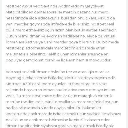
Mostbet AZ-91 Veb Saytında Addım-addım Qeydiyyat
Matç bitdikdən dərhal sonra isə mərcin qazancınızı mərc
hesabınızda əldə edəcəksiniz, buradan onu çıxara, yaxud da
yeni mərclər qoymaqda istifadə edə bilərsiniz. Mostbet real
pulla mərc etməyiniz üçün lazım olan bütün alətləri təklif edir.
Bütün rəsmi idman və e-idman hadisələrinə, eləcə də Virtual
İdmanlara Xətt və ya Canlı mərclər qoya bilərsiniz. Bu bölmədə
Mostbet platformasındakı mərc seçimləri barədə ətraflı
məlumat ala bilərsiniz. Təklif olunan idmanlar arasında ən
populyar çempionat, turnir və liqaların hamısı mövcuddur.
Veb sayt sevimli idman növlərinə tez və asanlıqla mərclər
qoymağa imkan verən istifadəçi dostu interfeys təqdim edir.
Mostbet-AZ91 canlı mərc oyunları istifadəçilərə real vaxt
rejimində baş verən idman hadisələrinə mərc etməyə imkan
verir. Bu mərc növü mərc edənlər üçün maraqlı və dinamik
təcrübə təqdim edir, çünki əmsallar və mərc seçimləri oyunun
hadisələri əsasında sürətlə dəyişə bilər. Bu bukmeker
kontorunda canlı mərcdə iştirak etmək üçün sadəcə hesabınıza
daxil olun və canlı mərc bölməsinə keçin. Siz davam edən
idman tədbirlərinin siyahısını görə və mərc etmək istədiyinizi