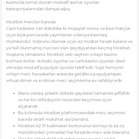
kazinoda təmsil olunan müxtəlif qumar oyunları
kateqoriyalarından danışacağıq.
Mostbet mərcləri barədə
Canlı hadisələr cari statistika ilə müşayiət olunur və bəzi matçlar
üçün kiçik pəncərədə yayımlanan videoya baxmaq
mümkündür. Videonu izləmək üçün siz müsbət hesab balansı və
ya həll olunmamış mərcləri olan qeydiyyatdan keçmiş Mostbet
müştərisi olmalısınız. Mostbet veb-saytının onlayn kazino
bölməsi slotlar, stolüstü oyunlar və canlı kazino oyunları daxil
olmaqla müxtəlif populyar oyunlar təklif edir. Sayt həmçinin
onlayn mərc həvəskarları arasında getdikcə populyarlaşan
virtual idman və e-idman mərc seçimlərinə ev sahibliyi edir.
Əlavə olaraq, şirkətin istifadə qaydaları tamamilə şəffafdır
və hər bir istifadəçinin nəzərdən keçirməsi üçün
əlçatandır.
Bu bölmədə Mostbet platformasındakı mərc seçimləri
barədə ətraflı məlumat ala bilərsiniz.
Mostbet AZ 91 bukmeker kontorunun köməyi ilə siz öz
mənzilinizdən çıxmadan hər fürsətdə mərc edə bilərsiniz.
Qısa bir anket doldurduqdan sonra oyunçu saytın