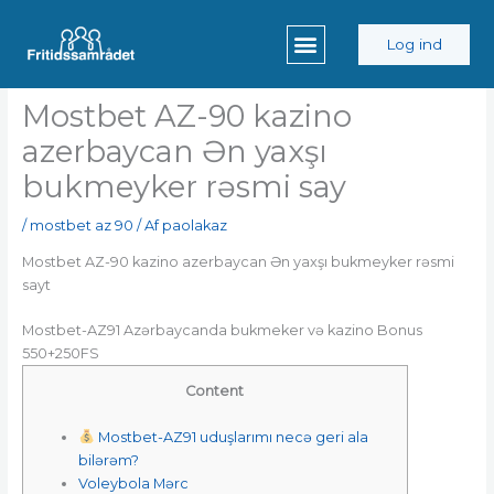
Gå
til
Log ind
indholdet
Mostbet AZ-90 kazino
azerbaycan Ən yaxşı
bukmeyker rəsmi say
/
mostbet az 90
/ Af
paolakaz
Mostbet AZ-90 kazino azerbaycan Ən yaxşı bukmeyker rəsmi
sayt
Mostbet-AZ91 Azərbaycanda bukmeker və kazino Bonus
550+250FS
Content
Mostbet-AZ91 uduşlarımı necə geri ala
bilərəm?
Voleybola Mərc