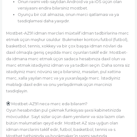
Onun rəsmi veb-saytdan Android və ya iOS üçün olan
versiyasını endirə bilərsiniz mostbet.
Oyunçu bir cüt almazsa, onun mərci qatlaması və ya
təsdiqləməsi daha yaxşıdır.
Mostbet-AZ91 idman mərcləri müxtəlif idman tədbirlərinə mərc
etmək üçün məşhur üsuldur. Bukmeker kontoru futbol (futbol),
basketbol, tennis, xokkey və bir çox başqa idman növləri də
daxil olmaqla geniş çeşiddə mərc oyunları təklif edir. Mostbet-
də idmana mərc etmək üçün sadəcə hesabınıza daxil olun və
mərc etmək istədiyiniz idman və ya tədbiri seçin. Daha sonra siz
istədiyiniz mərc növünü seçə bilərsiniz, məsələn, pul xəttinə
mərc, xalla yayılan mərc və ya yuxarı/aşağı mərc. İstədiyiniz
məbləği daxil edin və onu yerləşdirmək üçün mərcinizi
təsdiqləyin.
Mostbet-AZ91 necə mərc edə bilərəm?
Oyun hesabından pul çəkmək funksiyası şəxsi kabinetinizdə
mövcuddur. Sayt sizlər üçün daim yenilənir və sizə lazım olan
bütün məlumatları qeyd edir. Mostbet AZ sizə uyğun olan
idman mərclərini təklif edir, futbol, ​​basketbol, ​​tennis və s.
Mostbet tətbiqində və bookmaker’in rəsmi saytında