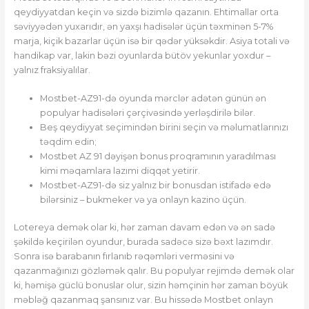
qeydiyyatdan keçin və sizdə bizimlə qazanın. Ehtimallar orta
səviyyədən yuxarıdır, ən yaxşı hadisələr üçün təxminən 5-7%
marja, kiçik bazarlar üçün isə bir qədər yüksəkdir. Asiya totali və
handikap var, lakin bəzi oyunlarda bütöv yekunlar yoxdur –
yalnız fraksiyalılar.
Mostbet-AZ91-də oyunda mərclər adətən günün ən
populyar hadisələri çərçivəsində yerləşdirilə bilər.
Beş qeydiyyat seçimindən birini seçin və məlumatlarınızı
təqdim edin;
Mostbet AZ 91 dəyişən bonus proqramının yaradılması
kimi məqamlara lazımi diqqət yetirir.
Mostbet-AZ91-də siz yalnız bir bonusdan istifadə edə
bilərsiniz – bukmeker və ya onlayn kazino üçün.
Lotereya demək olar ki, hər zaman davam edən və ən sadə
şəkildə keçirilən oyundur, burada sadəcə sizə bəxt lazımdır.
Sonra isə barabanın fırlanıb rəqəmləri verməsini və
qazanmağınızı gözləmək qalır. Bu populyar rejimdə demək olar
ki, həmişə güclü bonuslar olur, sizin həmçinin hər zaman böyük
məbləğ qazanmaq şansınız var. Bu hissədə Mostbet onlayn