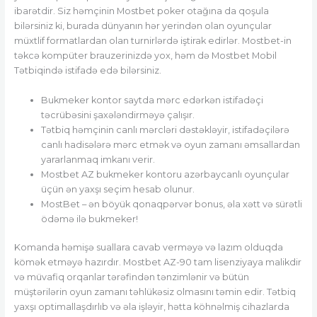
ibarətdir. Siz həmçinin Mostbet poker otağına da qoşula
bilərsiniz ki, burada dünyanın hər yerindən olan oyunçular
müxtlif formatlardan olan turnirlərdə iştirak edirlər. Mostbet-in
təkcə kompüter brauzerinizdə yox, həm də Mostbet Mobil
Tətbiqində istifadə edə bilərsiniz.
Bukmeker kontor saytda mərc edərkən istifadəçi
təcrübəsini şaxələndirməyə çalışır.
Tətbiq həmçinin canlı mərcləri dəstəkləyir, istifadəçilərə
canlı hadisələrə mərc etmək və oyun zamanı əmsallardan
yararlanmaq imkanı verir.
Mostbet AZ bukmeker kontoru azərbaycanlı oyunçular
üçün ən yaxşı seçim hesab olunur.
MostBet – ən böyük qonaqpərvər bonus, əla xətt və sürətli
ödəmə ilə bukmeker!
Komanda həmişə suallara cavab verməyə və lazım olduqda
kömək etməyə hazırdır. Mostbet AZ-90 tam lisenziyaya malikdir
və müvafiq orqanlar tərəfindən tənzimlənir və bütün
müştərilərin oyun zamanı təhlükəsiz olmasını təmin edir. Tətbiq
yaxşı optimallaşdırlıb və əla işləyir, hətta köhnəlmiş cihazlarda