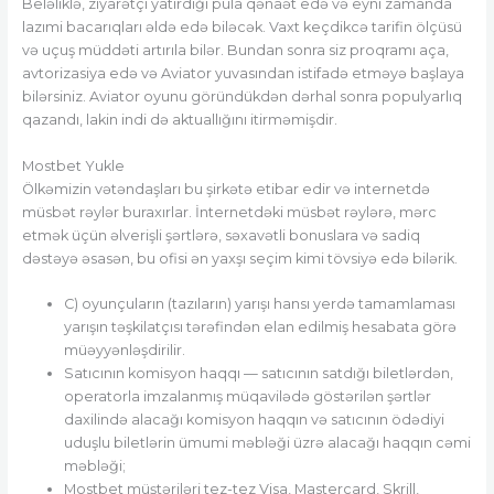
Beləliklə, ziyarətçi yatırdığı pula qənaət edə və eyni zamanda
lazımi bacarıqları əldə edə biləcək. Vaxt keçdikcə tarifin ölçüsü
və uçuş müddəti artırıla bilər. Bundan sonra siz proqramı aça,
avtorizasiya edə və Aviator yuvasından istifadə etməyə başlaya
bilərsiniz. Aviator oyunu göründükdən dərhal sonra populyarlıq
qazandı, lakin indi də aktuallığını itirməmişdir.
Mostbet Yukle
Ölkəmizin vətəndaşları bu şirkətə etibar edir və internetdə
müsbət rəylər buraxırlar. İnternetdəki müsbət rəylərə, mərc
etmək üçün əlverişli şərtlərə, səxavətli bonuslara və sadiq
dəstəyə əsasən, bu ofisi ən yaxşı seçim kimi tövsiyə edə bilərik.
C) oyunçuların (tazıların) yarışı hansı yerdə tamamlaması
yarışın təşkilatçısı tərəfindən elan edilmiş hesabata görə
müəyyənləşdirilir.
Satıcının komisyon haqqı — satıcının satdığı biletlərdən,
operatorla imzalanmış müqavilədə göstərilən şərtlər
daxilində alacağı komisyon haqqın və satıcının ödədiyi
uduşlu biletlərin ümumi məbləği üzrə alacağı haqqın cəmi
məbləği;
Mostbet müştəriləri tez-tez Visa, Mastercard, Skrill,