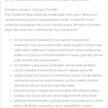
Emulator Aviator: Oyunun Prensibi
Mərc platformaları arasında rəqabətdə canlı mərc dəstəyinin
olması nəzərə alınan məqamlardan biridir. Golden90 mərc
şirkəti bu xususiyyəti də xüsusi olaraq nəzərə almışdır və şirkətin
saytında canlı mərc istifadəçilər üçün əlçatandır.
A) Hər hansı bir basketbol oyununda müəyyən bir
basketbol oyunçusu tərəfindən atılan topların ümumi sayı
riskin idarə edilməsi mərkəzi tərəfindən rəsmi olaraq elan
edilən və oyunun normal müddətinin başa çatması zaman
əldə olunan nəticəyə əsaslanır.
A) Pilotların yarışı başa vurduqları zaman əldə etdikləri
yerlər mükafat mərasimində keçərli sayılan yerlərdir.
Saytla bağlı hər hansı bir probleminiz varsa, texniki dəstək
xidmətinə müraciət edə bilərsiniz, işçilər sualınızı tez bir
zamanda həll etməyə kömək edəcəklər.
Keçirilmiş oyun haqqında məlumatlar dürüstlüyün əlavə
təsdiqi olacaq və səhvləri anlamağa kömək edəcəkdir.
Mükafat mərasimindən, yaxud yarışın sonunda rəsmi yerlər
elan edildikdən sonra baş verən dəyişikliklər nəzərə