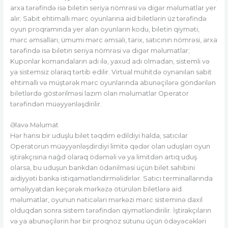
arxa tərəfində isə biletin seriya nömrəsi və digər məlumatlar yer
alır; Sabit ehtimallı mərc oyunlarına aid biletlərin üz tərəfində
oyun proqramında yer alan oyunların kodu, biletin qiyməti,
mərc əmsalları, ümumi mərc əmsalı, tarix, satıcının nömrəsi, arxa
tərəfində isə biletin seriya nömrəsi və digər məlumatlar;
Kuponlar komandaların adı ilə, yaxud adı olmadan, sistemli və
ya sistemsiz olaraq tərtib edilir. Virtual mühitdə oynanılan sabit
ehtimallı və müştərək mərc oyunlarında abunəçilərə göndərilən
biletlərdə göstərilməsi lazım olan məlumatlar Operator
tərəfindən müəyyənləşdirilir.
Əlavə Məlumat
Hər hansı bir uduşlu bilet təqdim edildiyi halda, satıcılar
Operatorun müəyyənləşdirdiyi limitə qədər olan uduşları oyun
iştirakçısına nağd olaraq ödəməli və ya limitdən artıq uduş
olarsa, bu uduşun bankdan ödənilməsi üçün bilet sahibini
aidiyyəti banka istiqamətləndirməlidirlər. Satıcı terminallarında
əməliyyatdan keçərək mərkəzə ötürülən biletlərə aid
məlumatlar, oyunun nəticələri mərkəzi mərc sisteminə daxil
olduqdan sonra sistem tərəfindən qiymətləndirilir. İştirakçıların
və ya abunəçilərin hər bir proqnoz sütunu üçün ödəyəcəkləri