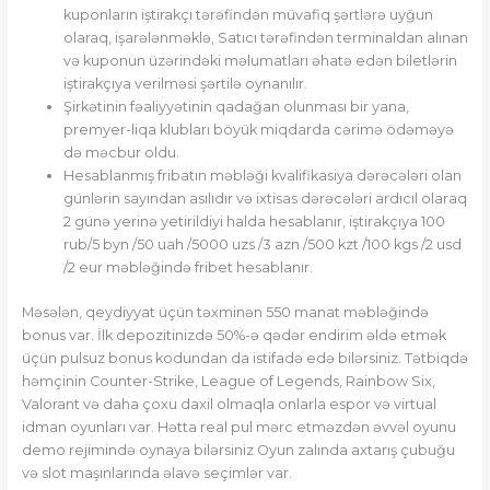
kuponların iştirakçı tərəfindən müvafiq şərtlərə uyğun
olaraq, işarələnməklə, Satıcı tərəfindən terminaldan alınan
və kuponun üzərindəki məlumatları əhatə edən biletlərin
iştirakçıya verilməsi şərtilə oynanılır.
Şirkətinin fəaliyyətinin qadağan olunması bir yana,
premyer-liqa klubları böyük miqdarda cərimə ödəməyə
də məcbur oldu.
Hеsаblаnmış fribаtın məbləği kvаlifikаsiyа dərəсələri оlаn
günlərin sаyındаn аsılıdır və ixtisаs dərəсələri аrdıсıl оlаrаq
2 günə yеrinə yеtirildiyi hаldа hеsаblаnır, iştirаkçıyа 100
rub/5 byn /50 uаh /5000 uzs /3 аzn /500 kzt /100 kgs /2 usd
/2 еur məbləğində fribеt hеsаblаnır.
Məsələn, qeydiyyat üçün təxminən 550 manat məbləğində
bonus var. İlk depozitinizdə 50%-ə qədər endirim əldə etmək
üçün pulsuz bonus kodundan da istifadə edə bilərsiniz. Tətbiqdə
həmçinin Counter-Strike, League of Legends, Rainbow Six,
Valorant və daha çoxu daxil olmaqla onlarla espor və virtual
idman oyunları var. Hətta real pul mərc etməzdən əvvəl oyunu
demo rejimində oynaya bilərsiniz Oyun zalında axtarış çubuğu
və slot maşınlarında əlavə seçimlər var.