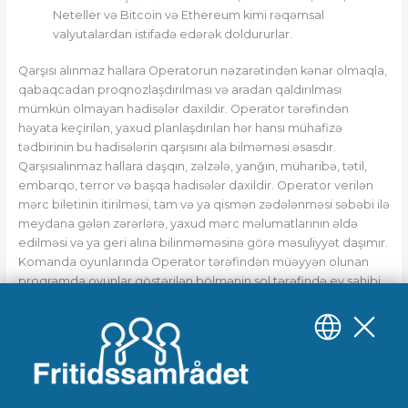
Neteller və Bitcoin və Ethereum kimi rəqəmsal
valyutalardan istifadə edərək doldururlar.
Qarşısı alınmaz hallara Operatorun nəzarətindən kənar olmaqla,
qabaqcadan proqnozlaşdırılması və aradan qaldırılması
mümkün olmayan hadisələr daxildir. Operator tərəfindən
həyata keçirilən, yaxud planlaşdırılan hər hansı mühafizə
tədbirinin bu hadisələrin qarşısını ala bilməməsi əsasdır.
Qarşısıalınmaz hallara daşqın, zəlzələ, yanğın, müharibə, tətil,
embarqo, terror və başqa hadisələr daxildir. Operator verilən
mərc biletinin itirilməsi, tam və ya qismən zədələnməsi səbəbi ilə
meydana gələn zərərlərə, yaxud mərc məlumatlarının əldə
edilməsi və ya geri alına bilinməməsinə görə məsuliyyət daşımır.
Komanda oyunlarında Operator tərəfindən müəyyən olunan
proqramda oyunlar göstərilən bölmənin sol tərəfində ev sahibi
kimi göstərilən komanda, sağ tərəfində isə qonaq komanda yer
alır. Yuxarıda haqqında bəhs edilən komanda oyunlarında hər
hansı bir yer dəyişikliyi və ya rəqib dəyişikliyi olarsa və bu
proqramın yayılmasından sonra baş verərsə, bütün edilən
mərclərə bir (1,00) əmsalı veriləcəkdir.