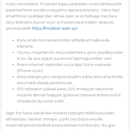
icazə verməlisiniz. Prosedur başa çatdıqdan sonra təhlükəsizlik
parametrlərini əvvəlki vəziyyətinə qaytara bilərsiniz. Yalnız faylı
smartfonun yaddaşından silmək qalır və siz birbaşa mərclərə
keçə bilərsiniz, bunun üçün iş masasında proqram qısayolu
görünəcəkdir
https://mostbet-azer.xyz
.
Bunu endirmə menerinizdən istifadə etməklə edə
bilərsiniz.
Oyunçu maşınları bir neçə parametrə görə çeşidləyə bilər
ki, bu da sizə uyğun yuvanı tez tapmağa imkan verir.
Rəsmi internet saytından və ya App Store vasitəsilə
(iPhone üçün)
Artıq tətbiqin yeni versiyası təqdim edilən kimi arxa fonda
avtomatik olaraq yenilənəcək.
İOS tətbiqinin yüksək sürəti, iOS əməliyyat sisteminin
nəzarəti altında fəaliyyət göstərən nisbətən köhnə mobil
cihazlarda da təmin edilir.
Əgər hər hansı səbəbdən Mosbet tətbiqini telefonunuzdan
silmisinizsə, narahat olmayın, çünki onu bütün əvvəlki
məlumatlarınızla birlikdə bərpa etmək mümkündür. Bu gün