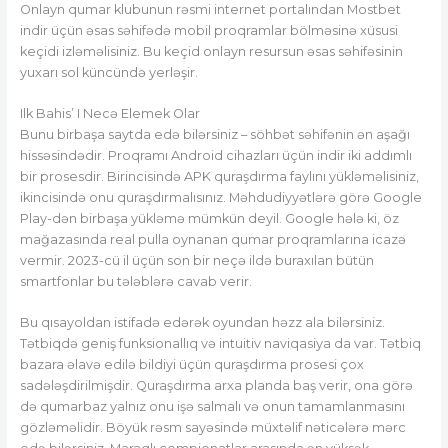
Onlayn qumar klubunun rəsmi internet portalından Mostbet
indir üçün əsas səhifədə mobil proqramlar bölməsinə xüsusi
keçidi izləməlisiniz. Bu keçid onlayn resursun əsas səhifəsinin
yuxarı sol küncündə yerləşir.
Ilk Bahis’ I Necə Elemek Olar
Bunu birbaşa saytda edə bilərsiniz – söhbət səhifənin ən aşağı
hissəsindədir. Proqramı Android cihazları üçün indir iki addımlı
bir prosesdir. Birincisində APK quraşdırma faylını yükləməlisiniz,
ikincisində onu quraşdırmalısınız. Məhdudiyyətlərə görə Google
Play-dən birbaşa yükləmə mümkün deyil. Google hələ ki, öz
mağazasında real pulla oynanan qumar proqramlarına icazə
vermir. 2023-cü il üçün son bir neçə ildə buraxılan bütün
smartfonlar bu tələblərə cavab verir.
Bu qısayoldan istifadə edərək oyundan həzz ala bilərsiniz.
Tətbiqdə geniş funksionallıq və intuitiv naviqasiya da var. Tətbiq
bazara əlavə edilə bildiyi üçün quraşdırma prosesi çox
sadələşdirilmişdir. Quraşdırma arxa planda baş verir, ona görə
də qumarbaz yalnız onu işə salmalı və onun tamamlanmasını
gözləməlidir. Böyük rəsm sayəsində müxtəlif nəticələrə mərc