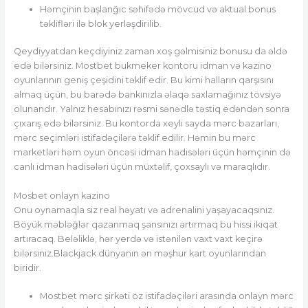
Həmçinin başlanğıc səhifədə mövcud və aktual bonus
təklifləri ilə blok yerləşdirilib.
Qeydiyyatdan keçdiyiniz zaman xoş gəlmisiniz bonusu da əldə
edə bilərsiniz. Mostbet bukmeker kontoru idman və kazino
oyunlarının geniş çeşidini təklif edir. Bu kimi halların qarşısını
almaq üçün, bu barədə bankınızla əlaqə saxlamağınız tövsiyə
olunandır. Yalnız hesabınızı rəsmi sənədlə təstiq edəndən sonra
çıxarış edə bilərsiniz. Bu kontorda xeyli sayda mərc bazarları,
mərc seçimləri istifadəçilərə təklif edilir. Həmin bu mərc
marketləri həm oyun öncəsi idman hadisələri üçün həmçinin də
canlı idman hadisələri üçün müxtəlif, çoxsaylı və maraqlıdır.
Mosbet onlayn kazino
Onu oynamaqla siz real həyatı və adrenalini yaşayacaqsınız.
Böyük məbləğlər qazanmaq şansınızı artırmaq bu hissi ikiqat
artıracaq. Beləliklə, hər yerdə və istənilən vaxt vaxt keçirə
bilərsiniz.Blackjack dünyanın ən məşhur kart oyunlarından
biridir.
Mostbet mərc şirkəti öz istifadəçiləri arasında onlayn mərc