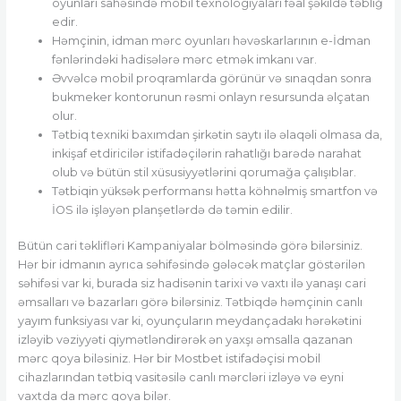
oyunları sahəsində mobil texnologiyaları fəal şəkildə təbliğ
edir.
Həmçinin, idman mərc oyunları həvəskarlarının e-İdman
fənlərindəki hadisələrə mərc etmək imkanı var.
Əvvəlcə mobil proqramlarda görünür və sınaqdan sonra
bukmeker kontorunun rəsmi onlayn resursunda əlçatan
olur.
Tətbiq texniki baxımdan şirkətin saytı ilə əlaqəli olmasa da,
inkişaf etdiricilər istifadəçilərin rahatlığı barədə narahat
olub və bütün stil xüsusiyyətlərini qorumağa çalışıblar.
Tətbiqin yüksək performansı hətta köhnəlmiş smartfon və
İOS ilə işləyən planşetlərdə də təmin edilir.
Bütün cari təklifləri Kampaniyalar bölməsində görə bilərsiniz.
Hər bir idmanın ayrıca səhifəsində gələcək matçlar göstərilən
səhifəsi var ki, burada siz hadisənin tarixi və vaxtı ilə yanaşı cari
əmsalları və bazarları görə bilərsiniz. Tətbiqdə həmçinin canlı
yayım funksiyası var ki, oyunçuların meydançadakı hərəkətini
izləyib vəziyyəti qiymətləndirərək ən yaxşı əmsalla qazanan
mərc qoya biləsiniz. Hər bir Mostbet istifadəçisi mobil
cihazlarından tətbiq vasitəsilə canlı mərcləri izləyə və eyni
vaxtda da mərc qoya bilər.