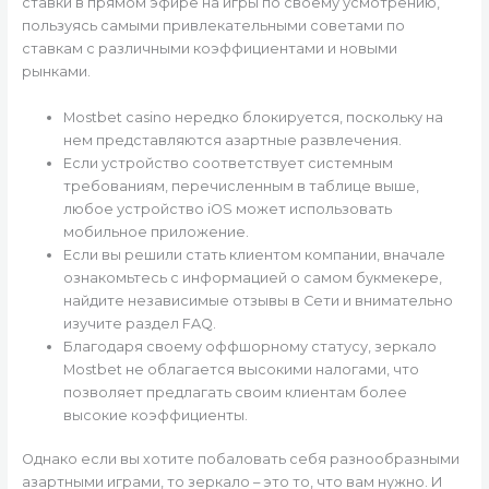
ставки в прямом эфире на игры по своему усмотрению,
пользуясь самыми привлекательными советами по
ставкам с различными коэффициентами и новыми
рынками.
Mostbet casino нередко блокируется, поскольку на
нем представляются азартные развлечения.
Если устройство соответствует системным
требованиям, перечисленным в таблице выше,
любое устройство iOS может использовать
мобильное приложение.
Если вы решили стать клиентом компании, вначале
ознакомьтесь с информацией о самом букмекере,
найдите независимые отзывы в Сети и внимательно
изучите раздел FAQ.
Благодаря своему оффшорному статусу, зеркало
Mostbet не облагается высокими налогами, что
позволяет предлагать своим клиентам более
высокие коэффициенты.
Однако если вы хотите побаловать себя разнообразными
азартными играми, то зеркало – это то, что вам нужно. И