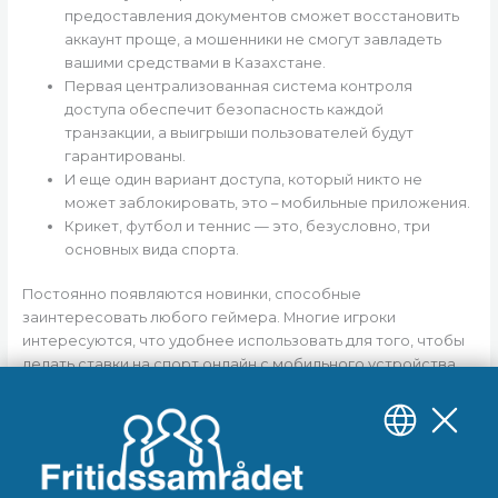
предоставления документов сможет восстановить
аккаунт проще, а мошенники не смогут завладеть
вашими средствами в Казахстане.
Первая централизованная система контроля
доступа обеспечит безопасность каждой
транзакции, а выигрыши пользователей будут
гарантированы.
И еще один вариант доступа, который никто не
может заблокировать, это – мобильные приложения.
Крикет, футбол и теннис — это, безусловно, три
основных вида спорта.
Постоянно появляются новинки, способные
заинтересовать любого геймера. Многие игроки
интересуются, что удобнее использовать для того, чтобы
делать ставки на спорт онлайн с мобильного устройства.
Несмотря на то, что компания Mostbet работает на
территории России нелегально, она уже успела завоевать
доверие у многих тысяч бетторов мостбет. Речь идет о
мостбет вход syz 08, требуется предварительно найти
зеркало.