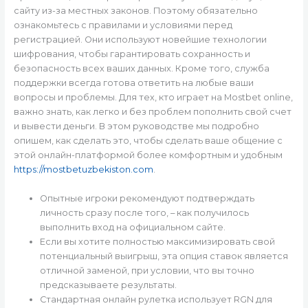
сайту из-за местных законов. Поэтому обязательно
ознакомьтесь с правилами и условиями перед
регистрацией. Они используют новейшие технологии
шифрования, чтобы гарантировать сохранность и
безопасность всех ваших данных. Кроме того, служба
поддержки всегда готова ответить на любые ваши
вопросы и проблемы. Для тех, кто играет на Mostbet online,
важно знать, как легко и без проблем пополнить свой счет
и вывести деньги. В этом руководстве мы подробно
опишем, как сделать это, чтобы сделать ваше общение с
этой онлайн-платформой более комфортным и удобным
https://mostbetuzbekiston.com
.
Опытные игроки рекомендуют подтверждать
личность сразу после того, – как получилось
выполнить вход на официальном сайте.
Если вы хотите полностью максимизировать свой
потенциальный выигрыш, эта опция ставок является
отличной заменой, при условии, что вы точно
предсказываете результаты.
Стандартная онлайн рулетка использует RGN для