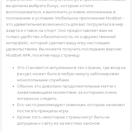
вы должны выбрать бонус, которым хотите
воспользоваться, и выполнить условия, изложенные в
положениях и условиях. Мобильное приложение Mostbet –
это удивительная возможность для вас погрузиться в мир
азарта и ставок на спорт. Оно предоставляет вам не
только удобство и безопасность, но и дружественный
интерфейс, который сделает вашу игру настоящим
удовольствием. Вы можете получить последнюю версию
Mostbet APK, посетив нашу страницу.
Это становится актуальным в тех странах, где вход на
ресурс может быть в любую минуту заблокирован
монопольными службами.
Обычно это довольно продолжительные матчи с
захватывающими моментами, за которыми очень
интересно следить.
Его часто рекомендуют новичкам, которые начинают
постигать принципы игры.
Кроме того, некоторые страны могут быть не
допущены к сайту из-за местных законов.