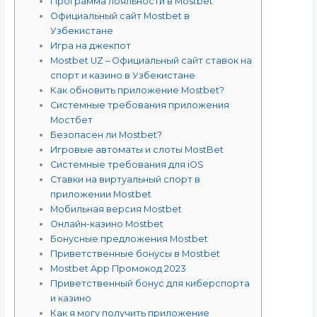
Программа лояльности в Mostbet
Официальный сайт Mostbet в
Узбекистане
Игра на джекпот
Mostbet UZ – Официальный сайт ставок на
спорт и казино в Узбекистане
Как обновить приложение Mostbet?
Системные требования приложения
Мостбет
Безопасен ли Mostbet?
Игровые автоматы и слоты MostBet
Системные требования для iOS
Ставки на виртуальный спорт в
приложении Mostbet
Мобильная версия Mostbet
Онлайн-казино Mostbet
Бонусные предложения Mostbet
Приветственные бонусы в Mostbet
Mostbet App Промокод 2023
Приветственный бонус для киберспорта
и казино
Как я могу получить приложение