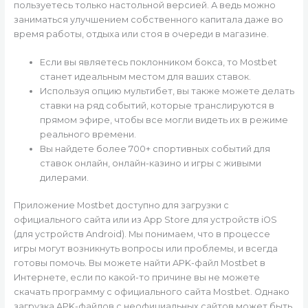
пользуетесь только настольной версией. А ведь можно
заниматься улучшением собственного капитала даже во
время работы, отдыха или стоя в очереди в магазине.
Если вы являетесь поклонником бокса, то Mostbet
станет идеальным местом для ваших ставок.
Используя опцию мультибет, вы также можете делать
ставки на ряд событий, которые транслируются в
прямом эфире, чтобы все могли видеть их в режиме
реального времени.
Вы найдете более 700+ спортивных событий для
ставок онлайн, онлайн-казино и игры с живыми
дилерами.
Приложение Mostbet доступно для загрузки с
официального сайта или из App Store для устройств iOS
(для устройств Android). Мы понимаем, что в процессе
игры могут возникнуть вопросы или проблемы, и всегда
готовы помочь. Вы можете найти APK-файл Mostbet в
Интернете, если по какой-то причине вы не можете
скачать программу с официального сайта Mostbet. Однако
загрузка APK-файлов с неофициальных сайтов может быть