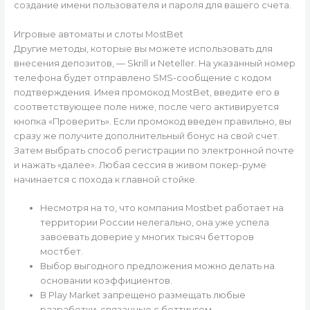
создание имени пользователя и пароля для вашего счета.
Игровые автоматы и слоты MostBet
Другие методы, которые вы можете использовать для
внесения депозитов, — Skrill и Neteller. На указанный номер
телефона будет отправлено SMS-сообщение с кодом
подтверждения. Имея промокод MostBet, введите его в
соответствующее поле ниже, после чего активируется
кнопка «Проверить». Если промокод введен правильно, вы
сразу же получите дополнительный бонус на свой счет.
Затем выбрать способ регистрации по электронной почте
и нажать «далее». Любая сессия в живом покер-руме
начинается с похода к главной стойке.
Несмотря на то, что компания Mostbet работает на
территории России нелегально, она уже успела
завоевать доверие у многих тысяч бетторов
мостбет.
Выбор выгодного предложения можно делать на
основании коэффициентов.
В Play Market запрещено размещать любые
разработки, связанные с беттингом.