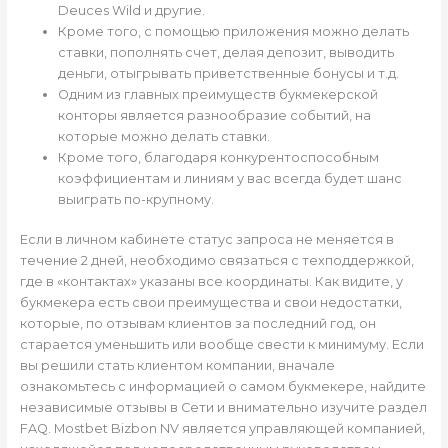
Deuces Wild и другие.
Кроме того, с помощью приложения можно делать
ставки, пополнять счет, делая депозит, выводить
деньги, отыгрывать приветственные бонусы и т.д.
Одним из главных преимуществ букмекерской
конторы является разнообразие событий, на
которые можно делать ставки.
Кроме того, благодаря конкурентоспособным
коэффициентам и линиям у вас всегда будет шанс
выиграть по-крупному.
Если в личном кабинете статус запроса не меняется в
течение 2 дней, необходимо связаться с техподдержкой,
где в «контактах» указаны все координаты. Как видите, у
букмекера есть свои преимущества и свои недостатки,
которые, по отзывам клиентов за последний год, он
старается уменьшить или вообще свести к минимуму. Если
вы решили стать клиентом компании, вначале
ознакомьтесь с информацией о самом букмекере, найдите
независимые отзывы в Сети и внимательно изучите раздел
FAQ. Mostbet Bizbon NV является управляющей компанией,