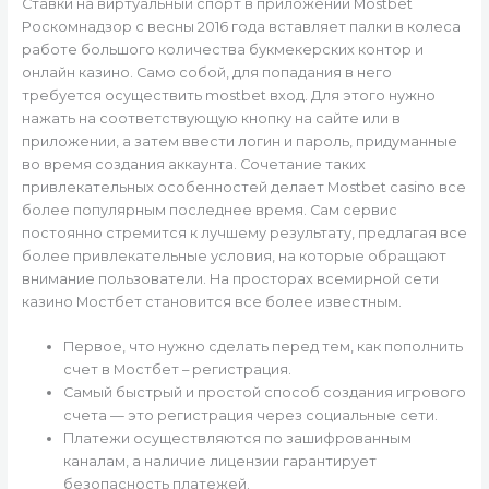
Ставки на виртуальный спорт в приложении Mostbet
Роскомнадзор с весны 2016 года вставляет палки в колеса
работе большого количества букмекерских контор и
онлайн казино. Само собой, для попадания в него
требуется осуществить mostbet вход. Для этого нужно
нажать на соответствующую кнопку на сайте или в
приложении, а затем ввести логин и пароль, придуманные
во время создания аккаунта. Сочетание таких
привлекательных особенностей делает Mostbet casino все
более популярным последнее время. Сам сервис
постоянно стремится к лучшему результату, предлагая все
более привлекательные условия, на которые обращают
внимание пользователи. На просторах всемирной сети
казино Мостбет становится все более известным.
Первое, что нужно сделать перед тем, как пополнить
счет в Мостбет – регистрация.
Самый быстрый и простой способ создания игрового
счета — это регистрация через социальные сети.
Платежи осуществляются по зашифрованным
каналам, а наличие лицензии гарантирует
безопасность платежей.