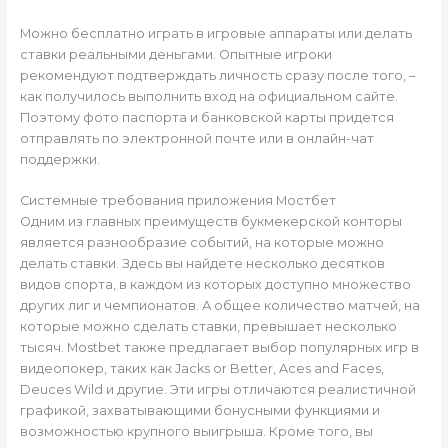
Можно бесплатно играть в игровые аппараты или делать
ставки реальными деньгами. Опытные игроки
рекомендуют подтверждать личность сразу после того, –
как получилось выполнить вход на официальном сайте.
Поэтому фото паспорта и банковской карты придется
отправлять по электронной почте или в онлайн-чат
поддержки.
Системные требования приложения Мостбет
Одним из главных преимуществ букмекерской конторы
является разнообразие событий, на которые можно
делать ставки. Здесь вы найдете несколько десятков
видов спорта, в каждом из которых доступно множество
других лиг и чемпионатов. А общее количество матчей, на
которые можно сделать ставки, превышает несколько
тысяч. Mostbet также предлагает выбор популярных игр в
видеопокер, таких как Jacks or Better, Aces and Faces,
Deuces Wild и другие. Эти игры отличаются реалистичной
графикой, захватывающими бонусными функциями и
возможностью крупного выигрыша. Кроме того, вы