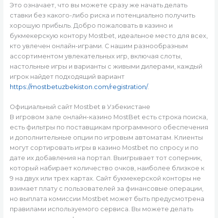
Это означает, что вы можете сразу же начать делать
ставки без какого-либо риска и потенциально получить
хорошую прибыль. Добро пожаловать в казино и
букмекерскую контору Mostbet, идеальное место для всех,
кто увлечен онлайн-играми. С нашим разнообразным
ассортиментом увлекательных игр, включая слоты,
настольные игры и варианты с живыми дилерами, каждый
игрок найдет подходящий вариант
https://mostbetuzbekiston.com/registration/
.
Официальный сайт Mostbet в Узбекистане
В игровом зале онлайн-казино MostBet есть строка поиска,
есть фильтры по поставщикам программного обеспечения
и дополнительные опции по игровым автоматам. Клиенты
могут сортировать игры в казино Mostbet по спросу и по
дате их добавления на портал. Выигрывает тот соперник,
который набирает количество очков, наиболее близкое к
9 на двух или трех картах. Сайт букмекерской конторы не
взимает плату с пользователей за финансовые операции,
но выплата комиссии Mostbet может быть предусмотрена
правилами используемого сервиса. Вы можете делать