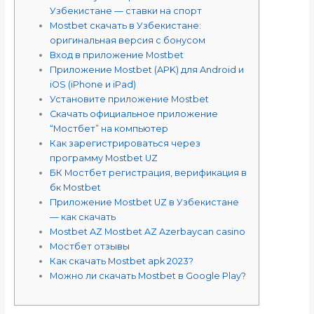
Узбекистане — ставки на спорт
Mostbet скачать в Узбекистане:
оригинальная версия с бонусом
Вход в приложение Mostbet
Приложение Mostbet (APK) для Android и
iOS (iPhone и iPad)
Установите приложение Mostbet
Скачать официальное приложение
“Мостбет” на компьютер
Как зарегистрироваться через
программу Mostbet UZ
БК Мостбет регистрация, верификация в
бк Mostbet
Приложение Mostbet UZ в Узбекистане
— как скачать
Mostbet AZ Mostbet AZ Azerbaycan casino
Мостбет отзывы
Как скачать Mostbet apk 2023?
Можно ли скачать Mostbet в Google Play?