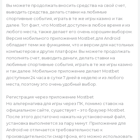
Вы можете продолжать вносить средства на свой счет,
выводить средства, делать ставки на любимые
спортивные события, играть в те же игры казино и так
далее. Тот факт, что Mostbet доступен в любое время и из
любого места, также делает его очень хорошим выбором.
Версия мобильного приложения Mostbet для Android
обладает теми же функциями, что и версии для настольных
компьютеров и других платформ. Вы можете продолжать
пополнять счет, выводить деньги, делать ставки на
любимые спортивные события, играть в те же игры казино
и так далее. Мобильное приложение делает Mostbet
доступным 24 часа в сутки 7 дней в неделю и из любого
места, поэтому это очень удобный выбор.
Регистрация через приложение Mostbet
Но альтернатива для игры через ПК, помимо ставок на
официальном сайте, существует – это браузер Mostbet.
После этого достаточно нажать на установочный файл,
установка выполняется за пару минут. Приложение для
Android не отличается требовательностью к
производительности смартфона, его можно использовать