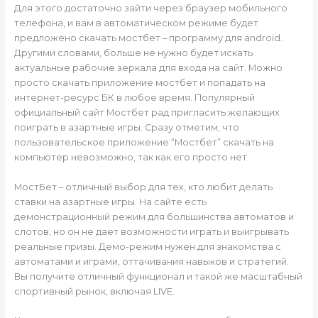
Для этого достаточно зайти через браузер мобильного
телефона, и вам в автоматическом режиме будет
предложено скачать мостбет – программу для android.
Другими словами, больше не нужно будет искать
актуальные рабочие зеркала для входа на сайт. Можно
просто скачать приложение мостбет и попадать на
интернет-ресурс БК в любое время. Популярный
официальный сайт Мостбет рад пригласить желающих
поиграть в азартные игры. Сразу отметим, что
пользовательское приложение “Мостбет” скачать на
компьютер невозможно, так как его просто нет.
МостБет – отличный выбор для тех, кто любит делать
ставки на азартные игры. На сайте есть
демонстрационный режим для большинства автоматов и
слотов, но он не дает возможности играть и выигрывать
реальные призы. Демо-режим нужен для знакомства с
автоматами и играми, оттачивания навыков и стратегий.
Вы получите отличный функционал и такой же масштабный
спортивный рынок, включая LIVE.