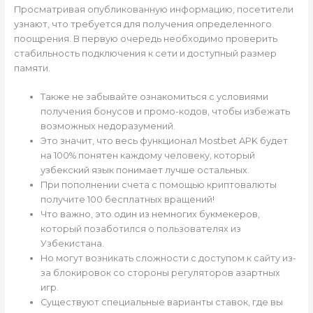
Просматривая опубликованную информацию, посетители
узнают, что требуется для получения определенного
поощрения. В первую очередь необходимо проверить
стабильность подключения к сети и доступный размер
памяти.
Также не забывайте ознакомиться с условиями
получения бонусов и промо-кодов, чтобы избежать
возможных недоразумений.
Это значит, что весь функционал Mostbet APK будет
на 100% понятен каждому человеку, который
узбекский язык понимает лучше остальных.
При пополнении счета с помощью криптовалюты
получите 100 бесплатных вращений!
Что важно, это один из немногих букмекеров,
который позаботился о пользователях из
Узбекистана.
Но могут возникать сложности с доступом к сайту из-
за блокировок со стороны регуляторов азартных
игр.
Существуют специальные варианты ставок, где вы