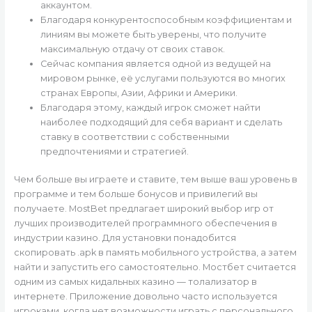
аккаунтом.
Благодаря конкурентоспособным коэффициентам и
линиям вы можете быть уверены, что получите
максимальную отдачу от своих ставок.
Сейчас компания является одной из ведущей на
мировом рынке, её услугами пользуются во многих
странах Европы, Азии, Африки и Америки.
Благодаря этому, каждый игрок сможет найти
наиболее подходящий для себя вариант и сделать
ставку в соответствии с собственными
предпочтениями и стратегией.
Чем больше вы играете и ставите, тем выше ваш уровень в
программе и тем больше бонусов и привилегий вы
получаете. MostBet предлагает широкий выбор игр от
лучших производителей программного обеспечения в
индустрии казино. Для установки понадобится
скопировать .apk в память мобильного устройства, а затем
найти и запустить его самостоятельно. Мостбет считается
одним из самых кидальных казино — толализатор в
интернете. Приложение довольно часто используется
игроками, когда нет возможности играть с персонального