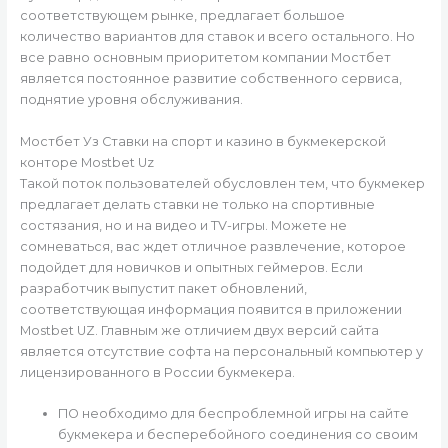
соответствующем рынке, предлагает большое
количество вариантов для ставок и всего остального. Но
все равно основным приоритетом компании Мостбет
является постоянное развитие собственного сервиса,
поднятие уровня обслуживания.
Мостбет Уз Ставки на спорт и казино в букмекерской
конторе Mostbet Uz
Такой поток пользователей обусловлен тем, что букмекер
предлагает делать ставки не только на спортивные
состязания, но и на видео и TV-игры. Можете не
сомневаться, вас ждет отличное развлечение, которое
подойдет для новичков и опытных геймеров. Если
разработчик выпустит пакет обновлений,
соответствующая информация появится в приложении
Mostbet UZ. Главным же отличием двух версий сайта
является отсутствие софта на персональный компьютер у
лицензированного в России букмекера.
ПО необходимо для беспроблемной игры на сайте
букмекера и бесперебойного соединения со своим