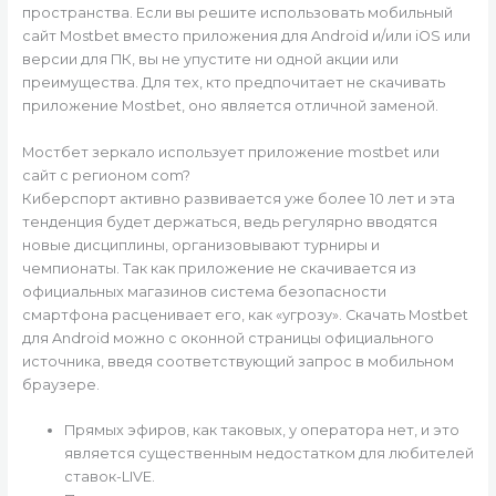
пространства. Если вы решите использовать мобильный
сайт Mostbet вместо приложения для Android и/или iOS или
версии для ПК, вы не упустите ни одной акции или
преимущества. Для тех, кто предпочитает не скачивать
приложение Mostbet, оно является отличной заменой.
Мостбет зеркало использует приложение mostbet или
сайт с регионом com?
Киберспорт активно развивается уже более 10 лет и эта
тенденция будет держаться, ведь регулярно вводятся
новые дисциплины, организовывают турниры и
чемпионаты. Так как приложение не скачивается из
официальных магазинов система безопасности
смартфона расценивает его, как «угрозу». Скачать Mostbet
для Android можно с оконной страницы официального
источника, введя соответствующий запрос в мобильном
браузере.
Прямых эфиров, как таковых, у оператора нет, и это
является существенным недостатком для любителей
ставок-LIVE.