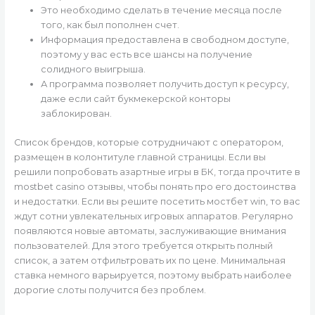
Это необходимо сделать в течение месяца после
того, как был пополнен счет.
Информация предоставлена в свободном доступе,
поэтому у вас есть все шансы на получение
солидного выигрыша.
А программа позволяет получить доступ к ресурсу,
даже если сайт букмекерской конторы
заблокирован.
Список брендов, которые сотрудничают с оператором,
размещен в колонтитуле главной страницы. Если вы
решили попробовать азартные игры в БК, тогда прочтите в
mostbet casino отзывы, чтобы понять про его достоинства
и недостатки. Если вы решите посетить мостбет win, то вас
ждут сотни увлекательных игровых аппаратов. Регулярно
появляются новые автоматы, заслуживающие внимания
пользователей. Для этого требуется открыть полный
список, а затем отфильтровать их по цене. Минимальная
ставка немного варьируется, поэтому выбрать наиболее
дорогие слоты получится без проблем.