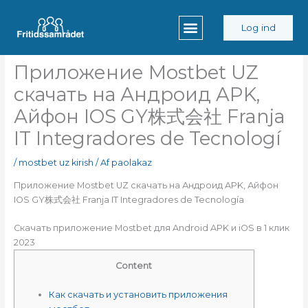
Gå
til
Log ind
indholdet
Приложение Mostbet UZ
скачать на Андроид APK,
Айфон IOS GY株式会社 Franja
IT Integradores de Tecnologí
/
mostbet uz kirish
/ Af
paolakaz
Приложение Mostbet UZ скачать на Андроид APK, Айфон
IOS GY株式会社 Franja IT Integradores de Tecnología
Скачать приложение Mostbet для Android APK и iOS в 1 клик
2023
Content
Как скачать и установить приложения