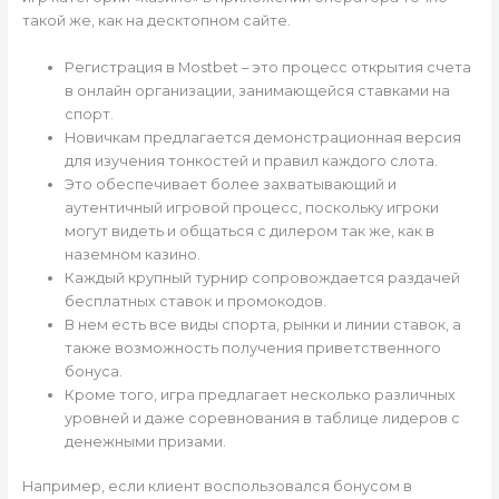
такой же, как на десктопном сайте.
Регистрация в Mostbet – это процесс открытия счета
в онлайн организации, занимающейся ставками на
спорт.
Новичкам предлагается демонстрационная версия
для изучения тонкостей и правил каждого слота.
Это обеспечивает более захватывающий и
аутентичный игровой процесс, поскольку игроки
могут видеть и общаться с дилером так же, как в
наземном казино.
Каждый крупный турнир сопровождается раздачей
бесплатных ставок и промокодов.
В нем есть все виды спорта, рынки и линии ставок, а
также возможность получения приветственного
бонуса.
Кроме того, игра предлагает несколько различных
уровней и даже соревнования в таблице лидеров с
денежными призами.
Например, если клиент воспользовался бонусом в