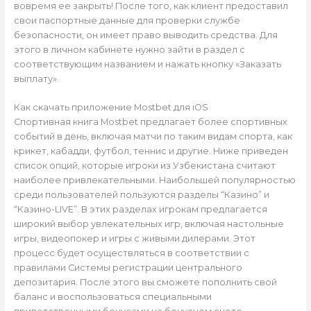
вовремя ее закрыть! После того, как клиент предоставил
свои паспортные данные для проверки службе
безопасности, он имеет право выводить средства. Для
этого в личном кабинете нужно зайти в раздел с
соответствующим названием и нажать кнопку «Заказать
выплату».
Как скачать приложение Mostbet для iOS
Спортивная книга Mostbet предлагает более спортивных
событий в день, включая матчи по таким видам спорта, как
крикет, кабадди, футбол, теннис и другие. Ниже приведен
список опций, которые игроки из Узбекистана считают
наиболее привлекательными. Наибольшей популярностью
среди пользователей пользуются разделы “Казино” и
“Казино-LIVE”. В этих разделах игрокам предлагается
широкий выбор увлекательных игр, включая настольные
игры, видеопокер и игры с живыми дилерами. Этот
процесс будет осуществляться в соответствии с
правилами Системы регистрации центрального
депозитария. После этого вы сможете пополнить свой
баланс и воспользоваться специальными