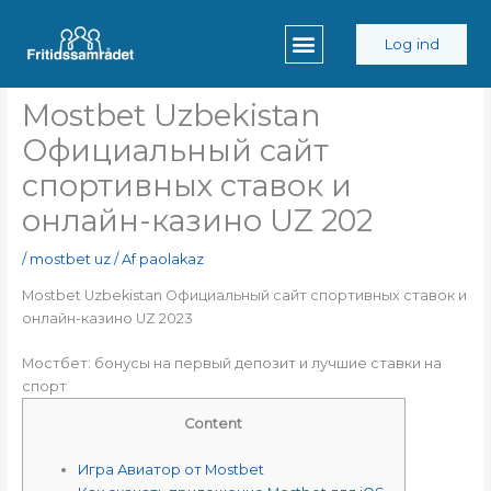
Gå
til
Log ind
indholdet
Mostbet Uzbekistan
Официальный сайт
спортивных ставок и
онлайн-казино UZ 202
/
mostbet uz
/ Af
paolakaz
Mostbet Uzbekistan Официальный сайт спортивных ставок и
онлайн-казино UZ 2023
Мостбет: бонусы на первый депозит и лучшие ставки на
спорт
Content
Игра Авиатор от Mostbet