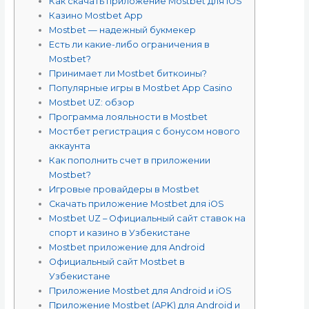
Как скачать приложение Mostbet для iOS
Казино Mostbet App
Mostbet — надежный букмекер
Есть ли какие-либо ограничения в
Mostbet?
Принимает ли Mostbet биткоины?
Популярные игры в Mostbet App Casino
Mostbet UZ: обзор
Программа лояльности в Mostbet
Мостбет регистрация с бонусом нового
аккаунта
Как пополнить счет в приложении
Mostbet?
Игровые провайдеры в Mostbet
Скачать приложение Mostbet для iOS
Mostbet UZ – Официальный сайт ставок на
спорт и казино в Узбекистане
Mostbet приложение для Android
Официальный сайт Mostbet в
Узбекистане
Приложение Mostbet для Android и iOS
Приложение Mostbet (APK) для Android и