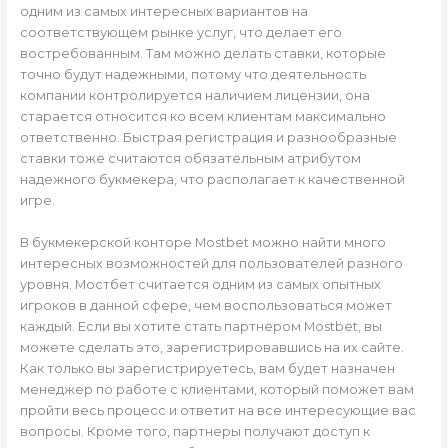
одним из самых интересных вариантов на
соответствующем рынке услуг, что делает его
востребованным. Там можно делать ставки, которые
точно будут надежными, потому что деятельность
компании контролируется наличием лицензии, она
старается относится ко всем клиентам максимально
ответственно. Быстрая регистрация и разнообразные
ставки тоже считаются обязательным атрибутом
надежного букмекера, что располагает к качественной
игре.
В букмекерской конторе Mostbet можно найти много
интересных возможностей для пользователей разного
уровня. Мостбет считается одним из самых опытных
игроков в данной сфере, чем воспользоваться может
каждый. Если вы хотите стать партнером Mostbet, вы
можете сделать это, зарегистрировавшись на их сайте.
Как только вы зарегистрируетесь, вам будет назначен
менеджер по работе с клиентами, который поможет вам
пройти весь процесс и ответит на все интересующие вас
вопросы. Кроме того, партнеры получают доступ к