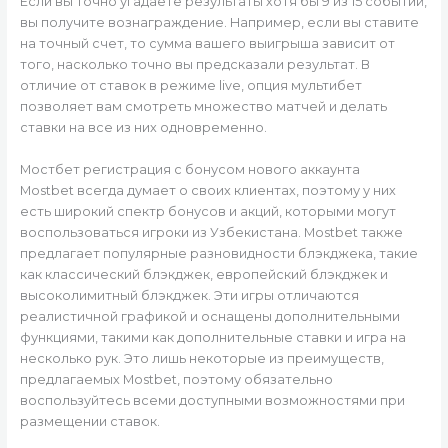
Если вы точно угадаете результаты хотя бы 9 из 15 событий,
вы получите вознаграждение. Например, если вы ставите
на точный счет, то сумма вашего выигрыша зависит от
того, насколько точно вы предсказали результат. В
отличие от ставок в режиме live, опция мультибет
позволяет вам смотреть множество матчей и делать
ставки на все из них одновременно.
Мостбет регистрация с бонусом нового аккаунта
Mostbet всегда думает о своих клиентах, поэтому у них
есть широкий спектр бонусов и акций, которыми могут
воспользоваться игроки из Узбекистана. Mostbet также
предлагает популярные разновидности блэкджека, такие
как классический блэкджек, европейский блэкджек и
высоколимитный блэкджек. Эти игры отличаются
реалистичной графикой и оснащены дополнительными
функциями, такими как дополнительные ставки и игра на
несколько рук. Это лишь некоторые из преимуществ,
предлагаемых Mostbet, поэтому обязательно
воспользуйтесь всеми доступными возможностями при
размещении ставок.