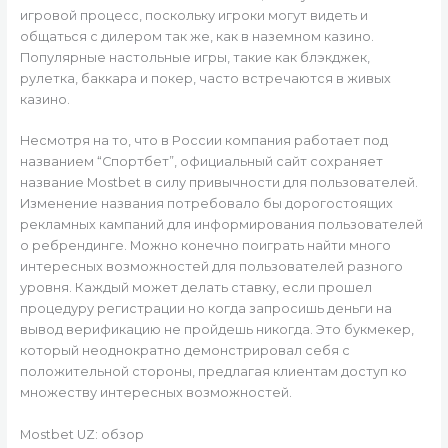
игровой процесс, поскольку игроки могут видеть и
общаться с дилером так же, как в наземном казино.
Популярные настольные игры, такие как блэкджек,
рулетка, баккара и покер, часто встречаются в живых
казино.
Несмотря на то, что в России компания работает под
названием “Спортбет”, официальный сайт сохраняет
название Mostbet в силу привычности для пользователей.
Изменение названия потребовало бы дорогостоящих
рекламных кампаний для информирования пользователей
о ребрендинге. Можно конечно поиграть найти много
интересных возможностей для пользователей разного
уровня. Каждый может делать ставку, если прошел
процедуру регистрации но когда запросишь деньги на
вывод верификацию не пройдешь никогда. Это букмекер,
который неоднократно демонстрировал себя с
положительной стороны, предлагая клиентам доступ ко
множеству интересных возможностей.
Mostbet UZ: обзор