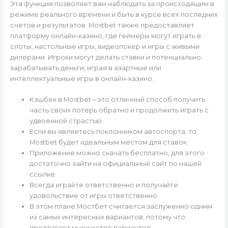
Эта функция позволяет вам наблюдать за происходящим в
режиме реального времени и быть в курсе всех последних
счетов и результатов. Mostbet также предоставляет
платформу онлайн-казино, где геймеры могут играть в
слоты, настольные игры, видеопокер и игры с живыми
дилерами. Игроки могут делать ставки и потенциально
зарабатывать деньги, играя в азартные или
интеллектуальные игры в онлайн-казино.
Кэшбек в Mostbet – это отличный способ получить
часть своих потерь обратно и продолжить играть с
удвоенной страстью.
Если вы являетесь поклонником автоспорта, то
Mostbet будет идеальным местом для ставок.
Приложение можно скачать бесплатно, для этого
достаточно зайти на официальный сайт по нашей
ссылке.
Всегда играйте ответственно и получайте
удовольствие от игры ответственно.
В этом плане Мостбет считается заслуженно одним
из самых интересных вариантов, потому что
предлагает множество вариантов.