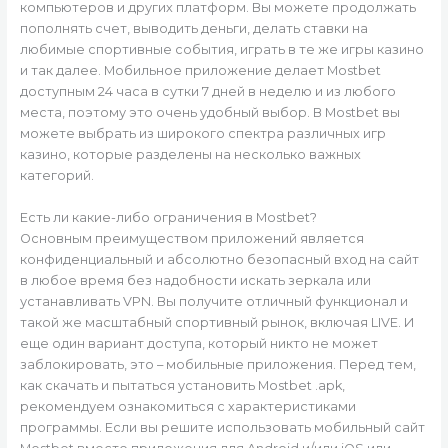
компьютеров и других платформ. Вы можете продолжать
пополнять счет, выводить деньги, делать ставки на
любимые спортивные события, играть в те же игры казино
и так далее. Мобильное приложение делает Mostbet
доступным 24 часа в сутки 7 дней в неделю и из любого
места, поэтому это очень удобный выбор. В Mostbet вы
можете выбрать из широкого спектра различных игр
казино, которые разделены на несколько важных
категорий.
Есть ли какие-либо ограничения в Mostbet?
Основным преимуществом приложений является
конфиденциальный и абсолютно безопасный вход на сайт
в любое время без надобности искать зеркала или
устанавливать VPN. Вы получите отличный функционал и
такой же масштабный спортивный рынок, включая LIVE. И
еще один вариант доступа, который никто не может
заблокировать, это – мобильные приложения. Перед тем,
как скачать и пытаться установить Mostbet .apk,
рекомендуем ознакомиться с характеристиками
программы. Если вы решите использовать мобильный сайт