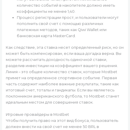
количество событий в накопителе должно иметь
коэффициенты не менее 1,40.
Процесс регистрации прост, и пользователи могут
пополнить свой счет с помощью различных
платежных методов, таких как Qiwi Wallet или
банковская карта MasterCard.
Как следствие, эта ставка несет определенный риск, но он
может быть компенсирован, если ваша догадка верна. Вы
можете рассчитать доходность одиночной ставки,
разделив инвестиции на коэффициент вашего решения.
Линия – это общее количество ставок, которые Mostbet
примет на определенное спортивное событие. Первая
часть содержит наиболее важные результаты, такие как
итоговый счет, тоталы и гандикапы. Если вы являетесь
поклонником американского футбола, то Mostbet станет
идеальным местом для совершения ставок.
Игровые провайдеры в Mostbet
Чтобы получить право на этот вид бонуса, пользователь
должен внести на свой счет не менее 50 BRL в