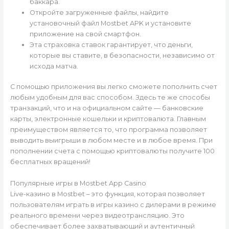
баккара.
Откройте загруженные файлы, найдите
установочный файл Mostbet APK и установите
приложение на свой смартфон.
Эта страховка ставок гарантирует, что деньги,
которые вы ставите, в безопасности, независимо от
исхода матча.
С помощью приложения вы легко сможете пополнить счет
любым удобным для вас способом. Здесь те же способы
транзакций, что и на официальном сайте — банковские
карты, электронные кошельки и криптовалюта. Главным
преимуществом является то, что программа позволяет
выводить выигрыши в любом месте и в любое время. При
пополнении счета с помощью криптовалюты получите 100
бесплатных вращений!
Популярные игры в Mostbet App Casino
Live-казино в Mostbet – это функция, которая позволяет
пользователям играть в игры казино с дилерами в режиме
реального времени через видеотрансляцию. Это
обеспечивает более захватывающий и аутентичный