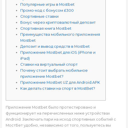
Популярные игры в Mostbet
Промо-код с бонусом £300
Спортивные ставки
Бонус через криптовалютный депозит
Спортивная книга Mostbet
Преимущества мобильного приложения
Mostbet
Депозит и вывод средств в Mostbet
Приложение Mostbet для iOS (iPhone и
iPad)
Ставки на виртуальный спорт
Почему стоит выбрать мобильное
приложение Mostbet?
Приложение Mostbet UZ для Android.APK
Как делать ставки на спорт в MostBet?
Приложение Mostbet было протестировано и
функционирует на перечисленных ниже устройствах
Android. Заключать пари на исход спортивных событий с
МостБет удобно, независимо от того, пользуетесь вы