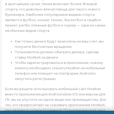
в кратчайшие сроки. Линия включает более 18 видов
спорта, что довольно впечатляюще для такого нового
букмекера. Наиболее популярными видами спорта
являются футбол, хоккей, теннис, баскетбол и гандбол.
Крикет, регби, пляжный футбол и снукер — одни из самых
необычных видов спорта.
Как только деньги будут зачислены на ваш счет, вы
получите бесплатные вращения.
Пользователь должен обыграть дилера, сделав
ставку Mostbet на деньги.
Чтобы зарегистрироваться в приложении, новому
клиенту необходимо скачать Mostbet на мобильный
телефон или планшет на платформе Android и
запустить регистрацию.
Если вы решите использовать мобильный сайт Mostbet
вместо приложения для Android и/или iOS или версии для
ПК, вы не упустите ни одной акции или преимущества. Для
тех, кто предпочитает не скачивать приложение Mostbet,
оно является отличной заменой. Пользовательский опыт