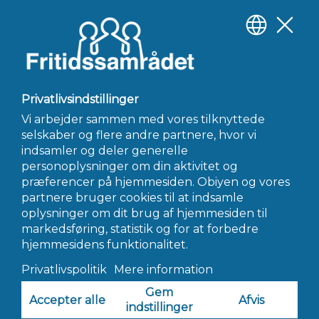
ориентирован на мобильное устройство, что позволяет
быстро добраться до нужного места. Официальный сайт
Mostbet имеет португалоязычную оболочку и позволяет
регистрироваться игрокам из Узбекистана, с
возможностью открытия счета в евро.
←
Forrige Indlæg
Næste Indlæg
→
INFO@FRITIDSSAMRÅDET.DK
© 2022 Fritidssamrådet - Alle Rettigheder Forbeholdes
Hjemmeside af AWORK Webbureau