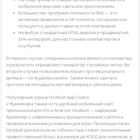
мобильной версией сайта или приложением.
Большинство программ лояльности Bet — это
активные привилегии и VIP-клиенты, которыми они
пользуются, делая ставки на этой платформе.
На выбор стандартная HTML-версия и продвинутый
SPA-интерфейс для настольных компьютеров и
ноутбуков.
В первом случае соперником игрока является компьютер,
а результаты определяет генератор случайных чисел. Во
втором случае пользователь играет против реального
дилера — сотрудника казино. Также можно сделать
прогноз на пятнадцать матчей вперед и сделать джек.
Популярные игры в Mostbet App Casino
У букмекера также есть удобный мобильный сайт,
приложения для iOS и Android. Mostbet — надежный
букмекер с современным и функциональным сайтом и
привлекательными условиями для игры. Преимуществом
Mostbet для игроков из Узбекистана станет значительный
приветственный бонус в размере до €300 для новичков, а