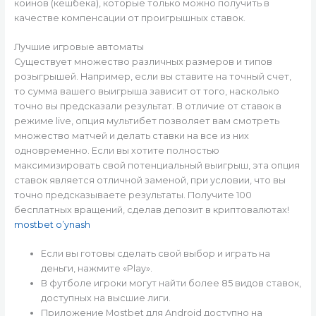
коинов (кешбека), которые только можно получить в
качестве компенсации от проигрышных ставок.
Лучшие игровые автоматы
Существует множество различных размеров и типов
розыгрышей. Например, если вы ставите на точный счет,
то сумма вашего выигрыша зависит от того, насколько
точно вы предсказали результат. В отличие от ставок в
режиме live, опция мультибет позволяет вам смотреть
множество матчей и делать ставки на все из них
одновременно. Если вы хотите полностью
максимизировать свой потенциальный выигрыш, эта опция
ставок является отличной заменой, при условии, что вы
точно предсказываете результаты. Получите 100
бесплатных вращений, сделав депозит в криптовалютах!
mostbet o’ynash
Если вы готовы сделать свой выбор и играть на
деньги, нажмите «Play».
В футболе игроки могут найти более 85 видов ставок,
доступных на высшие лиги.
Приложение Mostbet для Android доступно на