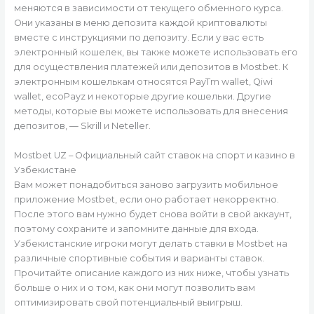
меняются в зависимости от текущего обменного курса.
Они указаны в меню депозита каждой криптовалюты
вместе с инструкциями по депозиту. Если у вас есть
электронный кошелек, вы также можете использовать его
для осуществления платежей или депозитов в Mostbet. К
электронным кошелькам относятся PayTm wallet, Qiwi
wallet, ecoPayz и некоторые другие кошельки. Другие
методы, которые вы можете использовать для внесения
депозитов, — Skrill и Neteller.
Mostbet UZ – Официальный сайт ставок на спорт и казино в
Узбекистане
Вам может понадобиться заново загрузить мобильное
приложение Mostbet, если оно работает некорректно.
После этого вам нужно будет снова войти в свой аккаунт,
поэтому сохраните и запомните данные для входа.
Узбекистанские игроки могут делать ставки в Mostbet на
различные спортивные события и варианты ставок.
Прочитайте описание каждого из них ниже, чтобы узнать
больше о них и о том, как они могут позволить вам
оптимизировать свой потенциальный выигрыш.