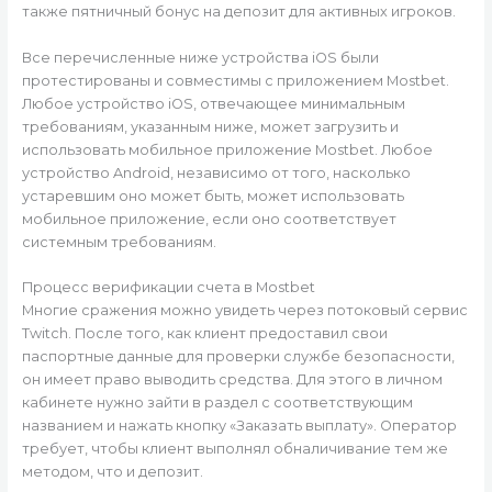
также пятничный бонус на депозит для активных игроков.
Все перечисленные ниже устройства iOS были
протестированы и совместимы с приложением Mostbet.
Любое устройство iOS, отвечающее минимальным
требованиям, указанным ниже, может загрузить и
использовать мобильное приложение Mostbet. Любое
устройство Android, независимо от того, насколько
устаревшим оно может быть, может использовать
мобильное приложение, если оно соответствует
системным требованиям.
Процесс верификации счета в Mostbet
Многие сражения можно увидеть через потоковый сервис
Twitch. После того, как клиент предоставил свои
паспортные данные для проверки службе безопасности,
он имеет право выводить средства. Для этого в личном
кабинете нужно зайти в раздел с соответствующим
названием и нажать кнопку «Заказать выплату». Оператор
требует, чтобы клиент выполнял обналичивание тем же
методом, что и депозит.