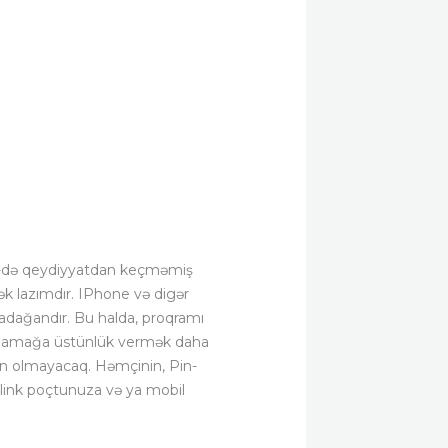
ay-də qeydiyyatdan keçməmiş
k lazımdır. IPhone və digər
qadağandır. Bu halda, proqramı
oynamağa üstünlük vermək daha
ün olmayacaq. Həmçinin, Pin-
 link poçtunuza və ya mobil