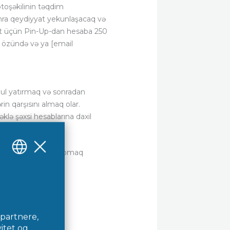
otoşəkilinin təqdim
onra qeydiyyat yekunlaşacaq və
zit üçün Pin-Up-dan hesaba 250
n özündə və ya [email
 pul yatırmaq və sonradan
in qarşısını almaq olar.
klə şəxsi hesablarına daxil
 bölmədə mükafatı tapmaq
ahat və rahatdır.
əcəklər.