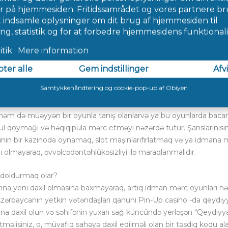
eni versiya çıxanda onu yenidən quraşdırmağa məcbur edir. Buk
a çox diqqətinə layiqdir. Siz təkcə idman yarışlarına deyil, bir neçə
da 3700-dən çox ədədi olan slot maşınları olan bölməyə də giriş im
hlükəsizlik
 zaman dəstək xidmətindən kömək almalısınız. Doğrulama stand
tırmaqdır. Müştərilər şəxsi sənədləri göndərirlər, ona əsasən qeydiy
lacaq.
, həm də müəyyən bir oyunla tanış olanlarvə ya bu oyunlarda bacarıq
 pul qoymağı və həqiqipula mərc etməyi nəzərdə tutur. Şanslarınısı
inin bir kazinoda oynamaq, slot maşınlarıfırlatmaq və ya idmana 
olmayaraq, əvvəlcədəntəhlükəsizliyi ilə maraqlanmalıdır.
 doldurmaq olar?
a yeni daxil olmasına baxmayaraq, artıq idman mərc oyunları həv
 Azərbaycanın yetkin vətəndaşları qanuni Pin-Up casino -da qeydiy
a daxil olun və səhifənin yuxarı sağ küncündə yerləşən “Qeydiyya
tməlisiniz, o, müvafiq sahəyə daxil edilməli olan bir təsdiq kodu al