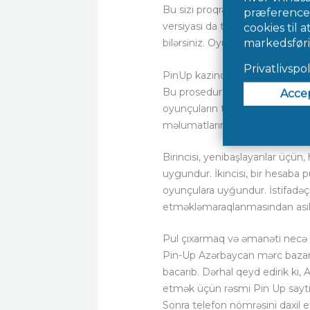
Bu sizi proqramı silməyə və y
versiyası da tərtibatçıların dah
bilərsiniz. Oyunçuların kataloq
PinUp kazino lisenziyaları və tə
Bu prosedur kömək etmirsə, o
oyunçuların təhlükəsizliyini ar
məlumatların etibarlılığı yoxlanı
Birincisi, yenibaşlayanlar üçün
uygundur. İkincisi, bir hesaba
oyunçulara uyğundur. İstifadəç
etməkləmaraqlanmasından asılı 
Pul çıxarmaq və əmanəti necə
Pin-Up Azərbaycan mərc bazarın
bacarıb. Dərhal qeyd edirik ki,
etmək üçün rəsmi Pin Up saytın
Sonra telefon nömrəsini daxil e