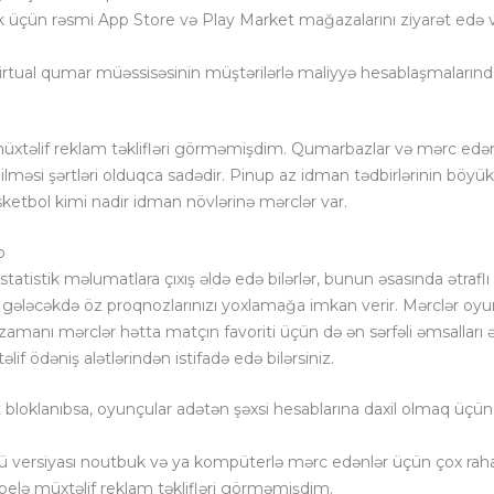
 üçün rəsmi App Store və Play Market mağazalarını ziyarət edə v
virtual qumar müəssisəsinin müştərilərlə maliyyə hesablaşmalarında
üxtəlif reklam təklifləri görməmişdim. Qumarbazlar və mərc edən
ilməsi şərtləri olduqca sadədir. Pinup az idman tədbirlərinin böyük
asketbol kimi nadir idman növlərinə mərclər var.
p
statistik məlumatlara çıxış əldə edə bilərlər, bunun əsasında ətraf
i gələcəkdə öz proqnozlarınızı yoxlamağa imkan verir. Mərclər oyun
zamanı mərclər hətta matçın favoriti üçün də ən sərfəli əmsalları
lif ödəniş alətlərindən istifadə edə bilərsiniz.
bloklanıbsa, oyunçular adətən şəxsi hesablarına daxil olmaq üçün b
ü versiyası noutbuk və ya kompüterlə mərc edənlər üçün çox raha
elə müxtəlif reklam təklifləri görməmişdim.