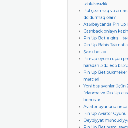
təhlükəsizlik
Pul çıxarmaq və əman
doldurmaq olar?
Azərbaycanda Pin Up 
Cashback onlayn kazi
Pin Up Bet-ə giriş – tə
Pin Up Bahis Təlimatla
Şəxsi hesab
Pin-Up oyunu üçün p
haradan əldə edə bilə
Pin Up Bet bukmeker ş
mərcləri
Yeni başlayanlar üçün 
fırlanma və Pin-Up ca
bonuslar
Aviator oyununu necə
Pin Up Aviator Oyunu
Qeydiyyat məhdudiyyət
Pin Up Bet rəsmi saytı