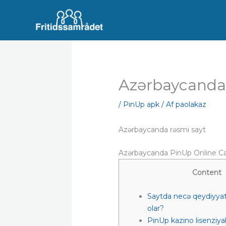
Gå
til
indholdet
Azərbaycanda 
/
PinUp apk
/ Af
paolakaz
Azərbaycanda rəsmi sayt
Azərbaycanda PinUp Online Casi
Content
Saytda necə qeydiyy
olar?
PinUp kazino lisenziyal