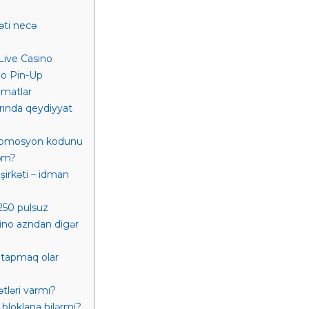
əti necə
Live Casino
no Pin-Up
limatlar
rında qeydiyyat
romosyon kodunu
rəm?
irkəti – idman
250 pulsuz
sino azndan digər
 tapmaq olar
ləri varmı?
 bloklana bilərmi?