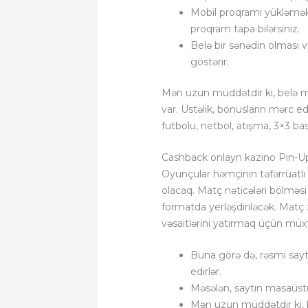
Mobil proqramı yükləmək
proqram tapa bilərsiniz.
Belə bir sənədin olması 
göstərir.
Mən uzun müddətdir ki, belə m
var. Üstəlik, bonusların mərc ed
futbolu, netbol, ​​atışma, 3×3 b
Cashback onlayn kazino Pin-U
Oyunçular həmçinin təfərrüatlı 
olacaq. Matç nəticələri bölməs
formatda yerləşdiriləcək. Matç 
vəsaitlərini yatırmaq üçün müxtə
Buna görə də, rəsmi sayt 
edirlər.
Məsələn, saytın masaüst
Mən uzun müddətdir ki, b