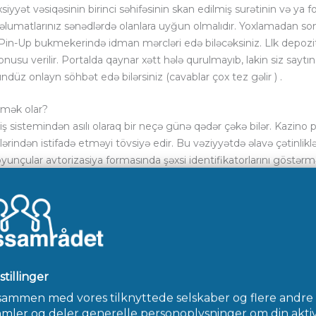
iyyət vəsiqəsinin birinci səhifəsinin skan edilmiş surətinin və ya f
məlumatlarınız sənədlərdə olanlara uyğun olmalıdır. Yoxlamadan s
 Pin-Up bukmekerində idman mərcləri edə biləcəksiniz. Llk depo
usu verilir. Portalda qaynar xətt hələ qurulmayıb, lakin siz saytı
düz onlayn söhbət edə bilərsiniz (cavablar çox tez gəlir ) .
çmək olar?
iş sistemindən asılı olaraq bir neçə günə qədər çəkə bilər. Kazino
rindən istifadə etməyi tövsiyə edir. Bu vəziyyətdə əlavə çətinliklər
nçular avtorizasiya formasında şəxsi identifikatorlarını göstərmə
.com
.
raşdırmaq, sonra daxil olmaq və şəxsi hesabınızda bonuslar olan
 asılı olmayaraq onların köməyi ilə Pin Up-da idmana mərc etmək r
in əsas təminatçısı Evolution-dır.
lması üçün ziyarətçilər xoş həvəsləndirici mükafatlar əldə edə bil
təmin etmir, lakin yüksək əmsallar var.