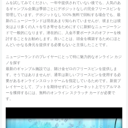
ムを試してみてください。一年中提供されていない後でも、人気のあ
るギャンブル企業は季節ごとにデポジットなしの完全フリースピンを
管理しています。デポジットなし 100% 無料で回転する場合でも、最
新のニュージーランドは現在あまり知られていませんが、彼または彼
女はより多くの人々を引き寄せるためにすぐに新鮮なニュージーラン
ドで一般的になります。潜在的に、入金不要ボーナスのオファーを検
討することをお勧めします。良いことは、頭金を構築するためにほと
んどいかなる身元を提供する必要もないと主張したことです。
ニュージーランドのプレイヤーにとって特に魅力的なオンライン カジ
ノを探す
最新のギャンブル施設では、賭け金ゼロのフリースピンを提供しま
す。そうではありませんが、通常は新しいフリースピンを使用する必
要があるオンラインスロットゲームを指定しているためです。新規プ
レイヤーとして、プットを期待せずにインターネット上でリアルマネ
ーを獲得するには、無料のオンライン スクラッチ カードが必要で
す。