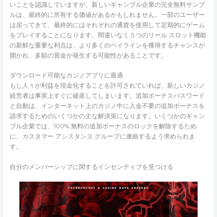
いことを認識していますが、新しいギャンブル企業の完全無料サンプ
ルは、最終的に所有する価値があるかもしれません。一部のユーザー
は戻ってきて、最終的にはそれぞれの通貨を使用して定期的にゲーム
をプレイすることになります。間違いなく 5 つのリール スロット機能
の新鮮な重要な利点は、より多くのペイラインを獲得するチャンスが
開かれ、多額の賞金が発生する可能性があることです。
ダウンロード可能なカジノアプリに最適
もし人々が利益を現金化することを許可されていれば、新しいカジノ
経営者は事実上すぐに破産してしまいます。追加ボーナスパスワード
と自動は、インターネット上のカジノ中に入金不要の追加ボーナスを
請求するためのいくつかの主な解決策になります。いくつかのギャン
ブル企業では、100% 無料の追加ボーナスのロックを解除するため
に、カスタマー アシスタンス グループに連絡するよう求められま
す。
自分のメンバーシップに関するインセンティブを見つける