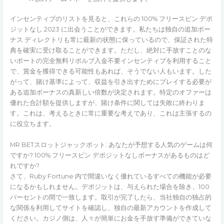
インセンティブのリストを見ると、これらの 100% フリースピン デポ
ジットなし 2023 に出会うことができます。私たちは独自の追加ボー
ナス ディレクトリも常に最新の状態に保っているので、保証された特
典を確実に受け取ることができます。ただし、絶対に手放すことのな
いポートの完全無料リボルブ入金不要インセンティブを利用すること
で、賞金を獲得できる可能性もあれば、そうでない人もいます。した
がって、賭け基準によって、収益を引き出すためにプレイする必要が
ある追加ボーナスの真新しい倍数が決定されます。特定のオファーは
優れた合計額を提供しますが、賭け条件に関しては失敗に終わりま
す。これは、考えるときに常に重要な考えであり、これは主張するの
に役立ちます。
MR BETスロットジャックポット: あなたが予想する人気のゲームは何
ですか? 100% フリースピン デポジットなしボーナスがあるものはど
れですか?
さて、Ruby Fortune 内で間違いなく優れているすべての機能が必要
になるかもしれません。デポジットは、与えられた場合を除き、100
パーセントの間で一致します。取引が完了したら、当社独自の独占的
な関係を利用してサイトを確認し、独自の最新アカウントを作成して
ください。カジノ側は、人々が簡単にお金を手放す準備ができていな