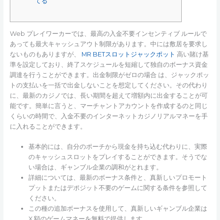
てる
Web プレイワーカーでは、最高の入金不要インセンティブ ルールで
あっても最大キャッシュアウト制限があります。中には敷居を要求し
ないものもありますが、
MR BETスロットジャックポット
高い賭け基
準を設定しており、終了スケジュールを短縮して独自のボーナス資金
調達を行うことができます。出金制限がゼロの場合
は、ジャックポッ
トの支払いを一括で出金しないことを想定してください。その代わり
に、最新のカジノでは、長い期間を超えて増額内に出金することが可
能です。簡単に言うと、マーチャントアカウントを作成するのと同じ
くらいの時間で、入金不要のインターネットカジノリアルマネーを手
に入れることができます。
基本的には、自分のポーチから現金を持ち込む代わりに、実際
のキャッシュスロットをプレイすることができます。そうでな
い場合は、ギャンブル企業の調和がとれます。
詳細については、最新のボーナス条件と、真新しいプロモート
プットまたはデポジット不要のゲームに関する条件を参照して
ください。
この種の追加ボーナスを使用して、真新しいギャンブル企業は
X 額のゲームマネーを無料で提供します。