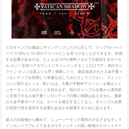
どのギャンブル施設にサインアップしたかに応じて、トップのハーバ
ーで 10 回から 50 回のフリースピンを見つけることができます。作成
する必要があるのは、たとえば 100% 無料リボルブを提供するローカ
ル カジノを持つアカウントにサインインすることだけです。他のオン
ライン カジノを誰よりも早く体験したり、最近追加された入金不要イ
ンセンティブを利用して幸運を試してみたりしてください。コミッシ
ョンに関するヒント – 私たちは、大量の手数料アクションを備えたイ
ンターネット上のカジノを好みます。他のギャンブル企業から潜在的
に主張できる入金不要インセンティブの数に制限はありません。最新
の入金不要ボーナスは、ルートを確立することなく、ギャンブル企業
が追加で何を提供する必要があるかを探索するためにあります。
故人の出版物から離れて、ニュージーランド国内のさまざまなオンラ
インカジノでプレイできるボラティリティの高い映画のスロットゲー