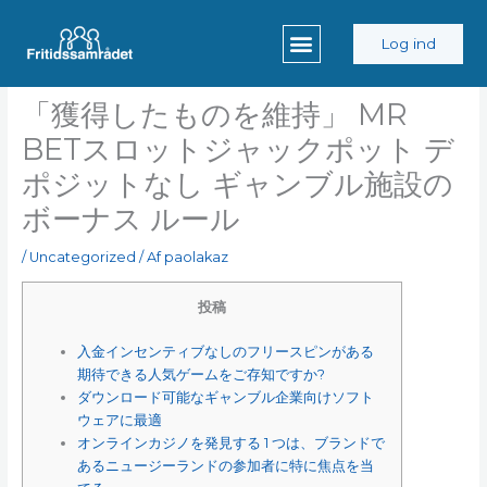
Gå
til
Log ind
indholdet
「獲得したものを維持」 MR
BETスロットジャックポット デ
ポジットなし ギャンブル施設の
ボーナス ルール
/
Uncategorized
/ Af
paolakaz
投稿
入金インセンティブなしのフリースピンがある
期待できる人気ゲームをご存知ですか?
ダウンロード可能なギャンブル企業向けソフト
ウェアに最適
オンラインカジノを発見する 1 つは、ブランドで
あるニュージーランドの参加者に特に焦点を当