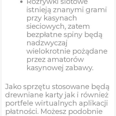
Rozrywki slotowe
istnieją znanymi grami
przy kasynach
sieciowych, zatem
bezpłatne spiny będą
nadzwyczaj
wielokrotnie pożądane
przez amatorów
kasynowej zabawy.
Jako sprzętu stosowane będą
drewniane karty jak i również
portfele wirtualnych aplikacji
płatności. Możesz podobnie