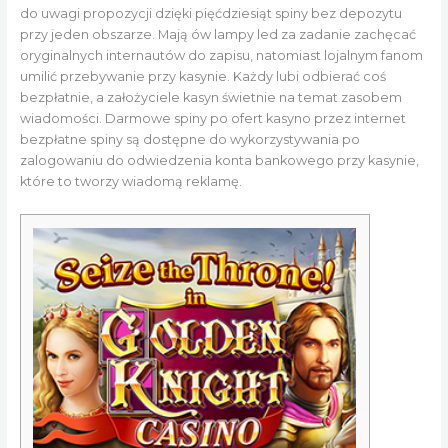
do uwagi propozycji dzięki pięćdziesiąt spiny bez depozytu
przy jeden obszarze. Mają ów lampy led za zadanie zachęcać
oryginalnych internautów do zapisu, natomiast lojalnym fanom
umilić przebywanie przy kasynie. Każdy lubi odbierać coś
bezpłatnie, a założyciele kasyn świetnie na temat zasobem
wiadomości. Darmowe spiny po ofert kasyno przez internet
bezpłatne spiny są dostępne do wykorzystywania po
zalogowaniu do odwiedzenia konta bankowego przy kasynie,
które to tworzy wiadomą reklamę.