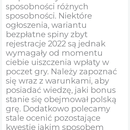
sposobności różnych
sposobności. Niektóre
ogłoszenia, wariantu
bezpłatne spiny zbyt
rejestracje 2022 są jednak
wymagały od momentu
ciebie uiszczenia wpłaty w
poczet gry. Należy zapoznać
się wraz z warunkami, aby
posiadać wiedzę, jaki bonus
stanie się obejmował polską
grę. Dodatkowo polecamy
stale ocenić pozostające
kwestie jakim sposobem