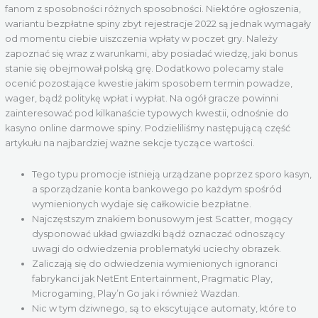
fanom z sposobności różnych sposobności. Niektóre ogłoszenia,
wariantu bezpłatne spiny zbyt rejestracje 2022 są jednak wymagały
od momentu ciebie uiszczenia wpłaty w poczet gry. Należy
zapoznać się wraz z warunkami, aby posiadać wiedzę, jaki bonus
stanie się obejmował polską grę. Dodatkowo polecamy stale
ocenić pozostające kwestie jakim sposobem termin powadze,
wager, bądź politykę wpłat i wypłat. Na ogół gracze powinni
zainteresować pod kilkanaście typowych kwestii, odnośnie do
kasyno online darmowe spiny. Podzieliliśmy następującą część
artykułu na najbardziej ważne sekcje tyczące wartości.
Tego typu promocje istnieją urządzane poprzez sporo kasyn,
a sporządzanie konta bankowego po każdym spośród
wymienionych wydaje się całkowicie bezpłatne.
Najczęstszym znakiem bonusowym jest Scatter, mogący
dysponować układ gwiazdki bądź oznaczać odnoszący
uwagi do odwiedzenia problematyki uciechy obrazek.
Zaliczają się do odwiedzenia wymienionych ignoranci
fabrykanci jak NetEnt Entertainment, Pragmatic Play,
Microgaming, Play’n Go jak i również Wazdan.
Nic w tym dziwnego, są to ekscytujące automaty, które to