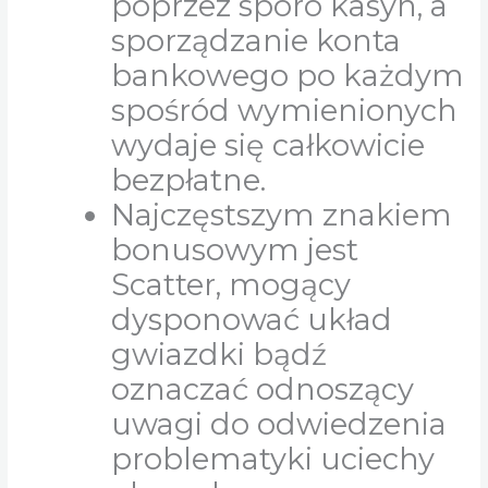
poprzez sporo kasyn, a
sporządzanie konta
bankowego po każdym
spośród wymienionych
wydaje się całkowicie
bezpłatne.
Najczęstszym znakiem
bonusowym jest
Scatter, mogący
dysponować układ
gwiazdki bądź
oznaczać odnoszący
uwagi do odwiedzenia
problematyki uciechy