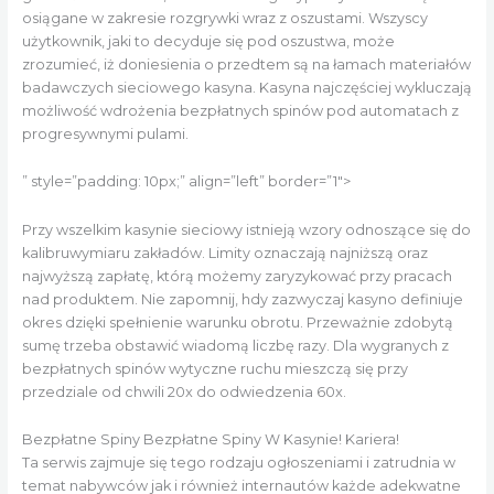
osiągane w zakresie rozgrywki wraz z oszustami. Wszyscy
użytkownik, jaki to decyduje się pod oszustwa, może
zrozumieć, iż doniesienia o przedtem są na łamach materiałów
badawczych sieciowego kasyna. Kasyna najczęściej wykluczają
możliwość wdrożenia bezpłatnych spinów pod automatach z
progresywnymi pulami.
” style=”padding: 10px;” align=”left” border=”1″>
Przy wszelkim kasynie sieciowy istnieją wzory odnoszące się do
kalibruwymiaru zakładów. Limity oznaczają najniższą oraz
najwyższą zapłatę, którą możemy zaryzykować przy pracach
nad produktem. Nie zapomnij, hdy zazwyczaj kasyno definiuje
okres dzięki spełnienie warunku obrotu. Przeważnie zdobytą
sumę trzeba obstawić wiadomą liczbę razy. Dla wygranych z
bezpłatnych spinów wytyczne ruchu mieszczą się przy
przedziale od chwili 20x do odwiedzenia 60x.
Bezpłatne Spiny Bezpłatne Spiny W Kasynie! Kariera!
Ta serwis zajmuje się tego rodzaju ogłoszeniami i zatrudnia w
temat nabywców jak i również internautów każde adekwatne