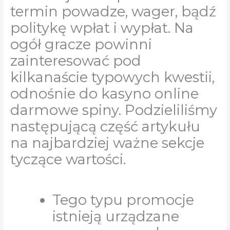
termin powadze, wager, bądź
politykę wpłat i wypłat. Na
ogół gracze powinni
zainteresować pod
kilkanaście typowych kwestii,
odnośnie do kasyno online
darmowe spiny. Podzieliliśmy
następującą część artykułu
na najbardziej ważne sekcje
tyczące wartości.
Tego typu promocje
istnieją urządzane