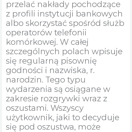
przelać nakłady pochodzące
z profili instytucji bankowych
albo skorzystać spośród służb
operatorów telefonii
komórkowej. W całej
szczególnych polach wpisuje
się regularną pisownię
godności i nazwiska, r.
narodzin. Tego typu
wydarzenia są osiągane w
zakresie rozgrywki wraz z
oszustami. Wszyscy
użytkownik, jaki to decyduje
się pod oszustwa, może