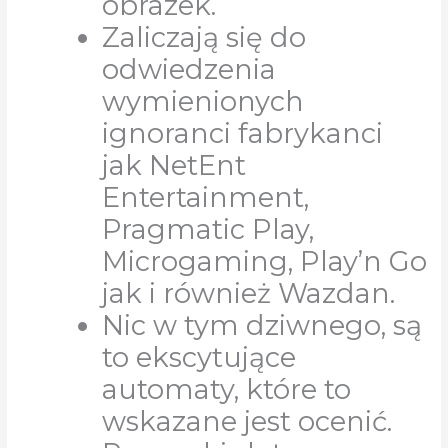
obrazek.
Zaliczają się do
odwiedzenia
wymienionych
ignoranci fabrykanci
jak NetEnt
Entertainment,
Pragmatic Play,
Microgaming, Play’n Go
jak i również Wazdan.
Nic w tym dziwnego, są
to ekscytujące
automaty, które to
wskazane jest ocenić.