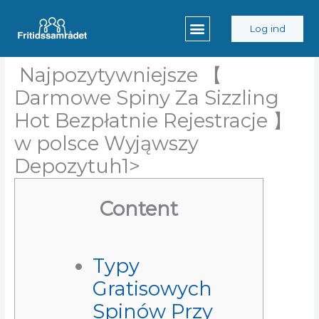
Gå
til
Log ind
indholdet
️️️️ Najpozytywniejsze 【
Darmowe Spiny Za Sizzling
Hot Bezpłatnie Rejestracje 】
w polsce Wyjąwszy
Depozytuh1>
Content
Typy
Gratisowych
Spinów Przy