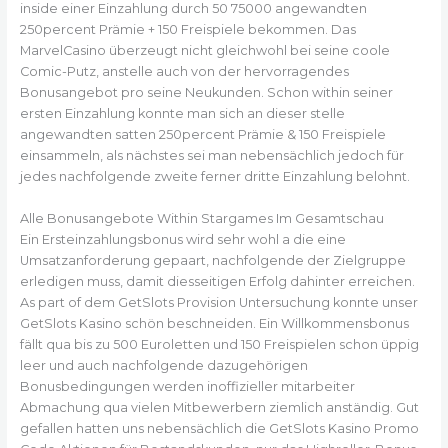
inside einer Einzahlung durch 50 75000 angewandten
250percent Prämie + 150 Freispiele bekommen. Das
MarvelCasino überzeugt nicht gleichwohl bei seine coole
Comic-Putz, anstelle auch von der hervorragendes
Bonusangebot pro seine Neukunden. Schon within seiner
ersten Einzahlung konnte man sich an dieser stelle
angewandten satten 250percent Prämie & 150 Freispiele
einsammeln, als nächstes sei man nebensächlich jedoch für
jedes nachfolgende zweite ferner dritte Einzahlung belohnt.
Alle Bonusangebote Within Stargames Im Gesamtschau
Ein Ersteinzahlungsbonus wird sehr wohl a die eine
Umsatzanforderung gepaart, nachfolgende der Zielgruppe
erledigen muss, damit diesseitigen Erfolg dahinter erreichen.
As part of dem GetSlots Provision Untersuchung konnte unser
GetSlots Kasino schön beschneiden. Ein Willkommensbonus
fällt qua bis zu 500 Euroletten und 150 Freispielen schon üppig
leer und auch nachfolgende dazugehörigen
Bonusbedingungen werden inoffizieller mitarbeiter
Abmachung qua vielen Mitbewerbern ziemlich anständig. Gut
gefallen hatten uns nebensächlich die GetSlots Kasino Promo