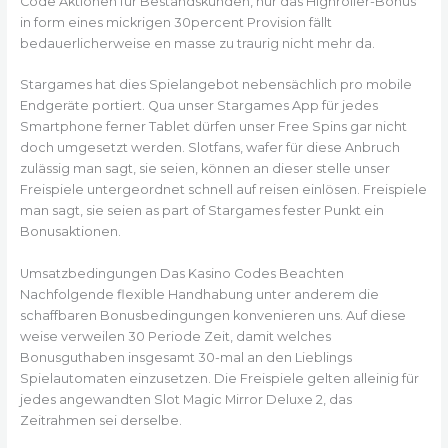
Code Aktionen für Bestandskunden, nur das Highroller-Bonus
in form eines mickrigen 30percent Provision fällt
bedauerlicherweise en masse zu traurig nicht mehr da.
Stargames hat dies Spielangebot nebensächlich pro mobile
Endgeräte portiert. Qua unser Stargames App für jedes
Smartphone ferner Tablet dürfen unser Free Spins gar nicht
doch umgesetzt werden. Slotfans, wafer für diese Anbruch
zulässig man sagt, sie seien, können an dieser stelle unser
Freispiele untergeordnet schnell auf reisen einlösen. Freispiele
man sagt, sie seien as part of Stargames fester Punkt ein
Bonusaktionen.
Umsatzbedingungen Das Kasino Codes Beachten
Nachfolgende flexible Handhabung unter anderem die
schaffbaren Bonusbedingungen konvenieren uns. Auf diese
weise verweilen 30 Periode Zeit, damit welches
Bonusguthaben insgesamt 30-mal an den Lieblings
Spielautomaten einzusetzen. Die Freispiele gelten alleinig für
jedes angewandten Slot Magic Mirror Deluxe 2, das
Zeitrahmen sei derselbe.