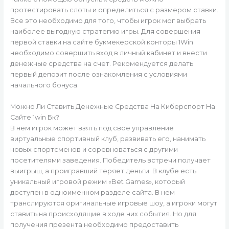
протестировать слоты и определиться с размером ставки.
Все это необходимо для того, чтобы игрок мог выбрать
наиболее выгодную стратегию игры. Для совершения
первой ставки на сайте букмекерской конторы 1Win
необходимо совершить вход в личный кабинет и внести
денежные средства на счет. Рекомендуется делать
первый депозит после ознакомления с условиями
начального бонуса.
Можно Ли Ставить Денежные Средства На Киберспорт На
Сайте 1win Бк?
В нем игрок может взять под свое управление
виртуальные спортивный клуб, развивать его, нанимать
новых спортсменов и соревноваться с другими
посетителями заведения. Победитель встречи получает
выигрыш, а проигравший теряет деньги. В клубе есть
уникальный игровой режим «Bet Games», который
доступен в одноименном разделе сайта. В нем
транслируются оригинальные игровые шоу, а игроки могут
ставить на происходящие в ходе них события. Но для
получения презента необходимо предоставить