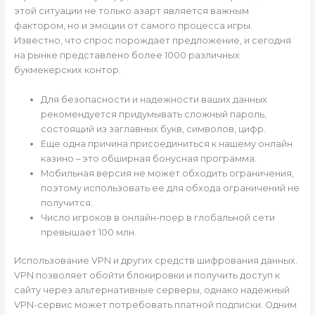
этой ситуации не только азарт является важным
фактором, но и эмоции от самого процесса игры.
Известно, что спрос порождает предложение, и сегодня
на рынке представлено более 1000 различных
букмекерских контор.
Для безопасности и надежности ваших данных
рекомендуется придумывать сложный пароль,
состоящий из заглавных букв, символов, цифр.
Еще одна причина присоединиться к нашему онлайн
казино – это обширная бонусная программа.
Мобильная версия не может обходить ограничения,
поэтому использовать ее для обхода ограничений не
получится.
Число игроков в онлайн-поер в глобальной сети
превышает 100 млн.
Использование VPN и других средств шифрования данных.
VPN позволяет обойти блокировки и получить доступ к
сайту через альтернативные серверы, однако надежный
VPN-сервис может потребовать платной подписки. Одним