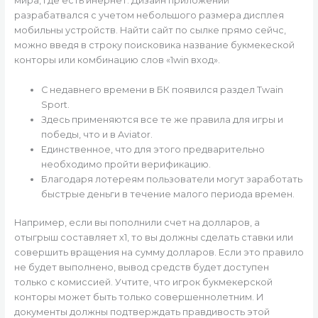
мира, где есть инернет. Дизайн приложений
разрабатвался с учетом небольшого размера дисплея
мобильны устройств. Найти сайт по сылке прямо сейчс,
можно введя в строку поисковика название букмекеской
конторы или комбинацию слов «1win вход».
С недавнего времени в БК появился раздел Twain
Sport.
Здесь применяются все те же правила для игры и
победы, что и в Aviator.
Единственное, что для этого предварительно
необходимо пройти верификацию.
Благодаря лотереям пользователи могут заработать
быстрые деньги в течение малого периода времен.
Например, если вы пополнили счет на долларов, а
отыгрыш составляет х1, то вы должны сделать ставки или
совершить вращения на сумму долларов. Если это правило
не будет выполнено, вывод средств будет доступен
только с комиссией. Учтите, что игрок букмекерской
конторы может быть только совершеннолетним. И
документы должны подтверждать правдивость этой