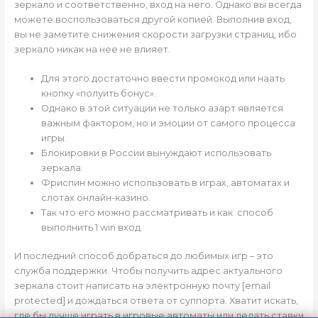
зеркало и соответственно, вход на него. Однако вы всегда
можете воспользоваться другой копией. Выполнив вход,
вы не заметите снижения скорости загрузки страниц, ибо
зеркало никак на нее не влияет.
Для этого достаточно ввести промокод или наать
кнопку «полуить бонус».
Однако в этой ситуации не только азарт является
важным фактором, но и эмоции от самого процесса
игры.
Блокировки в России вынуждают использовать
зеркала.
Фриспин можно использовать в играх, автоматах и
слотах онлайн-казино.
Так что его можно рассматривать и как способ
выполнить 1 win вход.
И последний способ добраться до любимых игр – это
служба поддержки. Чтобы получить адрес актуального
зеркала стоит написать на электронную почту [email
protected] и дождаться ответа от суппорта. Хватит искать,
где бы лучше играть в игровые автоматы иди делать ставки