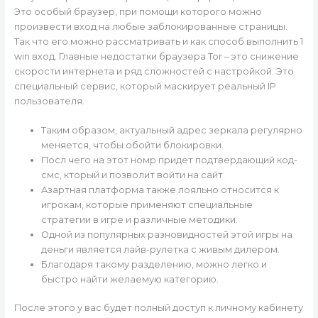
Это особый браузер, при помощи которого можно
произвести вход на любые заблокированные страницы.
Так что его можно рассматривать и как способ выполнить 1
win вход. Главные недостатки браузера Tor – это снижение
скорости интернета и ряд сложностей с настройкой. Это
специальный сервис, который маскирует реальный IP
пользователя.
Таким образом, актуальный адрес зеркала регулярно
меняется, чтобы обойти блокировки.
Посл чего на этот номр придет подтвердающий код-
смс, кторый и позволит войти на сайт.
Азартная платформа также лояльно относится к
игрокам, которые применяют специальные
стратегии в игре и различные методики.
Одной из популярных разновидностей этой игры на
деньги является лайв-рулетка с живым дилером.
Благодаря такому разделению, можно легко и
быстро найти желаемую категорию.
После этого у вас будет полный доступ к личному кабинету