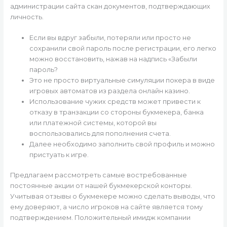
администрации сайта скан документов, подтверждающих
личность.
Если вы вдруг забыли, потеряли или просто не
сохранили свой пароль после регистрации, его легко
можно восстановить, нажав на надпись «Забыли
пароль?
Это не просто виртуальные симуляции покера в виде
игровых автоматов из раздела онлайн казино.
Использование чужих средств может привести к
отказу в транзакции со стороны букмекера, банка
или платежной системы, которой вы
воспользовались для пополнения счета.
Далее необходимо заполнить свой профиль и можно
пристуать к игре.
Предлагаем рассмотреть самые востребованные
постоянные акции от нашей букмекерской конторы.
Учитывая отзывы о букмекере можно сделать выводы, что
ему доверяют, а число игроков на сайте является тому
подтверждением. Положительный имидж компании