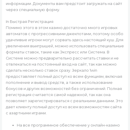
информации. Документы вам предстоит загружать на сайт
через специальную форму.
In Быстрая Регистрация
Помимо этого в этом казино достаточно много игровых
автоматов с прогрессивными джекпотами, поэтому особо
удачливые игроки могут сорвать здесь настоящий куш. Для
увеличения выигрышей, можно использовать специальные
форматы ставок, такие как Экспресс или Система. В
Системе можно предварительно рассчитать ставки и не
отвлекаться на постоянный вход на сайт, так как можно
сделать несколько ставок сразу. Зеркало 1win
предоставляет полный доступ ко всем функциям, включая
пополнение и вывод средств, а также использование
бонусов и других возможностей без ограничений. Полная
регистрация считается самой надежной, так как она
позволяет зарегистрироваться с реальными данными. Это
дает клиенту полный доступ ко всем возможностям сайта
с азартными играми.
На все программное обеспечение у онлайн-казино