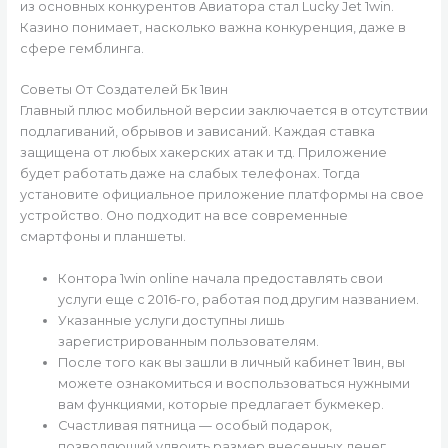
из основных конкурентов Авиатора стал Lucky Jet 1win.
Казино понимает, насколько важна конкуренция, даже в
сфере гемблинга.
Советы От Создателей Бк 1вин
Главный плюс мобильной версии заключается в отсутствии
подлагиваний, обрывов и зависаний. Каждая ставка
защищена от любых хакерских атак и тд. Приложение
будет работать даже на слабых телефонах. Тогда
установите официальное приложение платформы на свое
устройство. Оно подходит на все современные
смартфоны и планшеты.
Контора 1win online начала предоставлять свои
услуги еще с 2016-го, работая под другим названием.
Указанные услуги доступны лишь
зарегистрированным пользователям.
После того как вы зашли в личный кабинет 1вин, вы
можете ознакомиться и воспользоваться нужными
вам функциями, которые предлагает букмекер.
Счастливая пятница — особый подарок,
позволяющий удвоить размер внесенных денег.