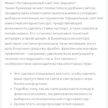
Имеет Ли Официальный Сайт 1win Зеркало?
Также букмекер может похвастаться удобным сайтом,
продвинутыми клиентскими приложениями и солидным
выбором платежных инструментов. Официальный сайт 1win
известный интернет ресурс, предотавляющий
возможность сделать ставки на спорт, а таже сыграть в
онлайн казино. Его отличает интуитивно-понятный
интерфес и яркий дизайн. В букмекерской конторе
действует система промокодов. За их активацию могут
дать бонусные средства, фрибет, фриспин или игровые
привилегии — например, удвоение всех выигрышей в
течение последующего часа. Это связано с
особенностями законодательства некоторых стран.
Это сделано специально для того, чтобы сделать
ваше присутствие на сайте и сам процесс игры
более комфортным.
Подобно тому, как вы сами разрезаете колоду в
физическом казино, мы даем вам возможность
выбирать «пользовательский стартовый код».
Кроме этого, когда проходит в 1win казино