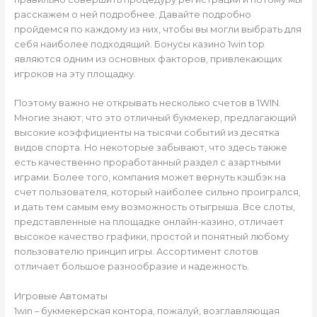
расскажем о ней подробнее. Давайте подробно
пройдемся по каждому из них, чтобы вы могли выбрать для
себя наиболее подходящий. Бонусы казино 1win top
являются одним из основных факторов, привлекающих
игроков на эту площадку.
Поэтому важно не открывать несколько счетов в 1WIN.
Многие знают, что это отличный букмекер, предлагающий
высокие коэффициенты на тысячи событий из десятка
видов спорта. Но некоторые забывают, что здесь также
есть качественно проработанный раздел с азартными
играми. Более того, компания может вернуть кэшбэк на
счет пользователя, который наиболее сильно проигрался,
и дать тем самым ему возможность отыгрыша. Все слоты,
представленные на площадке онлайн-казино, отличает
высокое качество графики, простой и понятный любому
пользователю принцип игры. Ассортимент слотов
отличает большое разнообразие и надежность.
Игровые Автоматы
1win – букмекерская контора, пожалуй, возглавляющая