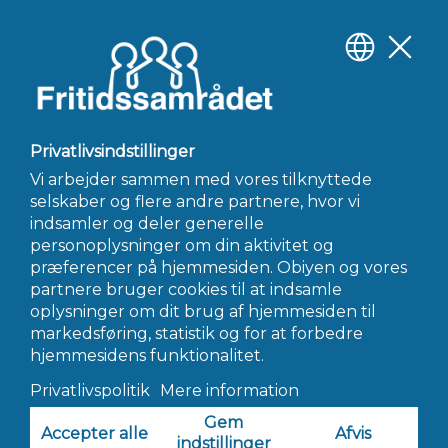
на спорт. Лучшего места чем 1win официальный сайт вам
просто не найти. 1win — букмекерская контора,
ориентированная на русскоговорящую аудиторию. Кроме
спортивных пари на официальном ресурсе площадки есть
казино со слотами, live-крупье и уникальными играми.
←
Forrige Indlæg
Næste Indlæg
→
INFO@FRITIDSSAMRÅDET.DK
© 2022 Fritidssamrådet - Alle Rettigheder Forbeholdes
Hjemmeside af AWORK Webbureau