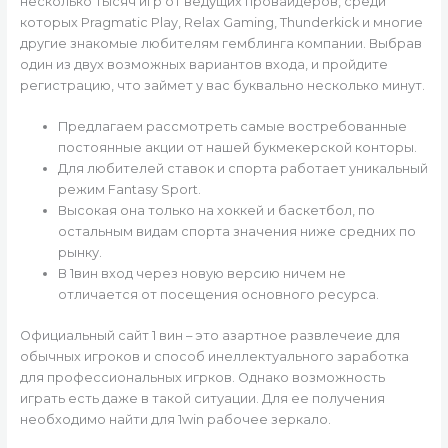
несколько тысяч игр от ведущих провайдеров, среди
которых Pragmatic Play, Relax Gaming, Thunderkick и многие
другие знакомые любителям гемблинга компании. Выбрав
один из двух возможных вариантов входа, и пройдите
регистрацию, что займет у вас буквально несколько минут.
Предлагаем рассмотреть самые востребованные
постоянные акции от нашей букмекерской конторы.
Для любителей ставок и спорта работает уникальный
режим Fantasy Sport.
Высокая она только на хоккей и баскетбол, по
остальным видам спорта значения ниже средних по
рынку.
В 1вин вход через новую версию ничем не
отличается от посещения основного ресурса.
Официальный сайт 1 вин – это азартное развлечеие для
обычных игроков и способ инеллектуального заработка
для профессиональных игрков. Однако возможность
играть есть даже в такой ситуации. Для ее получения
необходимо найти для 1win рабочее зеркало.