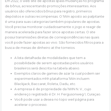
Em 2022, o web site de apostas spass mudanças no programa
de bônus, acrescentando promoções interessantes. Aos
usuários são oferecidos bônus para registro, primeiros
depósitos e outras recompensas. O 1Win aposto ao palpitante
é uma para suas categorias também populares de apostas.
Você precisa monitorar cuidadosamente o jogo e reagir de
manera acelerada para fazer since apostas certas. O site
possui transmissões diretas de correspondências nas quais
você pode fazer apostas ao vivo. São fornecidos filtros para a
busca de mesas de dinheiro at the torneios.
A lista detalhada de modalidades que tem a
possibilidade de serem apostadas pelos usuários
brasileiros será descrita na tabela abaixo.
Exemplos claros de games de azar la cual podem ser
experimentados mhh plataforma 1Win incluem
Blackjack, Baccarat, Roleta, Dadu, etc.
A empresa é de propriedade da 1WIN N. V., cujo
endereço registrado é Dr. H. Fergusonweg 1, Curaçao.
Você pode usar a desea no topo weil página para
acelerar o processo.