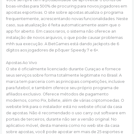
boas-vindas para 500% de procuring para novos jogadores em
apostas esportivas. O site sobre apostas atualiza o programa
frequentemente, acrescentando novas funcionalidades. Neste
caso, sua atualização é feita automaticamente assim que o
app for aberto. Em casos raros, o sistema não oferece an
instalação de novos arquivos, o que pode causar problemas
mhh sua execução. A BetGames está dando jackpots de 6
dígitos aos jogadores de pôquer Speedy 7 e 6+.
Apostas Ao Vivo
O site é oficialmente licenciado durante Curaçao e fornece
seus serviços sobre forma totalmente legitimate no Brasil. A
marca tem parceria com as principais competições, inclusive
para futebol, e também oferece seu próprio programa de
afiliados exclusivo. Oferece métodos de pagamento
modernos, como Pix, billete, além de várias criptomoedas. O
website link para o instalador está no website oficial da casa
de apostas. Não é recomendado o uso carry out software em
portais de terceiros, durante não ser a versão original. No
aplicativo móvel, desta maneira como no web site da casa
sobre apostas, você pode apostar em mais de 25 esportes e