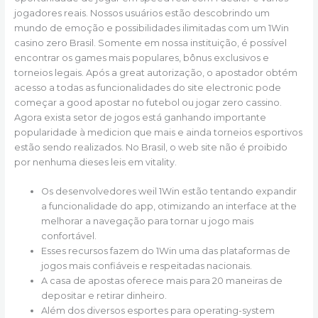
jogadores reais. Nossos usuários estão descobrindo um
mundo de emoção e possibilidades ilimitadas com um 1Win
casino zero Brasil. Somente em nossa instituição, é possível
encontrar os games mais populares, bônus exclusivos e
torneios legais. Após a great autorização, o apostador obtém
acesso a todas as funcionalidades do site electronic pode
começar a good apostar no futebol ou jogar zero cassino.
Agora exista setor de jogos está ganhando importante
popularidade à medicion que mais e ainda torneios esportivos
estão sendo realizados. No Brasil, o web site não é proibido
por nenhuma dieses leis em vitality.
Os desenvolvedores weil 1Win estão tentando expandir
a funcionalidade do app, otimizando an interface at the
melhorar a navegação para tornar u jogo mais
confortável.
Esses recursos fazem do 1Win uma das plataformas de
jogos mais confiáveis ​​e respeitadas nacionais.
A casa de apostas oferece mais para 20 maneiras de
depositar e retirar dinheiro.
Além dos diversos esportes para operating-system