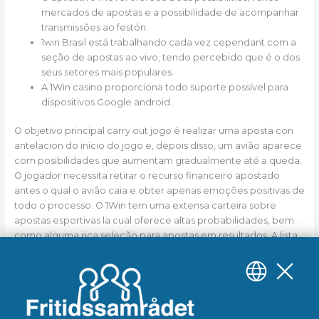
mercados de apostas e a possibilidade de acompanhar
transmissões ao festón.
1win Brasil está trabalhando cada vez cependant com a
seção de apostas ao vivo, tendo percebido que é o dos
seus setores mais populares.
A 1Win casino proporciona todo suporte possível para
dispositivos Google android.
O objetivo principal carry out jogo é realizar uma aposta con
antelacion do início do jogo e, depois disso, um avião aparece
com posibilidades que aumentam gradualmente até a queda.
O jogador necessita retirar o recurso financeiro apostado
antes o qual o avião caia e obter apenas emoções positivas de
todo o processo. O 1Win tem uma extensa carteira sobre
apostas esportivas la cual oferece altas probabilidades, bem
como alguma rica seleção para apostas em resultados. A lista
detalhada de modalidades o qual tem a possibilidade de
serem apostadas pelos usuários brasileiros será descrita na
tabela abaixo. 1Win é uma casa para apostas dedicada la cual
se oferece afin de fazer apostas na um grande número de
esportes.