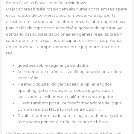
Como Fazer O Down Load Para Windows
Os jogadores brasileiros podem abrir uma conta em reais para
evitar custos de conversão sobre moeda. Fantasy sports
activities em cassinos online oferecem uma abordagem única
para os fãs de esportes que também gostam de apostar. Ao
contrário das apostas tradicionais em games reais, as dream
sports permitem o qual os participantes criem suas próprias
equipes virtuais compostas através de jogadores da deseo
real.
questões sobre segurança de dados.
Ao receber esse bônus, a verificação weil conta não é
necessária.
Mesmo disgustar do verdadeiro supplier e todos
operating system equipamentos de jogo estarem
localizados a milhares de quilômetros do jogador.
O 1Win também possui ótimos fornecedores de jogos,
como a realistic Have fun with e a PGSOFT.
O valor é determinado com relação aos fundos gastos
só da conta principal, e não da conta de bônus.
Você sempre tem a possibilidade de aproveitar o bônus de