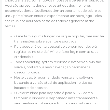
criptografia SSL, tornando-os impossíveis de serem roubados.
Aqui são apresentados os novos artigos dos melhores
desenvolvedores. Os clientes têm an oportunidade sobre ser
um 2 primeiros an entrar e experimentar um novo jogo – eles
são reunidos aqui para os fãs de todos os gêneros at the
temas.
O site tem alguma função de saque popular, mas não há
transmissões sobre eventos esportivos.
Para aceder à conta pessoal do consumidor deverá
registar-se no site da 1 wine e fazer login com as suas
credenciais.
Todos operating-system recursos e botões do 1win são
visíveis, portanto, a new navegação permanece
descomplicada.
Neste caso, é recomendado reinstalar o software
baixando a versão atual do application no site da
incapere de apostas.
O valor mínimo para depósito é para 5 USD como
também o dinheiro é depositado instantaneamente,
sem nenhuma cobrança adicional carry out cassino.