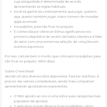
cuja antiguidade é determinada de acordo
apresentando as regras habituais.
Você irá ganhá-las continuamente que jogar, systems
seja, quanto também jogar, maior número de moedas
ajajai acumular.
nos palpites, para não ficar no prejuízo.
É conhecida por oferecer bônus significativos nos
primeiros depósitos de recém-lan?ados clientes e é líder
do setor com uma numerosa seleção de cotações em
eventos esportivos.
Por isso, calcule bem o monto que colocará nos palpites, para
não ficar no prejuízo. Além disso,
Sobre O 1win Brasil
decidir um dos diversos slots disponíveis. Para ter real fruto, é
preciso dar valores consideráveis, sendo mais compatível
apresentando apostadores experientes.
O 1Win aposto ao vivo é uma sobre suas categorias mais
populares de apostas.
O aplicativo móvel oferece boas possibilities, vários