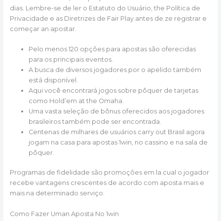
dias. Lembre-se de ler o Estatuto do Usuário, the Política de
Privacidade e as Diretrizes de Fair Play antes de ze registrar e
começar an apostar.
Pelo menos 120 opções para apostas são oferecidas
para os principais eventos.
A busca de diversos jogadores por o apelido também
está disponível.
Aqui você encontrará jogos sobre pôquer de tarjetas
como Hold’em at the Omaha.
Uma vasta seleção de bônus oferecidos aos jogadores
brasileiros também pode ser encontrada.
Centenas de milhares de usuários carry out Brasil agora
jogam na casa para apostas 1win, no cassino e na sala de
pôquer.
Programas de fidelidade são promoções em la cual o jogador
recebe vantagens crescentes de acordo com aposta mais e
mais na determinado serviço.
Como Fazer Uman Aposta No 1win