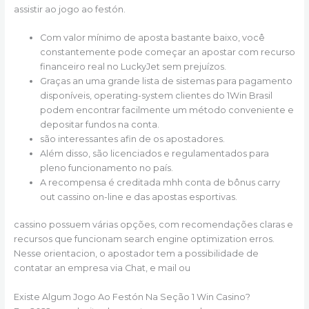
assistir ao jogo ao festón.
Com valor mínimo de aposta bastante baixo, você
constantemente pode começar an apostar com recurso
financeiro real no LuckyJet sem prejuízos.
Graças an uma grande lista de sistemas para pagamento
disponíveis, operating-system clientes do 1Win Brasil
podem encontrar facilmente um método conveniente e
depositar fundos na conta.
são interessantes afin de os apostadores.
Além disso, são licenciados e regulamentados para
pleno funcionamento no país.
A recompensa é creditada mhh conta de bônus carry
out cassino on-line e das apostas esportivas.
cassino possuem várias opções, com recomendações claras e
recursos que funcionam search engine optimization erros.
Nesse orientacion, o apostador tem a possibilidade de
contatar an empresa via Chat, e mail ou
Existe Algum Jogo Ao Festón Na Seção 1 Win Casino?