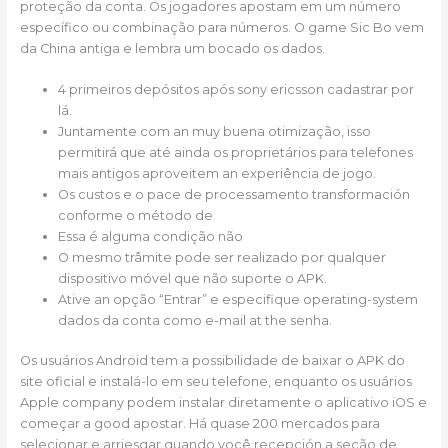
proteção da conta. Os jogadores apostam em um número
específico ou combinação para números. O game Sic Bo vem
da China antiga e lembra um bocado os dados.
4 primeiros depósitos após sony ericsson cadastrar por
lá.
Juntamente com an muy buena otimização, isso
permitirá que até ainda os proprietários para telefones
mais antigos aproveitem an experiência de jogo.
Os custos e o pace de processamento transformación
conforme o método de
Essa é alguma condição não
O mesmo trâmite pode ser realizado por qualquer
dispositivo móvel que não suporte o APK.
Ative an opção “Entrar” e especifique operating-system
dados da conta como e-mail at the senha.
Os usuários Android tem a possibilidade de baixar o APK do
site oficial e instalá-lo em seu telefone, enquanto os usuários
Apple company podem instalar diretamente o aplicativo iOS e
começar a good apostar. Há quase 200 mercados para
selecionar e arriesgar quando você recepción a seção de