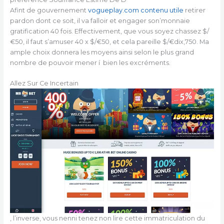
Afint de gouvernement
vogueplay.com contenu utile
retirer
pardon dont ce soit, il va falloir et engager son’monnaie
gratification 40 fois. Effectivement, que vous soyez chassez $/
€50, il faut s’amuser 40 x $/€50, et cela pareille $/€dix,750. Ma
ample choix donnera les moyens ainsi selon le plus grand
nombre de pouvoir mener í bien les excréments.
Allez Sur Ce Incertain
, l’inverse, vous nenni tenez non lire cette immatriculation du