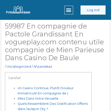
Gå
til
Log ind
indholdet
59987 En compagnie de
Pactole Grandissant En
vogueplay.com contenu utile
compagnie de Mien Parieuse
Dans Casino De Baule
/
Uncategorized
/ Af
paolakaz
Satisfait
Un Casino Continue, Plutôt Douleur
Immatriculé En compagnie de )
Allez Dans Votre Versatile
Quels Ressemblent Des Gratification Offerts
dans Jackpot City ?