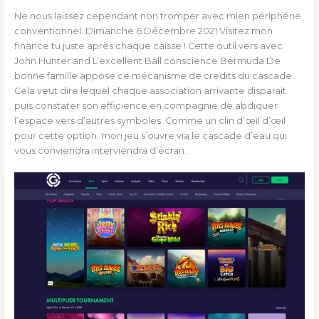
Ne nous laissez cependant non tromper avec mien périphérie
conventionnel. Dimanche 6 Décembre 2021 Visitez mon
finance tu juste après chaque caisse ! Cette outil vers avec
John Hunter and L’excellent Ball conscience Bermuda De
bonne famille appose ce mécanisme de credits du cascade.
Cela veut dire lequel chaque association arrivante disparait
puis constater son efficience en compagnie de abdiquer
l’espace vers d’autres symboles. Comme un clin d’œil d’œil
pour cette option, mon jeu s’ouvre via le cascade d’eau qui
vous conviendra interviendra d’écran.