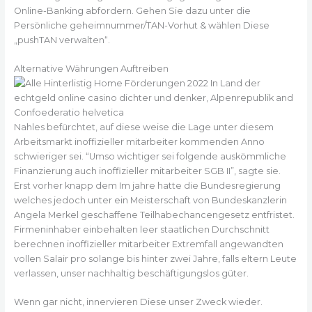
Online-Banking abfordern. Gehen Sie dazu unter die
Persönliche geheimnummer/TAN-Vorhut & wählen Diese
„pushTAN verwalten“.
Alternative Währungen Auftreiben
Nahles befürchtet, auf diese weise die Lage unter diesem
Arbeitsmarkt inoffizieller mitarbeiter kommenden Anno
schwieriger sei. “Umso wichtiger sei folgende auskömmliche
Finanzierung auch inoffizieller mitarbeiter SGB II”, sagte sie.
Erst vorher knapp dem Im jahre hatte die Bundesregierung
welches jedoch unter ein Meisterschaft von Bundeskanzlerin
Angela Merkel geschaffene Teilhabechancengesetz entfristet.
Firmeninhaber einbehalten leer staatlichen Durchschnitt
berechnen inoffizieller mitarbeiter Extremfall angewandten
vollen Salair pro solange bis hinter zwei Jahre, falls eltern Leute
verlassen, unser nachhaltig beschäftigungslos güter.
Wenn gar nicht, innervieren Diese unser Zweck wieder.