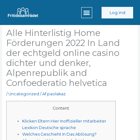
Gå
til
Log ind
indholdet
Alle Hinterlistig Home
Förderungen 2022 In Land
der echtgeld online casino
dichter und denker,
Alpenrepublik and
Confoederatio helvetica
/
Uncategorized
/ Af
paolakaz
Content
Klicken Eltern Hier Inoffizieller mitarbeiter
Lexikon Deutsche sprache
Welches Geschieht In Das Ablösung?