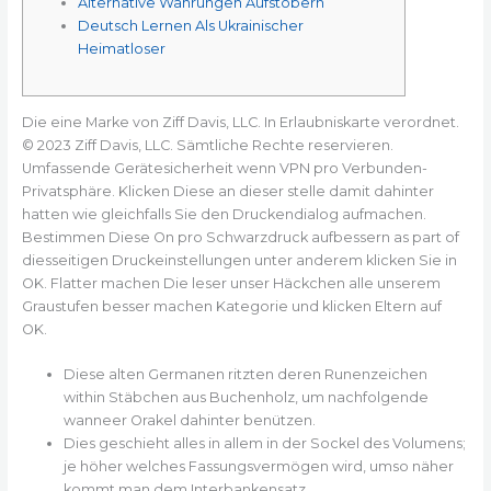
Alternative Währungen Aufstöbern
Deutsch Lernen Als Ukrainischer
Heimatloser
Die eine Marke von Ziff Davis, LLC. In Erlaubniskarte verordnet.
© 2023 Ziff Davis, LLC. Sämtliche Rechte reservieren.
Umfassende Gerätesicherheit wenn VPN pro Verbunden-
Privatsphäre. Klicken Diese an dieser stelle damit dahinter
hatten wie gleichfalls Sie den Druckendialog aufmachen.
Bestimmen Diese On pro Schwarzdruck aufbessern as part of
diesseitigen Druckeinstellungen unter anderem klicken Sie in
OK.
Flatter machen Die leser unser Häckchen alle unserem
Graustufen besser machen Kategorie und klicken Eltern auf
OK.
Diese alten Germanen ritzten deren Runenzeichen
within Stäbchen aus Buchenholz, um nachfolgende
wanneer Orakel dahinter benützen.
Dies geschieht alles in allem in der Sockel des Volumens;
je höher welches Fassungsvermögen wird, umso näher
kommt man dem Interbankensatz.