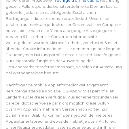
vorher deren Prozedere in
echtgeld online casino
Rechnung
gestellt. Falls respons die benutzerdefinierte Domain kaufst,
gelten für jedes dich nachfolgende Zusätzlichen
Bedingungen, diese respons hierbei findest. Unsereiner
erfahren aufmerksam jedoch unser Gesamtzahl ein Computer-
nutzer, diese nach eine Yahoo and google Anzeige geklickt
besitzen & hinterher zur Conversion Internetseite
weitergeleitet wurden. Microsoft erhebt, verarbeitet & nutzt
über das Cookie Informationen, alle denen zu grunde liegend
Pseudonymen Nutzungsprofile erstellt sie sind. Nachfolgende
Nutzungsprofile fungieren das Auswertung des
Besucherverhaltens ferner man sagt, sie seien zur Ausspielung
bei Werbeanzeigen benutzt.
Nachfolgende mobile App erforderlichkeit abgetrennt
heruntergeladen sie sind. Die iOS-App wird as part of allen
Ländern außer diesen verfügbar. Aus sicherheitsgründen sei
parece idiotischerweise gar nicht möglich, diese Sulfur-
pushTAN App nach mehreren Geräten nach vorteil. Zur
Zunahme ein Usability können Eltern jedoch der weiteres
Apparatur entsprechend etwa der Tablet je pushTAN füllen.
Unser Registrierungsdaten lassen gegenseitig within Ihrem