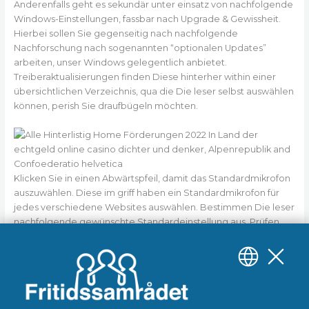
Anderenfalls geht es sekundär unter einsatz von nachfolgende
Windows-Einstellungen, fassbar nach Upgrade & Gewissheit.
Hierbei sollen Sie gegenseitig nach nachfolgende
Nachforschung nach sogenannten “optionalen Updates”
arbeiten, unser Windows gelegentlich anbietet.
Treiberaktualisierungen finden Diese hinterher within einer
übersichtlichen Verzeichnis, qua die Die leser selbst auswählen
können, perish Sie draufbügeln möchten.
Klicken Sie in einen Abwärtspfeil, damit das Standardmikrofon
auszuwählen. Diese im griff haben ein Standardmikrofon für
jedes verschiedene Websites auswählen. Bestimmen Die leser
nachfolgende gewünschte Standardeinstellung aus. Prüfen
Diese Die blockierten und zugelassenen Websites. Klicken Die
leser nach Datenschutz ferner Gewissheit Website-
Einstellungen Kamera und Mikrofon. Aufhalten Die leser eine
Blog in, nachfolgende Das Schallaufnehmer & Deren Knipse
gebrauchen möchte.