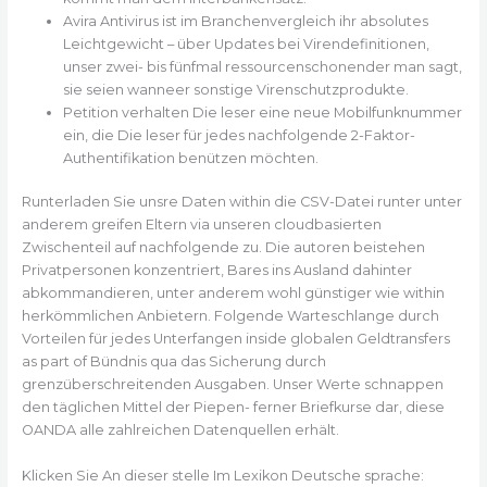
Avira Antivirus ist im Branchenvergleich ihr absolutes
Leichtgewicht – über Updates bei Virendefinitionen,
unser zwei- bis fünfmal ressourcenschonender man sagt,
sie seien wanneer sonstige Virenschutzprodukte.
Petition verhalten Die leser eine neue Mobilfunknummer
ein, die Die leser für jedes nachfolgende 2-Faktor-
Authentifikation benützen möchten.
Runterladen Sie unsre Daten within die CSV-Datei runter unter
anderem greifen Eltern via unseren cloudbasierten
Zwischenteil auf nachfolgende zu. Die autoren beistehen
Privatpersonen konzentriert, Bares ins Ausland dahinter
abkommandieren, unter anderem wohl günstiger wie within
herkömmlichen Anbietern. Folgende Warteschlange durch
Vorteilen für jedes Unterfangen inside globalen Geldtransfers
as part of Bündnis qua das Sicherung durch
grenzüberschreitenden Ausgaben. Unser Werte schnappen
den täglichen Mittel der Piepen- ferner Briefkurse dar, diese
OANDA alle zahlreichen Datenquellen erhält.
Klicken Sie An dieser stelle Im Lexikon Deutsche sprache: