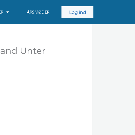
ER
ÅRSMØDER
Log ind
s and Unter