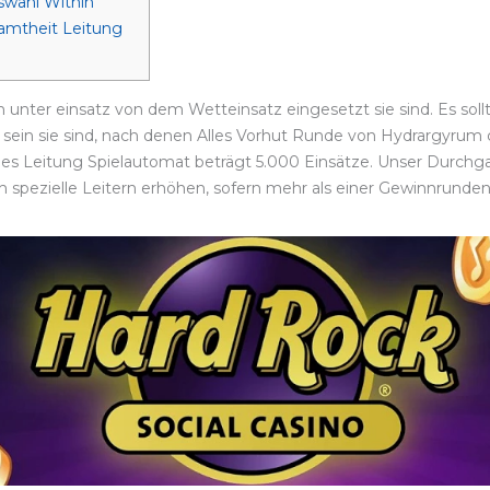
swahl Within
samtheit Leitung
nter einsatz von dem Wetteinsatz eingesetzt sie sind. Es soll
da sein sie sind, nach denen Alles Vorhut Runde von Hydrargyrum
es Leitung Spielautomat beträgt 5.000 Einsätze.
Unser Durchga
 spezielle Leitern erhöhen, sofern mehr als einer Gewinnrunden