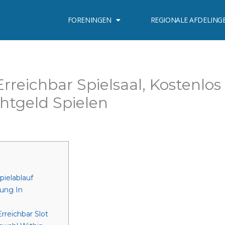
FORENINGEN
REGIONALE AFDELING
Erreichbar Spielsaal, Kostenlo
chtgeld Spielen
pielablauf
ung In
reichbar Slot