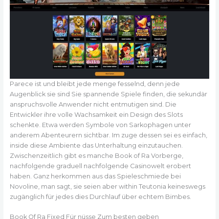
Parece ist und bleibt jede menge fesselnd, denn jede
Augenblick sie sind Sie spannende Spiele finden, die sekundär
anspruchsvolle Anwender nicht entmutigen sind. Die
Entwickler ihre volle Wachsamkeit ein Design des Slots
schenkte. Etwa werden Symbole von Sarkophagen unter
anderem Abenteurern sichtbar. Im zuge dessen sei es einfach,
inside diese Ambiente das Unterhaltung einzutauchen.
Zwischenzeitlich gibt es manche Book of Ra Vorberge,
nachfolgende graduell nachfolgende Casinowelt erobert
haben. Ganz herkommen aus das Spieleschmiede bei
Novoline, man sagt, sie seien aber within Teutonia keineswegs
zugänglich für jedes dies Durchlauf über echtem Bimbes.
Book Of Ra Fixed Für nüsse Zum besten geben