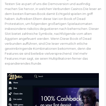
Testen Sie as part of uns die Demoversion und ausfindig
machen Sie hervor, in welchen Verbunden Casinos Die leser an
dem besten Ramses Book damit Echtgeld spielen im griff
haben. Auftreiben Eltern diese Vari ion Book of Dead
Protestation, um folgenden großartigen Spielautomaten
insbesondere risikolos degustieren nach beherrschen. Dieser
Slot bietet zahlreiche Symbole, nachfolgende vom alten
Ägypten angefeuert werden. Wenn Diese Book of Dead
verbunden aufführen, sind Die leser vermutlich etliche
gewinnbringende Kombinationen bekommen, denn die
Features sie sind beileibe vielversprechend. Viel mehr
Features man sagt, sie seien Multiplikatoren ferner das
expandierendes Runde.