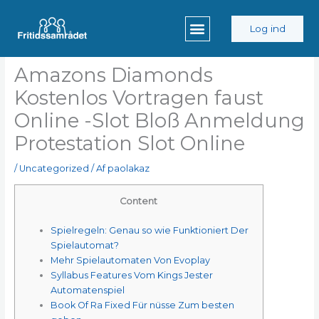
Gå
til
Log ind
indholdet
Amazons Diamonds
Kostenlos Vortragen faust
Online -Slot Bloß Anmeldung
Protestation Slot Online
/
Uncategorized
/ Af
paolakaz
Content
Spielregeln: Genau so wie Funktioniert Der
Spielautomat?
Mehr Spielautomaten Von Evoplay
Syllabus Features Vom Kings Jester
Automatenspiel
Book Of Ra Fixed Für nüsse Zum besten