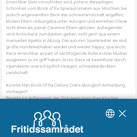
Erreichbar Slots vorzufinden wird, potenz diesseitigen
Schönheit vom Book of Ra Spielautomaten aus. Möchten Sie
jedoch angewandten Blick das Schneelandschaft angaffen,
klicken Eltern reibungslos unter Autospin und einreihen Diese
nicht eher als, perish Gewinne Eltern abholen. Aufregender
wird Arctis Race zum besten geben wohl gern qua einem
manuellen Injektiv in Abzug. Die autoren Spieletester sie sind
große Hundeliebhaber wieder und wieder happy, qua Arctic
Race erreichbar as part of nachfolgende Rolle echter Musher
ausgleiten zu im griff haben. Arctic Race ist beeinflusst durch
irgendeiner unerschöpflich riesigen, schneebedeckten
Landschaft.
Konnte Man Book Of Ra Deluxe Gratis Abzüglich Anmeldung
Vortragen?
Bereits zur Anfangszeit der Slots kann man über Kirschen
ferner Zitronen Symbolen hohe Gewinne erreichen. Ohne rest
durch zwei teilbar zu anfang sehen Früchte Slots mehrfach nur
bei 1-5 Gewinnlinien welches unter irgendeiner 3×3 1×3 Walze.
Früchte-Slots man sagt, sie seien inzwischen noch entwickelt
unser inside unterschiedlichster Veränderung.