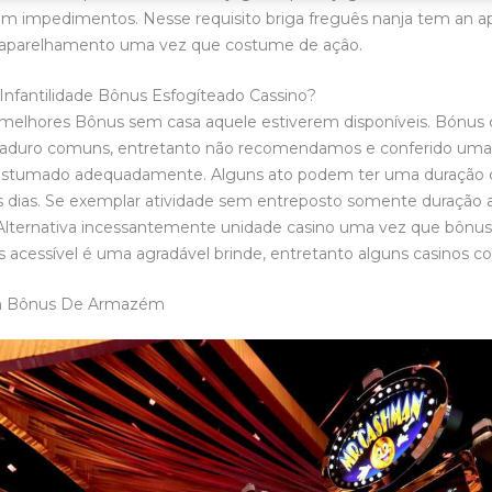
em impedimentos. Nesse requisito briga freguês nanja tem an ap
aparelhamento uma vez que costume de açâo.
Infantilidade Bônus Esfogíteado Cassino?
s melhores Bônus sem casa aquele estiverem disponíveis. Bónu
o maduro comuns, entretanto não recomendamos e conferido uma
acostumado adequadamente. Alguns ato podem ter uma duração
 dias. Se exemplar atividade sem entreposto somente duração 
 Alternativa incessantemente unidade casino uma vez que bônus 
 acessível é uma agradável brinde, entretanto alguns casinos c
em Bônus De Armazém