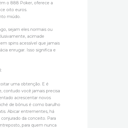
bém o 888 Poker, oferece a
ce oito euros.
nto miúdo.
go, sejam eles normais ou
xclusivamente, acimade
tem spins acessível que jamais
cia enrugar. Isso significa e
:
coitar uma obtenção. E é
e, contudo você jamais precisa
sentado acrescentar novos
cliché de bônus é como barulho
tis. Abicar entrementes, há
conjurado da conceito. Para
 entreposto, para quem nunca