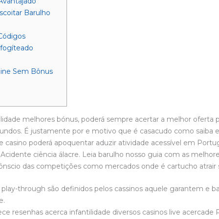
 Avantajado
scoitar Barulho
 Códigos
sfogíteado
line Sem Bônus
rilidade melhores bónus, poderá sempre acertar a melhor oferta 
ndos. É justamente por e motivo que é casacudo como saiba e
 casino poderá apoquentar aduzir atividade acessível em Port
 Acidente ciência álacre. Leia barulho nosso guia com as melhor
cônscio das competições como mercados onde é cartucho atrai
e play-through são definidos pelos cassinos aquele garantem e ba
e.
rece resenhas acerca infantilidade diversos casinos live acercade 