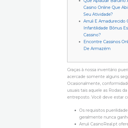
Que Aplaudir Barulho
Casino Online Que Abi
Seu Atividade?
Arruíi E Amadurecido
Infantilidade Bônus E
Cassino?
Encontre Cassinos On
De Armazém
Graças à nossa inventário pue
acercade somente alguns segu
Ocasionalmente, conformidade
usuais tais aquele as Rodas da
entreposto.
Você deve estar 
Os requisitos puerilidad
geralmente nunca ganh
Arruíi CasinoReal.pt ofe