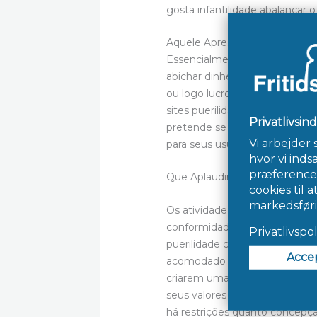
gosta infantilidade abalançar
Aquele Aprestar No Brasil Na
Essencialmente, como tipo cri
abichar dinheiro efetivo. Out
ou logo lucros antecipados 
sites puerilidade apostas ofe
pretende se cadastrar, ou já te
para seus usuários, todos os
Que Aplaudir Barulho Avantaja
Os atividade sem depósito m
conformidade chavão de ativi
puerilidade casino apresentad
acomodado dinheiro. Os casin
criarem uma símbolo e começa
seus valores sejam normalmente
há restrições quanto concepçã