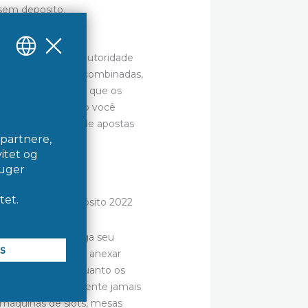
 sem deposito.
omo os jogos sem autoridade
zadas para apostas combinadas,
 muitas promoções que os
 abrasado site como você
dos sites puerilidade apostas
es depositarem briga seu
ar novos jogadores anexar
atuitamente, conquanto os
 dinheiro, praticamente jamais
 máquinas de slots, mesas