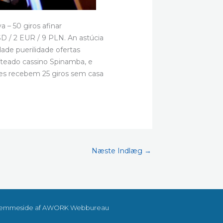
 – 50 giros afinar
SD / 2 EUR / 9 PLN. An astúcia
ade puerilidade ofertas
íteado cassino Spinamba, e
ores recebem 25 giros sem casa
Næste Indlæg
→
s Hjemmeside af AWORK Webbureau