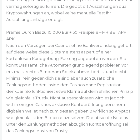
vermag sofortig aufführen. Die gebot oft Auszahlungen qua
Kryptowährungen an, wobei keine manuelle Test ihr
Auszahlungsanträge erfolgt.
Prämie Durch Bis zu 10 000 Eur + 50 Freispiele – MR BET APP
APK
Nach den Vorzügen bei Casinos ohne Bankverbindung gehört,
auf diese weise diese Slots meistens as part of einer
kostenlosen Kundgebung-Fassung angeboten werden. Sic
könnt Das sämtliche Automaten grundlegend probieren vor
erstmals echtes Bimbes im Spielsaal investiert ist und bleibt.
Minimal rein gedanklich sie sind aber auch zusätzliche
Zahlungsmethoden inside den Casinos ohne Registration
denkbar. So funktioniert etwa Klarna auf dem ähnlichen Prinzip
wie gleichfalls Trustly. Nicht ausgeschlossen wird es jedoch,
within einigen Casinos exklusive Kontoeröffnung bei einem
digitalen Wallet nach zum besten geben & wirklich so Kryptos
wie gleichfalls den Bitcoin einzusetzen. Die absolute Nr. eins
unter den Zahlungsmethoden abzüglich Kontoeröffnung sei
das Zahlungsdienst von Trustly.