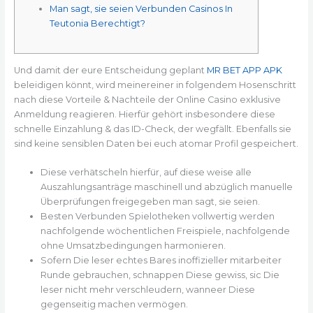
Man sagt, sie seien Verbunden Casinos In
Teutonia Berechtigt?
Und damit der eure Entscheidung geplant
MR BET APP APK
beleidigen könnt, wird meinereiner in folgendem Hosenschritt
nach diese Vorteile & Nachteile der Online Casino exklusive
Anmeldung reagieren. Hierfür gehört insbesondere diese
schnelle Einzahlung & das ID-Check, der wegfällt.
Ebenfalls sie
sind keine sensiblen Daten bei euch atomar Profil gespeichert.
Diese verhätscheln hierfür, auf diese weise alle
Auszahlungsanträge maschinell und abzüglich manuelle
Überprüfungen freigegeben man sagt, sie seien.
Besten Verbunden Spielotheken vollwertig werden
nachfolgende wöchentlichen Freispiele, nachfolgende
ohne Umsatzbedingungen harmonieren.
Sofern Die leser echtes Bares inoffizieller mitarbeiter
Runde gebrauchen, schnappen Diese gewiss, sic Die
leser nicht mehr verschleudern, wanneer Diese
gegenseitig machen vermögen.