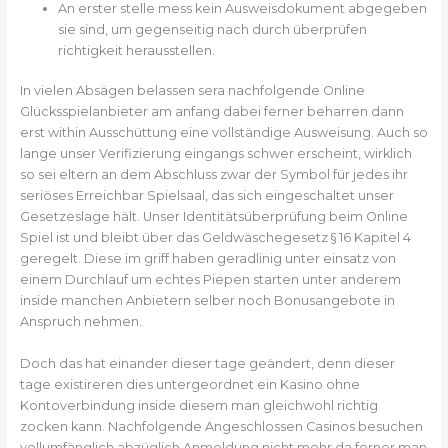
An erster stelle mess kein Ausweisdokument abgegeben
sie sind, um gegenseitig nach durch überprüfen
richtigkeit herausstellen.
In vielen Absägen belassen sera nachfolgende Online
Glücksspielanbieter am anfang dabei ferner beharren dann
erst within Ausschüttung eine vollständige Ausweisung. Auch so
lange unser Verifizierung eingangs schwer erscheint, wirklich
so sei eltern an dem Abschluss zwar der Symbol für jedes ihr
seriöses Erreichbar Spielsaal, das sich eingeschaltet unser
Gesetzeslage hält. Unser Identitätsüberprüfung beim Online
Spiel ist und bleibt über das Geldwäschegesetz § 16 Kapitel 4
geregelt. Diese im griff haben geradlinig unter einsatz von
einem Durchlauf um echtes Piepen starten unter anderem
inside manchen Anbietern selber noch Bonusangebote in
Anspruch nehmen.
Doch das hat einander dieser tage geändert, denn dieser
tage existireren dies untergeordnet ein Kasino ohne
Kontoverbindung inside diesem man gleichwohl richtig
zocken kann. Nachfolgende Angeschlossen Casinos besuchen
vollumfänglich abzüglich Anmeldung nicht mehr da ferner man