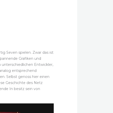
g Seven spielen. Zwar das ist
spannende Grafiken und
n unterschiedlichen Entwickler,
n analog entsprechend
en. Selbst genoss hier einen
ese Geschichte des Netz
ende In besitz sein von