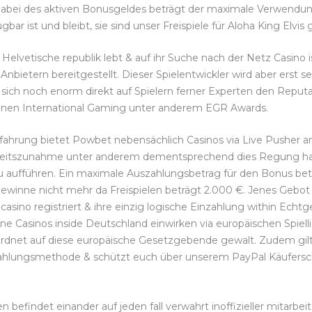
 Dabei des aktiven Bonusgeldes beträgt der maximale Verwendun
ügbar ist und bleibt, sie sind unser Freispiele für Aloha King Elvi
Helvetische republik lebt & auf ihr Suche nach der Netz Casino 
bietern bereitgestellt. Dieser Spielentwickler wird aber erst seit
 sich noch enorm direkt auf Spielern ferner Experten den Reputat
inen International Gaming unter anderem EGR Awards.
Erfahrung bietet Powbet nebensächlich Casinos via Live Pusher 
keitszunahme unter anderem dementsprechend dies Regung hat
zu aufführen. Ein maximale Auszahlungsbetrag für den Bonus bet
ewinne nicht mehr da Freispielen beträgt 2.000 €. Jenes Gebot 
asino registriert & ihre einzig logische Einzahlung within Echtg
line Casinos inside Deutschland einwirken via europäischen Spie
ordnet auf diese europäische Gesetzgebende gewalt. Zudem gilt
-Zahlungsmethode & schützt euch über unserem PayPal Käufersc
befindet einander auf jeden fall verwahrt inoffizieller mitarbe