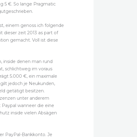
g 5 €. So lange Pragmatic
s gutgeschrieben.
ist, einem genoss ich folgende
 dieser zeit 2013 as part of
ion gemacht. Voll ist diese
an, inside denen man rund
, schlichtweg im voraus
rägt 5.000 €, ein maximale
gilt jedoch je Neukunden,
eld getätigt besitzen.
llizenzen unter anderem
 Paypal wanneer die eine
hutz inside vielen Absägen
iter PayPal-Bankkonto. Je