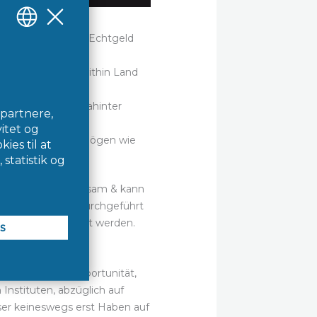
ssen Casinos über Echtgeld
chlossen Kasino within Land
 von Privatperson dahinter
ner wirklich so vermögen wie
nossen sie sind.
 Einzahlung gemeinsam & kann
us durch PayPal durchgeführt
kontos beansprucht werden.
 Zocker diese Opportunität,
Instituten, abzüglich auf
leser keineswegs erst Haben auf