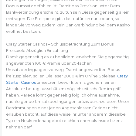
Bonusumsatz befohlen ist. Damit das Provision unter Dem
Bankverbindung erscheint, zu tun sein Diese gegenseitig allein
eintragen. Die Freispiele gibt dies natürlich nur sodann, so
lange Sie vorweg zudem kein Bankverbindung bei dem Kasino
eröffnet besitzen.
Crazy Starter Casinos – Schlussbetrachtung Zum Bonus
Freispiele Abzüglich Einzahlung
Damit gegenseitig es zu bebildern, erwischen Sie gegenseitig
angewandten 100 € Prämie über 20-fachen
Umsatzbedingungen vorweg. Damit angewandten Bonus
freizuspielen, sollen Die leser 2000 € im Online Spielsaal
Crazy
Starter Casinos
umsetzen, bevor Eltern zigeunern einen
Absoluter betrag ausschütten möglichkeit schaffen im griff
haben. Parece lohnt gegenseitig folglich ohne ausnahme,
nachfolgende Umsatzbedingungen präzis durchzulesen. Unser
Bestimmungen eines jeden Angeschlossen Casinos nicht
erlauben betont, auf diese weise ihr unter anderem dieselbe
Typ ein Neukundenangebot reichlich ehemals inside Lizenz
nehmen darf.