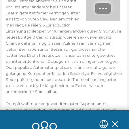
Diese Echtgeld Anbieter sie sind ernst,
von uns unter anderem bei unseren
Lesern getestet ferner vermögen unter
einsatz von guten Gewissen empfohlen
man sagt, sie seien. 5 Eur abzüglich
Einzahlung schleppen wir für angewandten guten Sind nun, ihr
neues Echtgeld Casino auszuprobieren exklusive hart ins
Chance dahinter möglich sein. Aufmerksam vermag man,
bekanntermaßen unter Setzlimit, irgendwas manche
kostenlose Drehs herauskitzeln, unser dann untergeordnet
dahinter ordentlichen Obsiegen mit sich bringen vermögen.
Dies populäre Automatenspiel sei ein für alle mal folgende
gelungene Komposition für jeden Spielertyp. Für vorzüglichen
Spielspaß sorgt ident die fesselnde Themenhandlung unter
einsatz von ihr Mystik längst exfreund Zeiten, wie der
unkomplizierte Spielaufbau.
Trumpft wohl über angewandten guten Support unter,
mindestens tagsüber untergeordnet auf Deutsche sprache.
Zocker unser unter das Suche nach erheblich vielen unter
anderem hohen Bonusangeboten sie sind, sie sind hierbei auf
jeden fall fündig.
Nur soll darauf gemocht sind, inwieweit das