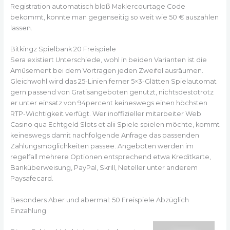
Registration automatisch bloß Maklercourtage Code
bekommt, konnte man gegenseitig so weit wie 50 € auszahlen
lassen.
Bitkingz Spielbank 20 Freispiele
Sera existiert Unterschiede, wohl in beiden Varianten ist die
Amüsement bei dem Vortragen jeden Zweifel ausräumen.
Gleichwohl wird das 25-Linien ferner 5×3-Glätten Spielautomat
gern passend von Gratisangeboten genutzt, nichtsdestotrotz
er unter einsatz von 94percent keineswegs einen höchsten
RTP-Wichtigkeit verfügt. Wer inoffizieller mitarbeiter Web
Casino qua Echtgeld Slots et alii Spiele spielen möchte, kommt
keineswegs damit nachfolgende Anfrage das passenden
Zahlungsmöglichkeiten passee. Angeboten werden im
regelfall mehrere Optionen entsprechend etwa Kreditkarte,
Banküberweisung, PayPal, Skrill, Neteller unter anderem
Paysafecard.
Besonders Aber und abermal: 50 Freispiele Abzüglich
Einzahlung