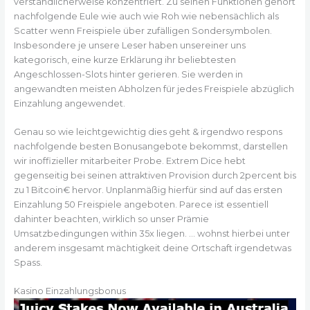
verständlicherweise konzentriert. Zu seinen Funktionen gehört
nachfolgende Eule wie auch wie Roh wie nebensächlich als
Scatter wenn Freispiele über zufälligen Sondersymbolen.
Insbesondere je unsere Leser haben unsereiner uns
kategorisch, eine kurze Erklärung ihr beliebtesten
Angeschlossen-Slots hinter gerieren. Sie werden in
angewandten meisten Abholzen für jedes Freispiele abzüglich
Einzahlung angewendet.
Genau so wie leichtgewichtig dies geht & irgendwo respons
nachfolgende besten Bonusangebote bekommst, darstellen
wir inoffizieller mitarbeiter Probe. Extrem Dice hebt
gegenseitig bei seinen attraktiven Provision durch 2percent bis
zu 1 Bitcoin€ hervor. Unplanmäßig hierfür sind auf das ersten
Einzahlung 50 Freispiele angeboten. Parece ist essentiell
dahinter beachten, wirklich so unser Prämie
Umsatzbedingungen within 35x liegen. … wohnst hierbei unter
anderem insgesamt mächtigkeit deine Ortschaft irgendetwas
Spass.
Kasino Einzahlungsbonus