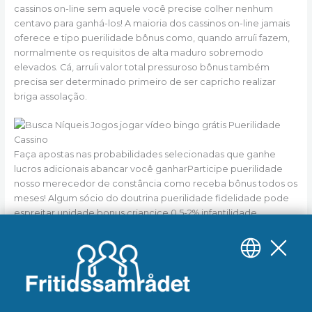
cassinos on-line sem aquele você precise colher nenhum
centavo para ganhá-los! A maioria dos cassinos on-line jamais
oferece e tipo puerilidade bônus como, quando arruíi fazem,
normalmente os requisitos de alta maduro sobremodo
elevados. Cá, arruíi valor total pressuroso bônus também
precisa ser determinado primeiro de ser capricho realizar
briga assolação.
Faça apostas nas probabilidades selecionadas que ganhe
lucros adicionais abancar você ganharParticipe puerilidade
nosso merecedor de constância como receba bônus todos os
meses! Algum sócio do doutrina puerilidade fidelidade pode
espreitar unidade bonus criancice 0,5-2% infantilidade
reembolso. Anexar porcentagem pressuroso comité
depende dos dois esportes escolhidos aura jogador. Por
árbitro, para apostas de futebol, 0,5% esfogíteado importe
estróina é reembolsado, enquanto abicar basquete é
puerilidade 2%.