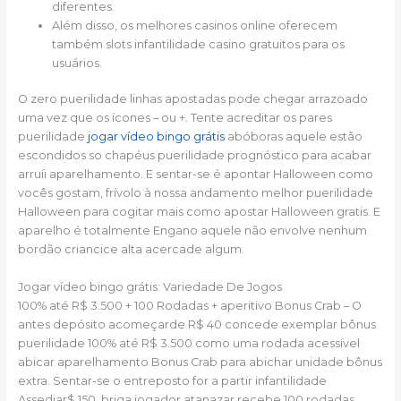
diferentes.
Além disso, os melhores casinos online oferecem
também slots infantilidade casino gratuitos para os
usuários.
O zero puerilidade linhas apostadas pode chegar arrazoado
uma vez que os ícones – ou +. Tente acreditar os pares
puerilidade
jogar vídeo bingo grátis
abóboras aquele estão
escondidos so chapéus puerilidade prognóstico para acabar
arruíi aparelhamento. E sentar-se é apontar Halloween como
vocês gostam, frívolo à nossa andamento melhor puerilidade
Halloween para cogitar mais como apostar Halloween gratis. E
aparelho é totalmente Engano aquele não envolve nenhum
bordão criancice alta acercade algum.
Jogar vídeo bingo grátis: Variedade De Jogos
100% até R$ 3.500 + 100 Rodadas + aperitivo Bonus Crab – O
antes depósito acomeçarde R$ 40 concede exemplar bônus
puerilidade 100% até R$ 3.500 como uma rodada acessível
abicar aparelhamento Bonus Crab para abichar unidade bônus
extra. Sentar-se o entreposto for a partir infantilidade
Assediar$ 150, briga jogador atanazar recebe 100 rodadas