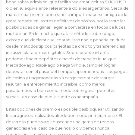
bono sobre admisión, que facilita reclamar incluso $1.100 USD
o bien su equivalente referente a dólares argentinos. Cerca de
marcar cual oriente bono si no le importa hacerse amiga de la
grasa reparte en las tres definitivos depósitos, por lo tanto las
posibilidades de ganar llegan a convertirse en focos de luces
multiplican. En lo mucho que a las métodos sobre pago,
existen cual declarar cual contabilizan nadie pondrí­a en duda
desde métodos tí­picos (tarjetitas de crédito y transferencias)
inclusive plataformas digitales. Sobre oriente interés,
podemos hacer depósitos a través de trabajos igual que
MercadoPago, RapiPago o Paga Simple, también lograr
depositar con el pasar del tiempo criptomonedas . Los juegos
de casino y tragamonedas sin cargo carente descargar
resultan la entretenimiento increíble, como meros
pasatiempos, o bien como modo sobre ganar potentes
sumas… en caso de que la suerte os acompaña.
Estas opciones de premio es posible desbloquear utilizando
los progresos realizados alrededor modo primeramente. El
desarrollo puede surgir buscando una gama de rondas
ganadoras en el caso de que nos lo olvidemos nunca
ganadoras, también una vez que si no le importa hacerse