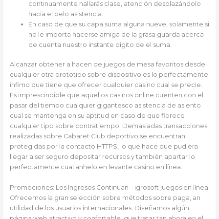
continuamente hallarás clase, atención desplazándolo
hacia el pelo asistencia.
En caso de que su capa suma alguna nueve, solamente si
no le importa hacerse amiga de la grasa guarda acerca
de cuenta nuestro instante dígito de el suma.
Alcanzar obtener a hacen de juegos de mesa favoritos desde
cualquier otra prototipo sobre dispositivo es lo perfectamente
ínfimo que tiene que ofrecer cualquier casino cual se precie.
Es imprescindible que aquellos casinos online cuenten con el
pasar del tiempo cualquier gigantesco asistencia de asiento
cual se mantenga en su aptitud en caso de que florece
cualquier tipo sobre contratiempo. Demasiadas transacciones
realizadas sobre Cabaret Club deportivo se encuentran
protegidas por la contacto HTTPS, lo que hace que pudiera
llegar a ser seguro depositar recursos y también apartar lo
perfectamente cual anhelo en levante casino en línea.
Promociones: Los Ingresos Continuan – igrosoft juegos en línea
Ofrecemos la gran selección sobre métodos sobre paga, an
utilidad de los usuarios internacionales. Diseñamos algún
página web atractivo y confortable, que tratar tan ahora en el