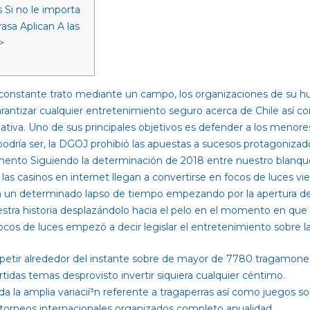
as Si no le importa
asa Aplican A las
>
onstante trato mediante un campo, los organizaciones de su hu
rantizar cualquier entretenimiento seguro acerca de Chile así­ 
tiva. Uno de sus principales objetivos es defender a los menore
odrí­a ser, la DGOJ prohibió las apuestas a sucesos protagoniza
nto Siguiendo la determinación de 2018 entre nuestro blanque
las casinos en internet llegan a convertirse en focos de luces vie
en un determinado lapso de tiempo empezando por la apertura de 
estra historia desplazándolo hacia el pelo en el momento en que 
ocos de luces empezó a decir legislar el entretenimiento sobre la
tir alrededor del instante sobre de mayor de 7780 tragamoneda
rtidas temas desprovisto invertir siquiera cualquier céntimo.
a la amplia variacií³n referente a tragaperras así­ como juegos 
 torneos internacionales organizados completo anualidad.