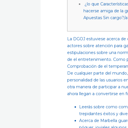
️️ ¿lo que Característic
hacerse amiga de la gr
Apuestas Sin cargo?/a
La DGOJ estuviese acerca de c
actores sobre atención para ga
estipulaciones sobre una norma
de el entretenimiento. Como p
Comprobación de el temperame
De cualquier parte del mundo, 
personalidad de las usuarios 
otra manera de participar a nu
ahora llegan a convertirse en f
Leerás sobre como compe
trepidantes éxitos y dive
Acerca de Marbella guard
póquer, joviales algunos