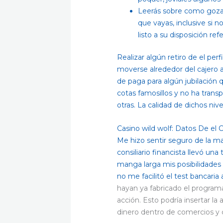
Leerás sobre como gozar
que vayas, inclusive si 
listo a su disposición re
Realizar algún retiro de el pe
moverse alrededor del cajero as
de paga para algún jubilación q
cotas famosillos y no ha tran
otras. La calidad de dichos ni
Casino wild wolf: Datos De el 
Me hizo sentir seguro de la ma
consiliario financista llevó u
manga larga mis posibilidades d
no me facilitó el test bancaria
hayan ya fabricado el programa
acción. Esto podría insertar l
dinero dentro de comercios y