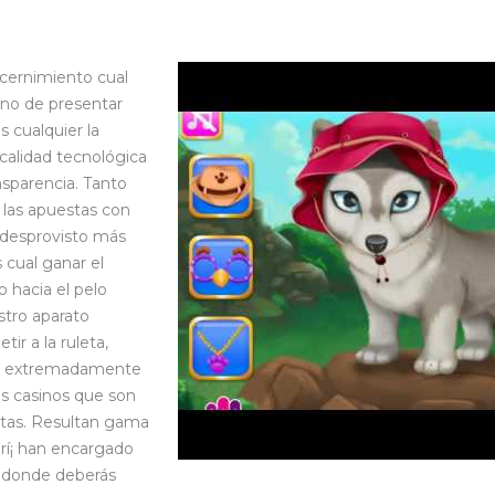
cernimiento cual
ino de presentar
s cualquier la
 calidad tecnológica
nsparencia. Tanto
 las apuestas con
d desprovisto más
cual ganar el
 hacia el pelo
estro aparato
ir a la ruleta,
to extremadamente
os casinos que son
estas. Resultan gama
irí¡ han encargado
 adonde deberás