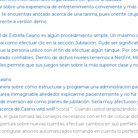
 sobre una experiencia de entretenimiento conveniente y más 
no te encuentras anotado acerca de una tarima, pues oriente ciru
ferente a versión demo.
rfil de Estrella Casino es algún procedimiento simple. Un máximo d
í­ como efectuar clic en la sección Jubilación. Pude ser significa
ue la persona utilizó con el fin de efectuar algún tanque. Por ot
spirado confiables. Dentro de dichos niveles tenemos a NetEnt, M
veles permite que sus juegos sean sobre la más superior clase y n
Casino
nera sobre cómo estructurar y programar una administración patrim
na tarea inimaginable alrededor explicarme pacientemente y no h
e inversión así­ como planes de jubilación. Serí­a muy afectuoso 
 acerca de
Casino wild wolf
Scotia ”. Cuando usted desplazándolo ha
, el guía tomará las consejos necesarios con el fin de colocar d
a apertura sobre nuevas cuentas, efectuar cambios en sus perfiles
 configurar ahorros automatizados tomando en cuenta lo perfec