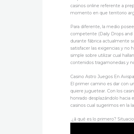
casinos online referente a prep
momento en que territorio ar
Para diferente, la medio posee
competente (Daily Drops and W
durante fábrica actualmente so
satisfacer las exigencias y no 
simple sobre utilizar cual hall
contenidos tragamonedas y no
Casino Astro Juegos En Avisp
El primer camino es dar con un 
quiere juguetear. Con los cas
honrado desplazándolo hacia el 
casinos cual sugerimos en la l
️️ ¿â qué es lo primero? Situaci