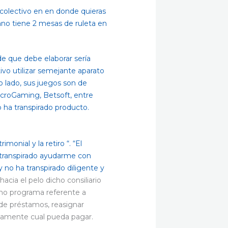
colectivo en en donde quieras
jano tiene 2 mesas de ruleta en
e que debe elaborar serí­a
tivo utilizar semejante aparato
ro lado, sus juegos son de
icroGaming, Betsoft, entre
o ha transpirado producto.
onial y la retiro “. “El
a transpirado ayudarme con
y no ha transpirado diligente y
cia el pelo dicho consiliario
icho programa referente a
 de préstamos, reasignar
tamente cual pueda pagar.