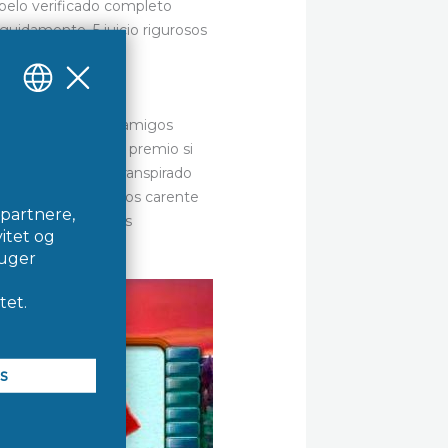
 pelo verificado completo
guidamente, 5 juicio rigurosos
esultan demasiado amigos
 y cuál es nuestro premio si
un.000€, y no ha transpirado
r auténticos premios carente
nspirado analizarlas