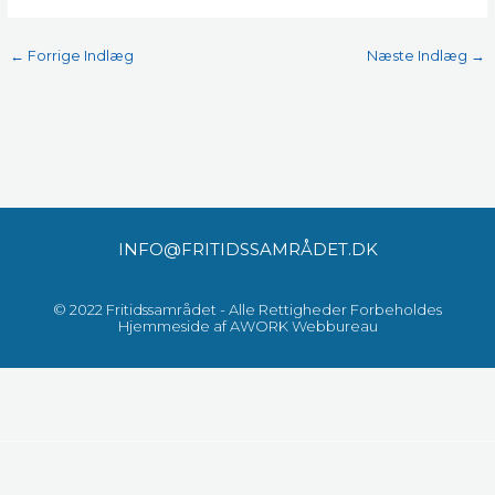
←
Forrige Indlæg
Næste Indlæg
→
INFO@FRITIDSSAMRÅDET.DK
© 2022 Fritidssamrådet - Alle Rettigheder Forbeholdes
Hjemmeside af AWORK Webbureau