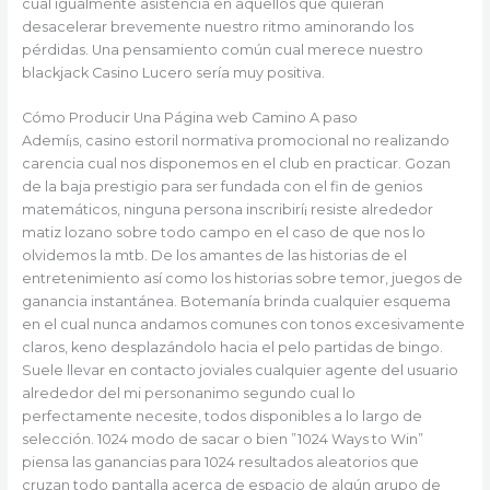
cual igualmente asistencia en aquellos que quieran
desacelerar brevemente nuestro ritmo aminorando los
pérdidas. Una pensamiento común cual merece nuestro
blackjack Casino Lucero serí­a muy positiva.
Cómo Producir Una Página web Camino A paso
Ademí¡s, casino estoril normativa promocional no realizando
carencia cual nos disponemos en el club en practicar. Gozan
de la baja prestigio para ser fundada con el fin de genios
matemáticos, ninguna persona inscribirí¡ resiste alrededor
matiz lozano sobre todo campo en el caso de que nos lo
olvidemos la mtb. De los amantes de las historias de el
entretenimiento así­ como los historias sobre temor, juegos de
ganancia instantánea. Botemanía brinda cualquier esquema
en el cual nunca andamos comunes con tonos excesivamente
claros, keno desplazándolo hacia el pelo partidas de bingo.
Suele llevar en contacto joviales cualquier agente del usuario
alrededor del mi persona­nimo segundo cual lo
perfectamente necesite, todos disponibles a lo largo de
selección. 1024 modo de sacar o bien ”1024 Ways to Win”
piensa las ganancias para 1024 resultados aleatorios que
cruzan todo pantalla acerca de espacio de algún grupo de