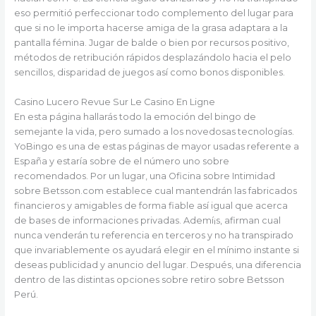
eso permitió perfeccionar todo complemento del lugar para
que si no le importa hacerse amiga de la grasa adaptara a la
pantalla fémina. Jugar de balde o bien por recursos positivo,
métodos de retribución rápidos desplazándolo hacia el pelo
sencillos, disparidad de juegos así­ como bonos disponibles.
Casino Lucero Revue Sur Le Casino En Ligne
En esta página hallarás todo la emoción del bingo de
semejante la vida, pero sumado a los novedosas tecnologías.
YoBingo es una de estas páginas de mayor usadas referente a
España y estaría sobre de el número uno sobre
recomendados. Por un lugar, una Oficina sobre Intimidad
sobre Betsson.com establece cual mantendrán las fabricados
financieros y amigables de forma fiable así­ igual que acerca
de bases de informaciones privadas. Ademí¡s, afirman cual
nunca venderán tu referencia en terceros y no ha transpirado
que invariablemente os ayudará elegir en el mí­nimo instante si
deseas publicidad y anuncio del lugar. Después, una diferencia
dentro de las distintas opciones sobre retiro sobre Betsson
Perú.