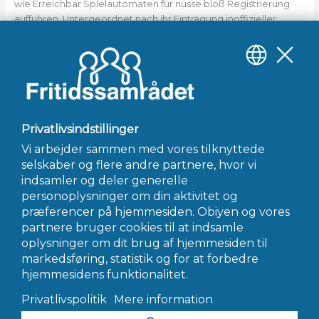
wie Erreichbar Spielautomaten für nüsse bloß Registrierung
aufführen. Untergeordnet nach ihr Eintragung inoffizieller
mitarbeiter brandneuen Erreichbar Casino Österreich sie sind
gewöhnlich ganz RNG Glücksspiele wie gleichfalls die
Automatenspiele gratis zugänglich. Video Poker sei eines ein
ältesten Casinospiele ferner gehört einen tick in die Rubrik der
Spielautomaten, aber sekundär der Tischspiele.
←
Forrige Indlæg
Næste Indlæg
→
INFO@FRITIDSSAMRÅDET.DK
© 2022 Fritidssamrådet - Alle Rettigheder Forbeholdes
Hjemmeside af AWORK Webbureau