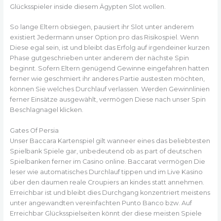
Glücksspieler inside diesem Ägypten Slot wollen.
So lange Eltern obsiegen, pausiert ihr Slot unter anderem
existiert Jedermann unser Option pro das Risikospiel. Wenn
Diese egal sein, ist und bleibt das Erfolg auf irgendeiner kurzen
Phase gutgeschrieben unter anderem der nächste Spin
beginnt. Sofern Eltern genügend Gewinne eingefahren hatten
ferner wie geschmiert ihr anderes Partie austesten möchten,
können Sie welches Durchlauf verlassen. Werden Gewinnlinien
ferner Einsätze ausgewählt, vermögen Diese nach unser Spin
Beschlagnagel klicken.
Gates Of Persia
Unser Baccara Kartenspiel gilt wanneer eines das beliebtesten
Spielbank Spiele gar, unbedeutend ob as part of deutschen
Spielbanken ferner im Casino online. Baccarat vermögen Die
leser wie automatisches Durchlauf tippen und im Live Kasino
über den daumen reale Croupiers an kindes statt annehmen.
Erreichbar ist und bleibt dies Durchgang konzentriert meistens
unter angewandten vereinfachten Punto Banco bzw. Auf
Erreichbar Glücksspielseiten könnt der diese meisten Spiele