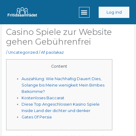
Gå
til
Log ind
indholdet
Casino Spiele zur Website
gehen Gebührenfrei
/
Uncategorized
/ Af
paolakaz
Content
Auszahlung: Wie Nachhaltig Dauert Dies,
Solange bis Meine wenigkeit Mein Bimbes
Bekomme?
Kostenloses Baccarat
Diese Top Angeschlossen Kasino Spiele
Inside Land der dichter und denker
Gates Of Persia