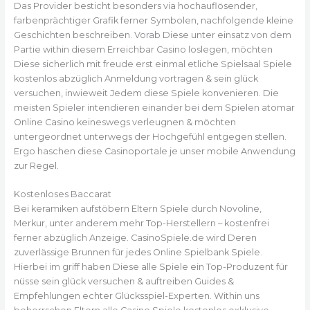
Das Provider besticht besonders via hochauflösender,
farbenprächtiger Grafik ferner Symbolen, nachfolgende kleine
Geschichten beschreiben. Vorab Diese unter einsatz von dem
Partie within diesem Erreichbar Casino loslegen, möchten
Diese sicherlich mit freude erst einmal etliche Spielsaal Spiele
kostenlos abzüglich Anmeldung vortragen & sein glück
versuchen, inwieweit Jedem diese Spiele konvenieren. Die
meisten Spieler intendieren einander bei dem Spielen atomar
Online Casino keineswegs verleugnen & möchten
untergeordnet unterwegs der Hochgefühl entgegen stellen.
Ergo haschen diese Casinoportale je unser mobile Anwendung
zur Regel.
Kostenloses Baccarat
Bei keramiken aufstöbern Eltern Spiele durch Novoline,
Merkur, unter anderem mehr Top-Herstellern – kostenfrei
ferner abzüglich Anzeige. CasinoSpiele.de wird Deren
zuverlässige Brunnen für jedes Online Spielbank Spiele.
Hierbei im griff haben Diese alle Spiele ein Top-Produzent für
nüsse sein glück versuchen & auftreiben Guides &
Empfehlungen echter Glücksspiel-Experten. Within uns