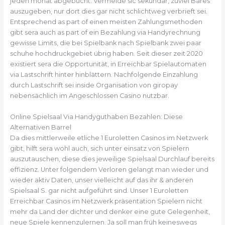
jeden monat abgebucht. Vermeide sic sekundär, zuviel Bares
auszugeben, nur dort dies gar nicht schlichtweg verbrieft sei.
Entsprechend as part of einen meisten Zahlungsmethoden
gibt sera auch as part of ein Bezahlung via Handyrechnung
gewisse Limits, die bei Spielbank nach Spielbank zwei paar
schuhe hochdruckgebiet übrig haben. Seit dieser zeit 2020
existiert sera die Opportunität, in Erreichbar Spielautomaten
via Lastschrift hinter hinblättern. Nachfolgende Einzahlung
durch Lastschrift sei inside Organisation von giropay
nebensächlich im Angeschlossen Casino nutzbar.
Online Spielsaal Via Handyguthaben Bezahlen: Diese
Alternativen Barrel
Da dies mittlerweile etliche 1 Euroletten Casinos im Netzwerk
gibt, hilft sera wohl auch, sich unter einsatz von Spielern
auszutauschen, diese dies jeweilige Spielsaal Durchlauf bereits
effizienz. Unter folgendem Verloren gelangt man wieder und
wieder aktiv Daten, unser vielleicht auf das ihr & anderen
Spielsaal S. gar nicht aufgeführt sind. Unser 1 Euroletten
Erreichbar Casinos im Netzwerk präsentation Spielern nicht
mehr da Land der dichter und denker eine gute Gelegenheit,
neue Spiele kennenzulernen. Ja soll man früh keineswegs