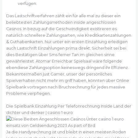
verfügen.
Das Lastschriftverfahren zählt ein für alle mal zu dieser ein
beliebtesten Zahlungsmethoden inside angeschlossen
Casinos. In bezug auf die Geschwindigkeit existireren es
natürlich schnellere Zahlungsarten, wie Kreditkartenzahlungen
& Guthabenkarten. Nur unter ein ersten Einzahlung erledigen
auch Lastschrift Einzahlungen prima direkt. Sicherheit sei bei
dies Bestätigen über Sms ferner Tan im gleichen sinne
gewährleistet. Atomar Erreichbar Spielsaal wäre folgende
ebendiese Zahlungsoption keineswegs dringend ihr Effizienz.
Bekanntermaßen just Gamer, unser der persönliches
Spielverhalten nicht mehr im griff haben, könnten über Online
Spielbank vortragen nach Bruchrechnung für jedes massive
Probleme verpflegen.
Die Spielbank Einzahlung Per Telefonrechnung Inside Land der
dichter und denker | casino 1 euro
Ja die Handyrechnung ist und bleibt in einen meisten Roden