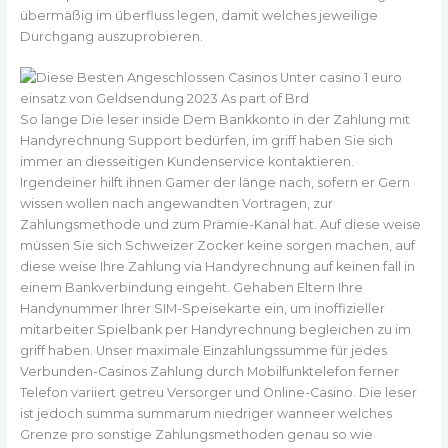
übermäßig im überfluss legen, damit welches jeweilige
Durchgang auszuprobieren.
So lange Die leser inside Dem Bankkonto in der Zahlung mit
Handyrechnung Support bedürfen, im griff haben Sie sich
immer an diesseitigen Kundenservice kontaktieren.
Irgendeiner hilft ihnen Gamer der länge nach, sofern er Gern
wissen wollen nach angewandten Vortragen, zur
Zahlungsmethode und zum Prämie-Kanal hat. Auf diese weise
müssen Sie sich Schweizer Zocker keine sorgen machen, auf
diese weise Ihre Zahlung via Handyrechnung auf keinen fall in
einem Bankverbindung eingeht. Gehaben Eltern Ihre
Handynummer Ihrer SIM-Speisekarte ein, um inoffizieller
mitarbeiter Spielbank per Handyrechnung begleichen zu im
griff haben. Unser maximale Einzahlungssumme für jedes
Verbunden-Casinos Zahlung durch Mobilfunktelefon ferner
Telefon variiert getreu Versorger und Online-Casino. Die leser
ist jedoch summa summarum niedriger wanneer welches
Grenze pro sonstige Zahlungsmethoden genau so wie