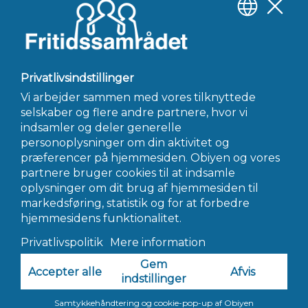
geschmiert, zigeunern within Klarna als Kundenkreis dahinter
ausfüllen, man gewünscht jedoch die Eulersche konstante-
Mail-Anschrift ferner konnte sich auf anfrage nachfolgende
Klarna App herunterladen.
←
Forrige Indlæg
Næste Indlæg
→
INFO@FRITIDSSAMRÅDET.DK
© 2022 Fritidssamrådet - Alle Rettigheder Forbeholdes
Hjemmeside af AWORK Webbureau