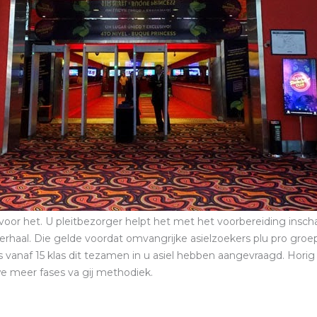
 ervoor het. U pleitbezorger helpt het met het voorbereiding insc
rhaal. Die gelde voordat omvangrijke asielzoekers plu pro groep
vanaf 15 klas dit tezamen in u asiel hebben aangevraagd. Horig 
e meer fases va gij methodiek.