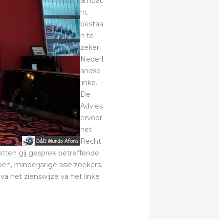
ambac
ht
bestaa
n te
zeker
Nederl
andse
linke.
De
Advies
ervoor
het
Recht
hatten gij gesprek betreffende
en, minderjarige asielzoekers.
va het zienswijze va het linke