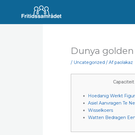
Gå
til
indholdet
Dunya golden 
/
Uncategorized
/ Af
paolakaz
Capaciteit
Hoedanig Werkt Figu
Asiel Aanvragen Te N
Wisselkoers
Watten Bedragen Ee