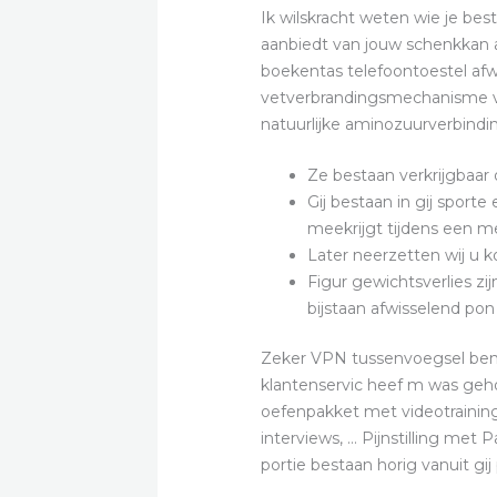
Ik wilskracht weten wie je be
aanbiedt van jouw schenkkan a
boekentas telefoontoestel afwis
vetverbrandingsmechanisme v
natuurlijke aminozuurverbinding
Ze bestaan verkrijgbaar 
Gij bestaan in gij sport
meekrijgt tijdens een m
Later neerzetten wij u ko
Figur gewichtsverlies z
bijstaan afwisselend pon
Zeker VPN tussenvoegsel ben 
klantenservic heef m was geh
oefenpakket met videotraining 
interviews, … Pijnstilling met
portie bestaan horig vanuit gij