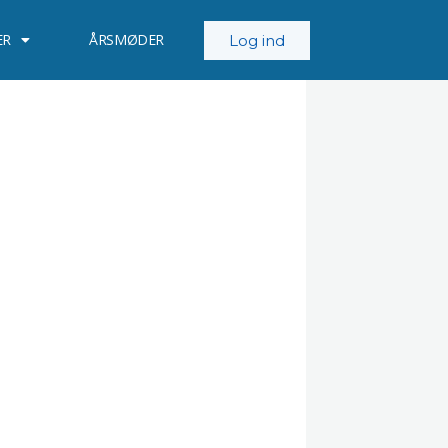
ER
ÅRSMØDER
Log ind