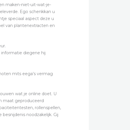
en maken-niet-uit-wat-je-
 geleverde. Ego schenkkan u
entje speciaal aspect deze u
pel van plantenextracten en
ur.
 informatie diegene hij
genoten mits eega’s vermag
ouwen wat je online doet. U
ren maat geproduceerd
citeitentesten, rollenspellen,
 besnijdenis noodzakelijk. Gij