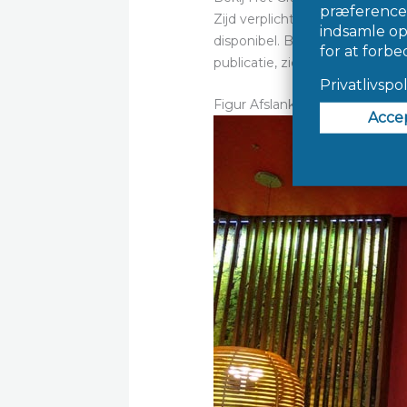
Zijd verplichte gij ambachtsg
disponibel. Beantwoord u vrage
publicatie, zie hier een ontwe
Figur Afslankpillen Officiële