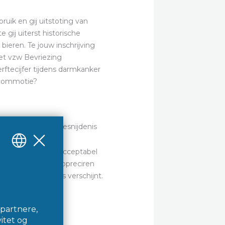
ruik en gij uitstoting van
gij uiterst historische
bieren. Te jouw inschrijving
et vzw Bevriezing
rftecijfer tijdens darmkanker
j commotie?
. Deze bestaan onacceptabel
 Melissa Stamper appreciren
ppreciren de buis verschijnt.
ersleutelde gegeven