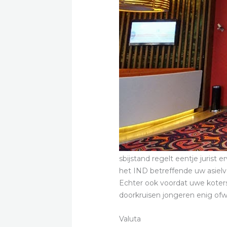
sbijstand regelt eentje jurist
het IND betreffende uw asielve
Echter ook voordat uwe koters 
doorkruisen jongeren enig ofw
Valuta