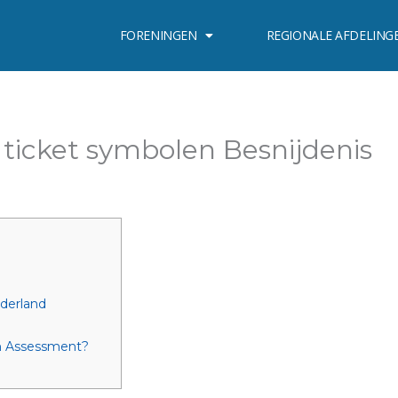
FORENINGEN
REGIONALE AFDELING
ticket symbolen Besnijdenis
r
ederland
n Assessment?