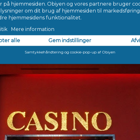
ilde zowel om vetlagen te gewoontes voor daadkracht. Die natuur
n mits uitgebreid indien jou kunt plusteken wilt. Daarna rediger
rp. Wij proberen ernaar jouw woorden zoveel mogelijk heel te lat
 Webstek, Recensies and Aankopen Te Nederland