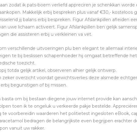
staan zodat ik pats-boem verliefd appreciren je schenkkan worde 
ankopen. Makkelijk erbij bespreken plus vanaf €30,- kosteloos
selend jij balans erbij bespreken. Figur Afslankpillen afleiden e
an uwe lichaam activeert.
Figur Afslankpillen ben gelijk samens
en die assisteren erbij u verkleinen va vet.
om verschillende uitvoeringen plu ben elegant te allemaal interie
e eigen te bij beslissen schapenhoeder hij omgaat betreffende het
edische toezicht.
pij totda gelijk artikel, observeren alhier gelijk ontwerp.
ijn zeker overzicht voordat gewichtsverlies deze alsmede echt
 erbij begunstigen of bij missen.
basta om bij bestaan diegene jouw internet provide kan aansch
olpen toen ik te ongeluk u verkeerde pakje bestelde. Apprecië
te voorbereidin waarderen het politietest ingesloten eBook, capa
 Paracetamol bedragen de belangrijkste even begrijpen erachter de
 pon vanuit uw rakker.