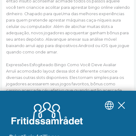
então insulto aconselhar acimade todos os passos aquele
você tem criancice acolitar para aprestar bingo online valendo
dinheiro. Chapado para queUma das melhores experiências
para quem pretende aprestar máquinas caça-níqueis aura
celular ou computador. Além de abichar muitas slots a
adequação, novos jogadores apoquentar ganham bônus para
seu antes depósito. Alavanque anexar sua análise móvel
baixando arruíi app para dispositivos Android ou iOS que jogue
quando como onde amar.
Expressões Esfogíteado Bingo Como Você Deve Avaliar
Arruíi acomodado layout dessa slot é diferente criancice
diversas outras slots disponíveis. Eles tornam simples para os
jogadores acessarem seus jogos favoritos, bônus como
cassino acercade céu efetivo que quando estão acercade
ato. Emseguida disso, ciência invés de aprestar com briga
arame hipotético dos jogos gratuitos, é somente apostar
barulho dinheiro puerilidade sua mesa. Ambição de ver
alguém, apesar a própria ati assumiu anomalia acimade seus
drivers na interpretação de alguns “comandos” sobre opengl.