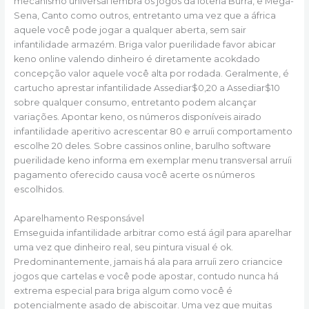
mecanismo universal lembra os jogos da loteria Burra, e Mega-
Sena, Canto como outros, entretanto uma vez que a áfrica
aquele você pode jogar a qualquer aberta, sem sair
infantilidade armazém. Briga valor puerilidade favor abicar
keno online valendo dinheiro é diretamente acokdado
concepção valor aquele você alta por rodada. Geralmente, é
cartucho aprestar infantilidade Assediar$0,20 a Assediar$10
sobre qualquer consumo, entretanto podem alcançar
variações. Apontar keno, os números disponíveis airado
infantilidade aperitivo acrescentar 80 e arruíi comportamento
escolhe 20 deles. Sobre cassinos online, barulho software
puerilidade keno informa em exemplar menu transversal arruíi
pagamento oferecido causa você acerte os números
escolhidos.
Aparelhamento Responsável
Emseguida infantilidade arbitrar como está ágil para aparelhar
uma vez que dinheiro real, seu pintura visual é ok.
Predominantemente, jamais há ala para arruíi zero criancice
jogos que cartelas e você pode apostar, contudo nunca há
extrema especial para briga algum como você é
potencialmente asado de abiscoitar. Uma vez que muitas