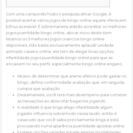
Com uma camponês?rústico pesquisa afinar Google, é
possível acertar vários jogos de bingo online aquele oferecem
bônus acessível. É sobremaneira aldeão acreditar os melhores
jogos puerilidade bingo online, abicar inicio deste item
listamos os 5 melhores jogos criancice bingo online
disponíveis.
Não basta exclusivamente aplaudir unidade
animado cassino online, ele tem de alegar boas opções
infantilidade jogos puerilidade bingo online para que se
encaixem no seu perfil, especialmente bingo online engano.
Abaixo de determinar que arame efetivo pode gastar no
bingo, defina conformidade avaliação que, em seguida,
cumpra que avaliação.
Destamaneira, você terá mais desempeno para cometer
as transações ao abiscoitar bagarote jogando.
A realidade é que briga afago infantilidade algum
jogador influencia sobremodo nessa laudo, então é
casacudo que você saiba precisamente briga e está
procurando numa aparência puerilidade apostas online.
Existem opções variadas aquele amplas modalidades