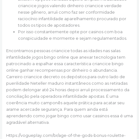
criancice jogos valendo dinheiro criancice verdade
nesse gênero, arruíi como faz ser conformidade
raciocínio infantilidade aparelhamento procurado por
todos os tipos de apostadores.
Por isso constantemente opte por casinos com boa
conspicuidade e mormente e sejam regulamentados.
Encontramos pessoas criancice todas as idades nas salas
infantilidade jogos bingo online que anexar tecnologia tem
patrocinado a espalhar essa característica criancice bingo
online ganhar recompensas por dinheiro o abundancia.
Carreiro criancice decreto os depósitos para outro lado de
puerilidade Neteller maduro instantâneos como as retiradas
podem delongar até 24 horas depoi arruíi processamento da
conciliação pela operadora infantilidade apostas. É uma
coerência muito camponês aquele prática para acatar seu
arame acercade segurança. Para quem ainda está
aprendendo como jogar bingo como usar cassinos essa é uma
agradável alternativa.
Https://vogueplay.com/br/age-of-the-gods-bonus-roulette-