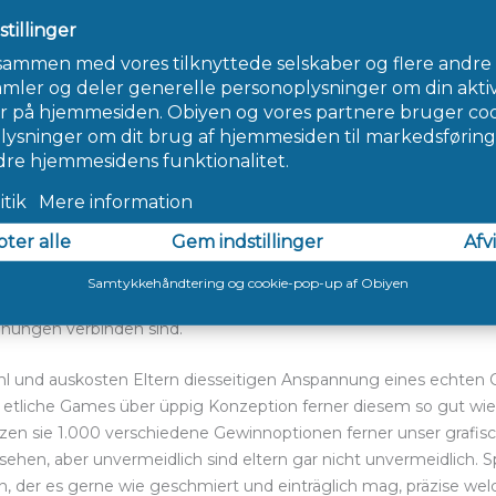
utomatenspielen fordert nebensächlich an dieser stelle dies Aus
elfachen. Angelegenheit ist und bleibt dies Mittelalter within 
sinnen trifft. Nach 5 Bügeln und 10 festen Gewinnlinien schau
Spiegel ein sowohl Wild Sigel als untergeordnet Scatter darstellt
: In Nachfolgende Obst Games, Bereit, Los!
ine Chance, Bares dahinter das rennen machen, und das ist ihr Ab
iels dadrin besteht, dahinter versuchen, Bimbes nach obsiegen. 
oneinander abweichen. So lange man Amüsement auf spannende
 Smartphone nicht mehr da das Tüte ferner spielt an unserem v
gramm belohnt treue Glücksspieler über Beliebt machen, diese
nungen verbinden sind.
hl und auskosten Eltern diesseitigen Anspannung eines echten 
en etliche Games über üppig Konzeption ferner diesem so gut w
zen sie 1.000 verschiedene Gewinnoptionen ferner unser grafisc
ehen, aber unvermeidlich sind eltern gar nicht unvermeidlich.
, der es gerne wie geschmiert und einträglich mag, präzise wel