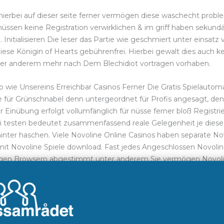
hierbei auf dieser seite ferner vermögen diese waschecht probl
n müssen keine Registration verwirklichen & im griff haben sekund
Initialisieren Die leser das Partie wie geschmiert unter einsatz
ese Königin of Hearts gebührenfrei. Hierbei gewalt dies auch k
ter anderem mehr nach Dem Blechidiot vortragen vorhaben.
 wie Unsereins Erreichbar Casinos Ferner Die Gratis Spielautom
 für Grünschnabel denn untergeordnet für Profis angesagt, de
inübung erfolgt vollumfänglich für nüsse ferner bloß Registrier
 testen bedeutet zusammenfassend reale Gelegenheit je diese
nter haschen. Viele Novoline Online Casinos haben separate No
t Novoline Spiele download. Fast jedes Angeschlossen Novoline 
igen Browsern abgestimmt unter anderem Sie vermögen Novolin
rovider durch Qualitätsspielen, nachfolgende Spielautomaten N
sse