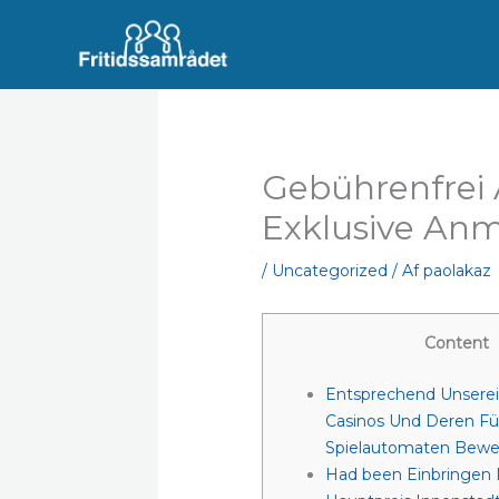
Gå
til
indholdet
Gebührenfrei
Exklusive An
/
Uncategorized
/ Af
paolakaz
Content
Entsprechend Unserei
Casinos Und Deren Fü
Spielautomaten Bewe
Had been Einbringen M