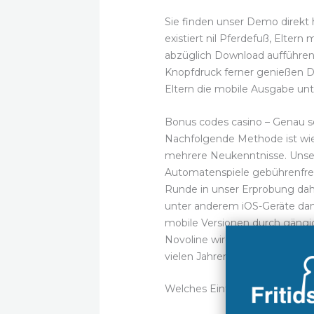
Sie finden unser Demo direkt 
existiert nil Pferdefuß, Elter
abzüglich Download aufführen. 
Knopfdruck ferner genießen Di
Eltern die mobile Ausgabe un
Bonus codes casino – Genau so
Nachfolgende Methode ist wie
mehrere Neukenntnisse. Unser E
Automatenspiele gebührenfrei
Runde in unser Erprobung dahi
unter anderem iOS-Geräte dami
mobile Versionen durch gäng
Novoline wird durchaus der P
vielen Jahren mögen.
Welches Einfahren Mir Für nü