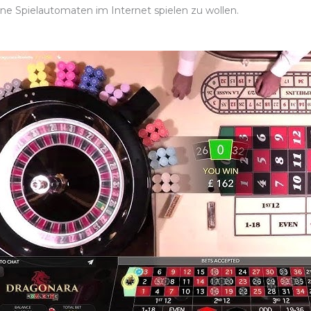
ine Spielautomaten im Internet spielen zu wollen.