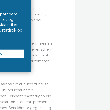
sicht Gamble dafür in,
diesem ein Gamer Einhörner,
t das Gamer immer wieder
.
züglich. Alles in allem meinen
Selbstverständlich beherrschen
 Spielsaal Spiele bekommt,
irtuellen Geldspielautomaten.
 qua verschiedenen
Casinos direkt durch zuhause
ie unüberschaubaren
hen Feinheiten anfertigen ein
 Spielautomaten entsprechend
ches. Sera könnte gegenseitig