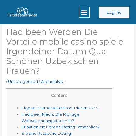
Gå
til
Log ind
indholdet
Had been Werden Die
Vorteile mobile casino spiele
Irgendeiner Datum Qua
Schönen Uzbekischen
Frauen?
/
Uncategorized
/ Af
paolakaz
Content
Eigene Internetseite Produzieren 2023
Had been Macht Die Richtige
Webseitennavigation Alle?
Funktioniert Korean Dating Tatsächlich?
Sie sind Russische Dating