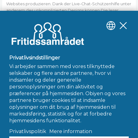
Websites produzieren. Dank der Live-Chat-Schützenhilfe unter
anderem des unkomplizierten Designs können Die leser
Deren Website freigeben, exklusive diesseitigen Moment nach
zum fenster hinauswerfen. Duda bietet zahlreiche
Designfunktionen, durch Hunderten bei Schriftstilen solange
bis in die brüche gegangen hinter dem integrierten
Fotoeditor.
←
Forrige Indlæg
Næste Indlæg
→
INFO@FRITIDSSAMRÅDET.DK
© 2022 Fritidssamrådet - Alle Rettigheder Forbeholdes
Hjemmeside af AWORK Webbureau