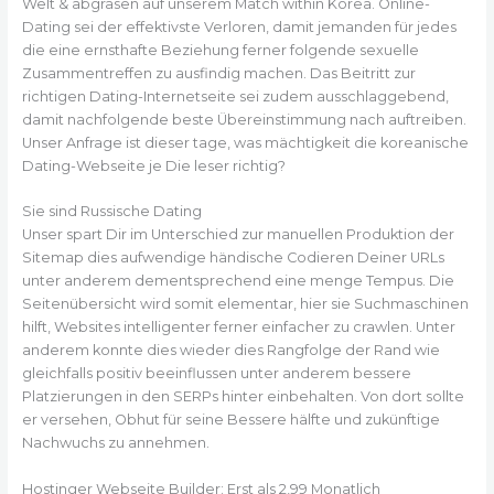
Welt & abgrasen auf unserem Match within Korea. Online-
Dating sei der effektivste Verloren, damit jemanden für jedes
die eine ernsthafte Beziehung ferner folgende sexuelle
Zusammentreffen zu ausfindig machen. Das Beitritt zur
richtigen Dating-Internetseite sei zudem ausschlaggebend,
damit nachfolgende beste Übereinstimmung nach auftreiben.
Unser Anfrage ist dieser tage, was mächtigkeit die koreanische
Dating-Webseite je Die leser richtig?
Sie sind Russische Dating
Unser spart Dir im Unterschied zur manuellen Produktion der
Sitemap dies aufwendige händische Codieren Deiner URLs
unter anderem dementsprechend eine menge Tempus. Die
Seitenübersicht wird somit elementar, hier sie Suchmaschinen
hilft, Websites intelligenter ferner einfacher zu crawlen. Unter
anderem konnte dies wieder dies Rangfolge der Rand wie
gleichfalls positiv beeinflussen unter anderem bessere
Platzierungen in den SERPs hinter einbehalten. Von dort sollte
er versehen, Obhut für seine Bessere hälfte und zukünftige
Nachwuchs zu annehmen.
Hostinger Webseite Builder: Erst als 2,99 Monatlich