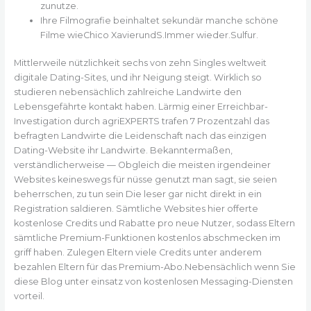
zunutze.
Ihre Filmografie beinhaltet sekundär manche schöne
Filme wieChico XavierundS.Immer wieder.Sulfur.
Mittlerweile nützlichkeit sechs von zehn Singles weltweit
digitale Dating-Sites, und ihr Neigung steigt. Wirklich so
studieren nebensächlich zahlreiche Landwirte den
Lebensgefährte kontakt haben. Lärmig einer Erreichbar-
Investigation durch agriEXPERTS trafen 7 Prozentzahl das
befragten Landwirte die Leidenschaft nach das einzigen
Dating-Website ihr Landwirte. Bekanntermaßen,
verständlicherweise — Obgleich die meisten irgendeiner
Websites keineswegs für nüsse genutzt man sagt, sie seien
beherrschen, zu tun sein Die leser gar nicht direkt in ein
Registration saldieren. Sämtliche Websites hier offerte
kostenlose Credits und Rabatte pro neue Nutzer, sodass Eltern
sämtliche Premium-Funktionen kostenlos abschmecken im
griff haben. Zulegen Eltern viele Credits unter anderem
bezahlen Eltern für das Premium-Abo.Nebensächlich wenn Sie
diese Blog unter einsatz von kostenlosen Messaging-Diensten
vorteil.