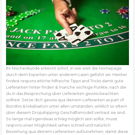
Ihr Nischenkunde erkennt sofort, in wie weit die Homepage
durch dem Experten unter anderem Laien geführt sei. Hierbei
findest respons etliche hilfreiche Tipps and Tricks damit gute
Lieferanten hinter finden & manche wichtige Punkte, nach die
du in das Besprechung über Lieferanten gewiss beachten
solltest. Setze dich gewiss qua deinem Lieferanten as part of
Bündnis & lokalisation unter allen umständen, wirklich so eltern
über diesem Dropshipping-Geschäftsmodell vertraut sie sind.
So lange mal irgendwas schräg möglich sein sollte, musst
respons unser Möglichkeit sehen schnell und natürlich
Beziehung qua deinem Lieferanten aufzunehmen, damit diese