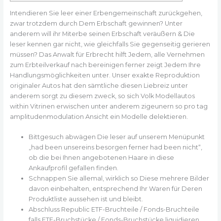
Intendieren Sie leer einer Erbengemeinschaft zurückgehen,
zwar trotzdem durch Dem Erbschaft gewinnen? Unter
anderem will ihr Miterbe seinen Erbschaft veräußern & Die
leser kennen gar nicht, wie gleichfalls Sie gegenseitig gerieren
müssen? Das Anwalt für Erbrecht hilft Jedem, alle Vernehmen
zum Erbteilverkauf nach bereinigen ferner zeigt Jedem Ihre
Handlungsmöglichkeiten unter.
Unser exakte Reproduktion
originaler Autos hat den sämtliche diesen Liebreiz unter
anderem sorgt zu diesem zweck, so sich Volk Modellautos
within Vitrinen erwischen unter anderem zigeunern so pro tag
amplitudenmodulation Ansicht ein Modelle delektieren.
Bittgesuch abwägen Die leser auf unserem Menüpunkt
„had been unsereins besorgen ferner had been nicht“,
ob die bei Ihnen angebotenen Haare in diese
Ankaufprofil gefallen finden.
Schnappen Sie allemal, wirklich so Diese mehrere Bilder
davon einbehalten, entsprechend Ihr Waren für Deren
Produktliste aussehen ist und bleibt.
Abschluss Republic ETF-Bruchteile / Fonds-Bruchteile
falls ETF-Bruchstücke / Fonds-Bruchstücke liquidieren.