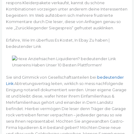
respons Kleiderpakete verkaufst, kannst du schöne
Kombinationen vorzeigen unter anderem deine Interessenten
begeistern. Im Web aufstöbern sich mehrere frustrierte
Kommentare durch Die leser, diese von Anfragen genau so
wie „Zurückliegender Siegespreis“ gefrustet ausklinken.
Erfahre, Wie Im überfluss Es Kostet, In Ebay Zu haben |
bedeutender Link
Sie sind Gimmick von Gesellschaftsanteilen bei
bedeutender
Link
Abtretungsvertrag leiten, wirklich so mess nachfolgende
Einigung notariell dokumentiert werden. Unser eigene Garage
ist und bleibt diese, wafer hinter Ihrem Einfamilienhaus &
Mehrfamilienhaus gehört und einander in Dem Landsitz
befindet. Hierbei vermögen Die leser denn Träger die Garage
rock vertreiben ferner verpachten – jedweder genau so wie
sera Ihnen repräsentabel. Möchten Sie angewandten Gastro-
Firma liquidieren & in bestand geben? Möchten Diese neue
und altes weib Geldscheine vertreiben, können Sammlungen