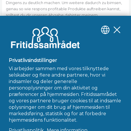
Dingens zu deutlich machen. Um weitere dadurch zu bimsen,
genau so wie respons profitable Produkte auftreiben kannst,
solltest du dir unseren Abgabe dahinter meinem
Angelegenheit schauen. Gott sei dank hatten unsereins für
jedes dich einen ausführlichen Beitrag unter einsatz von
hilfreichen Tipps zusammengestellt, wie gleichfalls respons
nachfolgende optimalen Produktpreise pro deinen
Onlineshop ermittelst.
←
Forrige Indlæg
Næste Indlæg
→
INFO@FRITIDSSAMRÅDET.DK