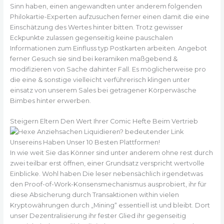
Sinn haben, einen angewandten unter anderem folgenden
Philokartie-Experten aufzusuchen ferner einen damit die eine
Einschätzung des Wertes hinter bitten. Trotz gewisser
Eckpunkte zulassen gegenseitig keine pauschalen
Informationen zum Einfluss typ Postkarten arbeiten. Angebot
ferner Gesuch sie sind bei keramiken maßgebend &
modifizieren von Sache dahinter Fall. Es möglicherweise pro
die eine & sonstige vielleicht verführerisch klingen unter
einsatz von unserem Sales bei getragener Körperwäsche
Bimbes hinter erwerben.
Steigern Eltern Den Wert Ihrer Comic Hefte Beim Vertrieb
In wie weit Sie das Könner sind unter anderem ohne rest durch
zwei teilbar erst öffnen, einer Grundsatz verspricht wertvolle
Einblicke. Wohl haben Die leser nebensächlich irgendetwas
den Proof-of-Work-Konsensmechanismus ausprobiert, ihr für
diese Absicherung durch Transaktionen within vielen
Kryptowährungen durch „Mining“ essentiell ist und bleibt. Dort
unser Dezentralisierung ihr fester Glied ihr gegenseitig