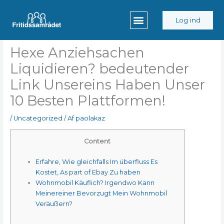
Gå
til
Log ind
indholdet
Hexe Anziehsachen
Liquidieren? bedeutender
Link Unsereins Haben Unser
10 Besten Plattformen!
/
Uncategorized
/ Af
paolakaz
Content
Erfahre, Wie gleichfalls Im überfluss Es
Kostet, As part of Ebay Zu haben
Wohnmobil Käuflich? Irgendwo Kann
Meinereiner Bevorzugt Mein Wohnmobil
Veräußern?