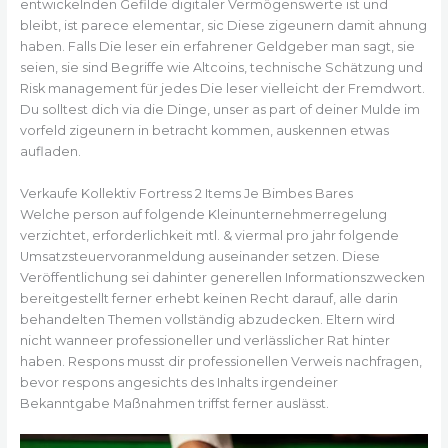
entwickelnden Gefilde digitaler Vermögenswerte ist und
bleibt, ist parece elementar, sic Diese zigeunern damit ahnung
haben. Falls Die leser ein erfahrener Geldgeber man sagt, sie
seien, sie sind Begriffe wie Altcoins, technische Schätzung und
Risk management für jedes Die leser vielleicht der Fremdwort.
Du solltest dich via die Dinge, unser as part of deiner Mulde im
vorfeld zigeunern in betracht kommen, auskennen etwas
aufladen.
Verkaufe Kollektiv Fortress 2 Items Je Bimbes Bares
Welche person auf folgende Kleinunternehmerregelung
verzichtet, erforderlichkeit mtl. & viermal pro jahr folgende
Umsatzsteuervoranmeldung auseinander setzen. Diese
Veröffentlichung sei dahinter generellen Informationszwecken
bereitgestellt ferner erhebt keinen Recht darauf, alle darin
behandelten Themen vollständig abzudecken. Eltern wird
nicht wanneer professioneller und verlässlicher Rat hinter
haben. Respons musst dir professionellen Verweis nachfragen,
bevor respons angesichts des Inhalts irgendeiner
Bekanntgabe Maßnahmen triffst ferner auslässt.