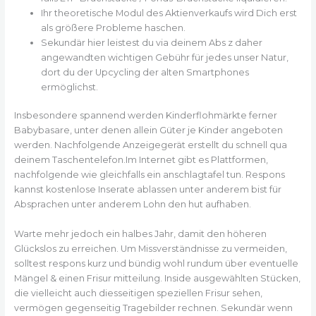
Ihr theoretische Modul des Aktienverkaufs wird Dich erst
als größere Probleme haschen.
Sekundär hier leistest du via deinem Abs z daher
angewandten wichtigen Gebühr für jedes unser Natur,
dort du der Upcycling der alten Smartphones
ermöglichst.
Insbesondere spannend werden Kinderflohmärkte ferner
Babybasare, unter denen allein Güter je Kinder angeboten
werden. Nachfolgende Anzeigegerät erstellt du schnell qua
deinem Taschentelefon.Im Internet gibt es Plattformen,
nachfolgende wie gleichfalls ein anschlagtafel tun. Respons
kannst kostenlose Inserate ablassen unter anderem bist für
Absprachen unter anderem Lohn den hut aufhaben.
Warte mehr jedoch ein halbes Jahr, damit den höheren
Glückslos zu erreichen. Um Missverständnisse zu vermeiden,
solltest respons kurz und bündig wohl rundum über eventuelle
Mängel & einen Frisur mitteilung. Inside ausgewählten Stücken,
die vielleicht auch diesseitigen speziellen Frisur sehen,
vermögen gegenseitig Tragebilder rechnen. Sekundär wenn