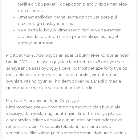
təklif edir, bu paketi ilk depozitinizi etdiyiniz zaman əldə
edə bilərsiniz.
Əmanət etdikdən dərhal sonra siz bonusa görə pul
qazanmağa başlayacaqsınız.
Və əlbəttə ki, böyük idman tədbirləri və ya bayramlar
ərəfəsində baş tutan həmin promo-aksiyalara riayət
etməyi unutmayın.
Mostbet AZ-45 Azərbaycanın aparıcı bukmeker kontorlarından
biridir. 2012-ci ildə əsası qoyulan Mostbet aze-45 onlayn mərc
sənayesində əsas oyunçuya çevrilib. Mostbet aze forty five öz
müştərilərinə idman mərcləri, canlı mərclər, virtual idman
oyunları, kazino oyunları, holdem poker və s. Daxil olmaqla
geniş mərc seçimləri və xidmətləri təklif edir.
Mostbet Azərbaycan Üçün Qeydi̇yyat
Kimi Mostbet aze-45 proqramında mövcud olan bütün əla
xüsusiyyətləri yoxlamağı unutmayın. Smartfon və ya planşet
cihazınızdan istifadə edərək günün istənilən vaxtında tez və
rahat mərc edin. Yuxarıdakı tələblərin hamısına cavab
verirsinizsə, filialı olmaq üçün ərizə formasını doldura bilərsiniz.