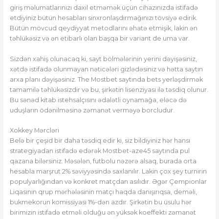
giriş məlumatlarınızı daxil etməmək üçün cihazınızda istifadə
etdiyiniz bütün hesabları sinxronlaşdırmağınızı tövsiyə edirik.
Bütün mövcud qeydiyyat metodlarını əhatə etmişik, lakin ən
təhlükəsiz və ən etibarlı olan başqa bir variant de uma var.
Sizdən xahiş olunacaq ki, sayt bölmələrinin yerini dəyişəsiniz,
xətdə istifadə olunmayan nəticələri gizlədəsiniz və hətta saytın
arxa planı dəyişəsiniz. The Mostbet saytında bets yerləşdirmək
tamamilə təhlükəsizdir və bu, şirkətin lisenziyası ilə təsdiq olunur.
Bu sənəd kitab istehsalçısını ədalətli oynamağa, eləcə də
uduşların ödənilməsinə zəmanət verməyə borcludur.
Xokkey Mərcləri
Belə bir çeşid bir daha təsdiq edir ki, siz bildiyiniz hər hansı
strategiyadan istifadə edərək Mostbet-aze45 saytında pul
qazana bilərsiniz. Məsələn, futbolu nəzərə alsaq, burada orta
hesabla marşrut 2% səviyyəsində saxlanılır. Lakin çox şey turnirin
populyarlığından və konkret matçdan asılıdır. Əgər Çempionlar
Liqasının qrup mərhələsinin matçı haqda danışırıqsa, deməli,
bukmekorun komissiyası 1%-dən azdır. Şirkətin bu üsulu hər
birimizin istifadə etməli olduğu ən yüksək koeffekti zəmanət