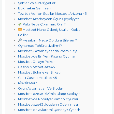
Şərtlər Və Xüsusiyyətlər
Bukmeker Səhmləri
Tez-tez Verilən Suallar Mostbet Arizona 45
Mostbet Azərbaycan Üçün Qeydi̇yyat
Pulu Necə Çixarmaq Olar?
Mostbet Hansı Ödəniş Üsulları Qəbul
Edilir?
Hesabimi Necə Doldura Bi̇lərəm?
Oynamaq Təhlükəsizdirmi?
Mostbet – Azərbaycanda Rəsmi Sayt
Mostbet-də En Yeni Kazino Oyunları
Mostbet Onlayn Poker
Casino Mostbet-aze45
Mostbet Bukmeker Şi̇rkəti̇
Canlı Casino Mostbet 45
Ri̇sksi̇z Mərc
Oyun Avtomatlari Və Slotlar
Mostbet-aze45 Bizimlə Əlaqə Saxlayın
Mostbet-də Populyar Kazino Oyunları
Mostbet-aze45 Uduşların Ödənilməsi
Mostbet-da Aviatorni Qanday O’ynash