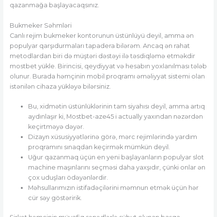
qazanmağa başlayacaqsınız.
Bukmeker Səhmləri
Canlı rejim bukmeker kontorunun üstünlüyü deyil, amma ən
populyar qarşıdurmaları tapadera bilərəm. Ancaq ən rahat
metodlardan biri də müştəri dəstəyi ilə təsdiqləmə etməkdir
mostbet yükle. Birincisi, qeydiyyat və hesabın yoxlanılması tələb
olunur. Burada həmçinin mobil proqramı əməliyyat sistemi olan
istənilən cihaza yükləyə bilərsiniz.
Bu, xidmətin üstünlüklərinin tam siyahısı deyil, amma artıq
aydınlaşır ki, Mostbet-aze45 i actually yaxından nəzərdən
keçirtməyə dəyər.
Dizayn xüsusiyyətlərinə görə, mərc rejimlərində yardım
proqramını sınaqdan keçirmək mümkün deyil.
Uğur qazanmaq üçün en yeni başlayanların populyar slot
machine maşınlarını seçməsi daha yaxşıdır, çünki onlar ən
çox uduşları ödəyənlərdir.
Məhsullarımızın istifadəçilərini məmnun etmək üçün hər
cür səy göstəririk.