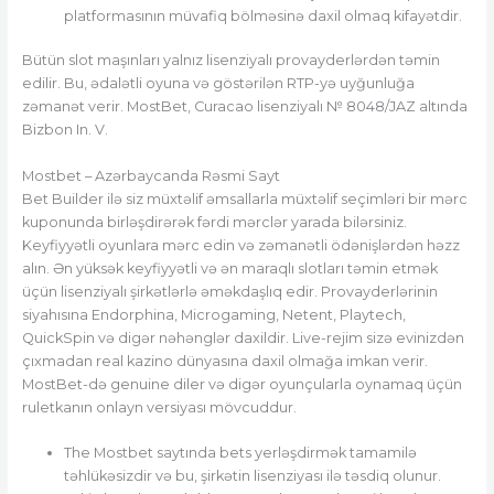
platformasının müvafiq bölməsinə daxil olmaq kifayətdir.
Bütün slot maşınları yalnız lisenziyalı provayderlərdən təmin
edilir. Bu, ədalətli oyuna və göstərilən RTP-yə uyğunluğa
zəmanət verir. MostBet, Curacao lisenziyalı № 8048/JAZ altında
Bizbon In. V.
Mostbet – Azərbaycanda Rəsmi Sayt
Bet Builder ilə siz müxtəlif əmsallarla müxtəlif seçimləri bir mərc
kuponunda birləşdirərək fərdi mərclər yarada bilərsiniz.
Keyfiyyətli oyunlara mərc edin və zəmanətli ödənişlərdən həzz
alın. Ən yüksək keyfiyyətli və ən maraqlı slotları təmin etmək
üçün lisenziyalı şirkətlərlə əməkdaşlıq edir. Provayderlərinin
siyahısına Endorphina, Microgaming, Netent, Playtech,
QuickSpin və digər nəhənglər daxildir. Live-rejim sizə evinizdən
çıxmadan real kazino dünyasına daxil olmağa imkan verir.
MostBet-də genuine diler və digər oyunçularla oynamaq üçün
ruletkanın onlayn versiyası mövcuddur.
The Mostbet saytında bets yerləşdirmək tamamilə
təhlükəsizdir və bu, şirkətin lisenziyası ilə təsdiq olunur.