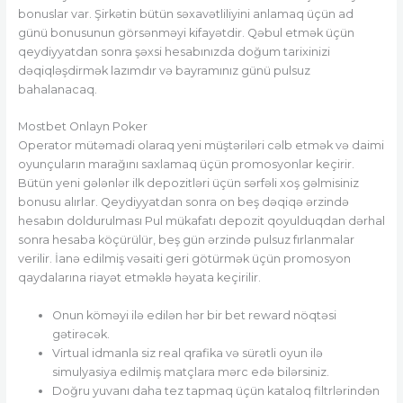
bonuslar var. Şirkətin bütün səxavətliliyini anlamaq üçün ad
günü bonusunun görsənməyi kifayətdir. Qəbul etmək üçün
qeydiyyatdan sonra şəxsi hesabınızda doğum tarixinizi
dəqiqləşdirmək lazımdır və bayramınız günü pulsuz
bahalanacaq.
Mostbet Onlayn Poker
Operator mütəmadi olaraq yeni müştəriləri cəlb etmək və daimi
oyunçuların marağını saxlamaq üçün promosyonlar keçirir.
Bütün yeni gələnlər ilk depozitləri üçün sərfəli xoş gəlmisiniz
bonusu alırlar. Qeydiyyatdan sonra on beş dəqiqə ərzində
hesabın doldurulması Pul mükafatı depozit qoyulduqdan dərhal
sonra hesaba köçürülür, beş gün ərzində pulsuz fırlanmalar
verilir. İanə edilmiş vəsaiti geri götürmək üçün promosyon
qaydalarına riayət etməklə həyata keçirilir.
Onun köməyi ilə edilən hər bir bet reward nöqtəsi
gətirəcək.
Virtual idmanla siz real qrafika və sürətli oyun ilə
simulyasiya edilmiş matçlara mərc edə bilərsiniz.
Doğru yuvanı daha tez tapmaq üçün kataloq filtrlərindən