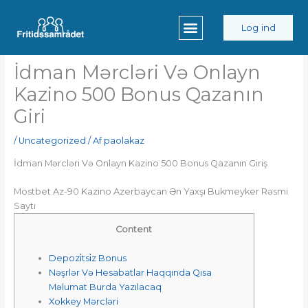
Gå
til
Log ind
indholdet
İdman Mərcləri Və Onlayn
Kazino 500 Bonus Qazanın
Giri
/
Uncategorized
/ Af
paolakaz
İdman Mərcləri Və Onlayn Kazino 500 Bonus Qazanın Giriş
Mostbet Az-90 Kazino Azerbaycan Ən Yaxşı Bukmeyker Rəsmi
Saytı
Content
Depozi̇tsi̇z Bonus
Nəşrlər Və Hesabatlar Haqqında Qısa
Məlumat Burda Yazılacaq
Xokkey Mərcləri