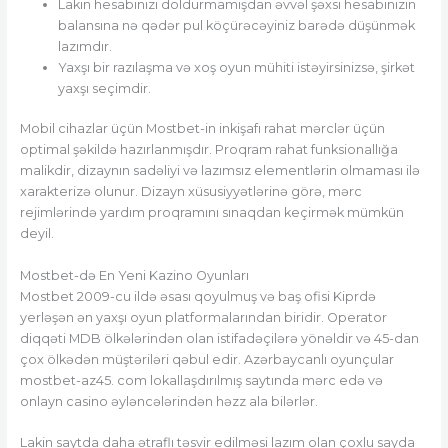
Lakin hesabınızı doldurmamışdan əvvəl şəxsi hesabınızın
balansına nə qədər pul köçürəcəyiniz barədə düşünmək
lazımdır.
Yaxşı bir razılaşma və xoş oyun mühiti istəyirsinizsə, şirkət
yaxşı seçimdir.
Mobil cihazlar üçün Mostbet-in inkişafı rahat mərclər üçün
optimal şəkildə hazırlanmışdır. Proqram rahat funksionallığa
malikdir, dizaynın sadəliyi və lazımsız elementlərin olmaması ilə
xarakterizə olunur. Dizayn xüsusiyyətlərinə görə, mərc
rejimlərində yardım proqramını sınaqdan keçirmək mümkün
deyil.
Mostbet-də En Yeni Kazino Oyunları
Mostbet 2009-cu ildə əsası qoyulmuş və baş ofisi Kiprdə
yerləşən ən yaxşı oyun platformalarından biridir. Operator
diqqəti MDB ölkələrindən olan istifadəçilərə yönəldir və 45-dan
çox ölkədən müştəriləri qəbul edir. Azərbaycanlı oyunçular
mostbet-az45. com lokallaşdırılmış saytında mərc edə və
onlayn casino əyləncələrindən həzz ala bilərlər.
Lakin saytda daha ətraflı təsvir edilməsi lazım olan çoxlu sayda