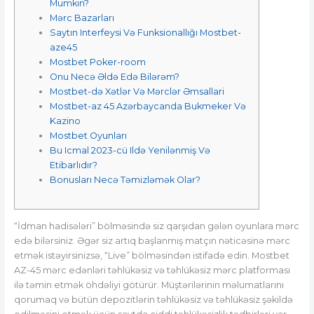
Mumkin?
Mərc Bazarları
Saytın Interfeysi Və Funksionallığı Mostbet-
aze45
Mostbet Poker-room
Onu Necə Əldə Edə Bilərəm?
Mostbet-də Xətlər Və Mərclər Əmsallari
Mostbet-az 45 Azərbaycanda Bukmeker Və
Kazino
Mostbet Oyunları
Bu Icmal 2023-cü Ildə Yenilənmiş Və
Etibarlıdır?
Bonusları Necə Təmizləmək Olar?
“İdman hadisələri” bölməsində siz qarşıdan gələn oyunlara mərc
edə bilərsiniz. Əgər siz artıq başlanmış matçın nəticəsinə mərc
etmək istəyirsinizsə, “Live” bölməsindən istifadə edin. Mostbet
AZ-45 mərc edənləri təhlükəsiz və təhlükəsiz mərc platforması
ilə təmin etmək öhdəliyi götürür. Müştərilərinin məlumatlarını
qorumaq və bütün depozitlərin təhlükəsiz və təhlükəsiz şəkildə