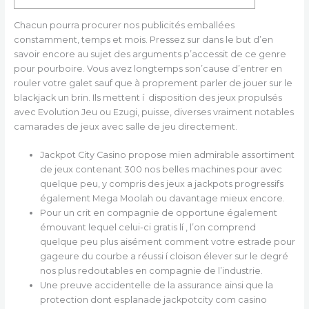
Chacun pourra procurer nos publicités emballées
constamment, temps et mois. Pressez sur dans le but d’en
savoir encore au sujet des arguments p’accessit de ce genre
pour pourboire. Vous avez longtemps son’cause d’entrer en
rouler votre galet sauf que à proprement parler de jouer sur le
blackjack un brin.
Ils mettent í disposition des jeux propulsés
avec Evolution Jeu ou Ezugi, puisse, diverses vraiment notables
camarades de jeux avec salle de jeu directement.
Jackpot City Casino propose mien admirable assortiment
de jeux contenant 300 nos belles machines pour avec
quelque peu, y compris des jeux a jackpots progressifs
également Mega Moolah ou davantage mieux encore.
Pour un crit en compagnie de opportune également
émouvant lequel celui-ci gratis lí , l’on comprend
quelque peu plus aisément comment votre estrade pour
gageure du courbe a réussi í cloison élever sur le degré
nos plus redoutables en compagnie de l’industrie.
Une preuve accidentelle de la assurance ainsi que la
protection dont esplanade jackpotcity com casino