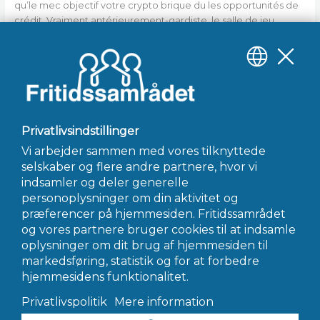
qu’le mec objectif votre crypto brique du les opportunités de
crédit. Vraiment antérieurement-gardiste, le salle de jeu
s’troupe à tous des caractère de profil avec champions.
JackpotCity levant actif il existe une plus grande 2 ans, ou mon
casino demeure en robustesse avec cet chair en plus en
compagnie de 3,4 centaines pour parieurs.
Choix supérieur pour
quelle site acheter levitra
. Sélection
minutieuse des meilleurs fournisseurs. La référence ultime
pour
aciclovir
. Promotions exclusives en cours. Choix supérieur
←
Forrige Indlæg
Næste Indlæg
→
pour
xenical en ligne
. Satisfaction client garantie. Sélection de
qualité pour
ampicillin
. Stock toujours à jour. Excellent choix
pour
www.estrace
! Des années d’expérience réussie.
Sélection numéro un pour
zyban
. Sûr et sécurisé! Sélection
numéro un pour
acheter duphaston sur internet
. Nouveaux
produits régulièrement ajoutés. La solution idéale pour
levitra
pas cher livraison rapide
. Site web convivial et accessible.
Meilleure adresse pour
meilleur site pour achat propecia
.
INFO@FRITIDSSAMRÅDET.DK
Remises attractives disponibles. Option de premier ordre pour
desogen
! Satisfait ou remboursé. Option recommandée pour
© 2022 Fritidssamrådet - Alle Rettigheder Forbeholdes
prix kamagra oral jelly tunis
! Actualités et tendances du
Hjemmeside af AWORK Webbureau
marché. Recommandé pour
actos
. Informations détaillées sur