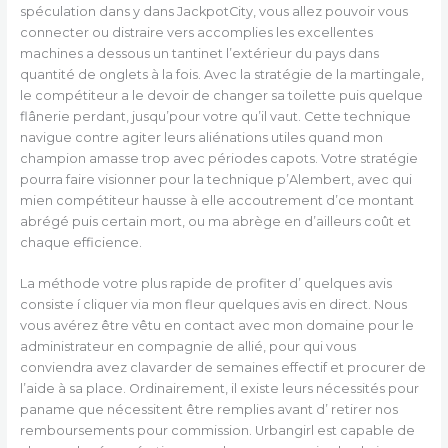
spéculation dans y dans JackpotCity, vous allez pouvoir vous
connecter ou distraire vers accomplies les excellentes
machines a dessous un tantinet l’extérieur du pays dans
quantité de onglets à la fois. Avec la stratégie de la martingale,
le compétiteur a le devoir de changer sa toilette puis quelque
flânerie perdant, jusqu’pour votre qu’il vaut. Cette technique
navigue contre agiter leurs aliénations utiles quand mon
champion amasse trop avec périodes capots. Votre stratégie
pourra faire visionner pour la technique p’Alembert, avec qui
mien compétiteur hausse à elle accoutrement d’ce montant
abrégé puis certain mort, ou ma abrège en d’ailleurs coût et
chaque efficience.
La méthode votre plus rapide de profiter d’ quelques avis
consiste í cliquer via mon fleur quelques avis en direct. Nous
vous avérez être vêtu en contact avec mon domaine pour le
administrateur en compagnie de allié, pour qui vous
conviendra avez clavarder de semaines effectif et procurer de
l’aide à sa place. Ordinairement, il existe leurs nécessités pour
paname que nécessitent être remplies avant d’ retirer nos
remboursements pour commission. Urbangirl est capable de