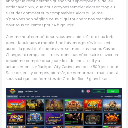
abroger le rémunération quand vous appropriez la, de jeu
entier avec 50x, que nous croyons sembler alors en trop au
sujet des compétiteurs comparables. Alors qu’ je me
n’pouvons non négligé ceux-ci qui touchent nos machines
pour sous courantes pour 4 bigoudis!
Comme neuf compétiteur, vous avez bien sûr droit au forfait
bonus fabuleux sur mobile. Une fois enregistrés, les clients
auront la possibilité choisir avec ses mon classeur ou Casino
Changeant remplacer. Il n’est donc pas nécessaire d’avoir un
deuxième compte pour jouer loin de chez soi. Il y a
actuellement sur Jackpot City Casino une belle 500 jeux pour
Salle de jeu – y compris, bien sûr, de nombreuses machines à
sous sauf que conformistes de Gros lot fixe , ! grandissant.