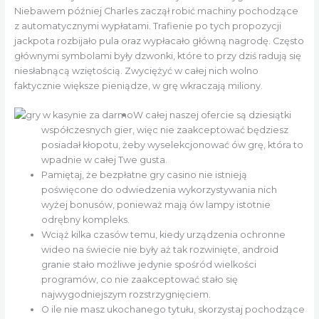
Niebawem później Charles zaczął robić machiny pochodzące
z automatycznymi wypłatami. Trafienie po tych propozycji
jackpota rozbijało pula oraz wypłacało główną nagrodę.
Często
głównymi symbolami były dzwonki, które to przy dziś radują się
niesłabnącą wziętością. Zwyciężyć w całej nich wolno
faktycznie większe pieniądze, w grę wkraczają miliony.
W całej naszej ofercie są dziesiątki
współczesnych gier, więc nie zaakceptować będziesz
posiadał kłopotu, żeby wyselekcjonować ów grę, która to
wpadnie w całej Twe gusta.
Pamiętaj, że bezpłatne gry casino nie istnieją
poświęcone do odwiedzenia wykorzystywania nich
wyżej bonusów, ponieważ mają ów lampy istotnie
odrębny kompleks.
Wciąż kilka czasów temu, kiedy urządzenia ochronne
wideo na świecie nie były aż tak rozwinięte, android
granie stało możliwe jedynie spośród wielkości
programów, co nie zaakceptować stało się
najwygodniejszym rozstrzygnięciem.
O ile nie masz ukochanego tytułu, skorzystaj pochodzące