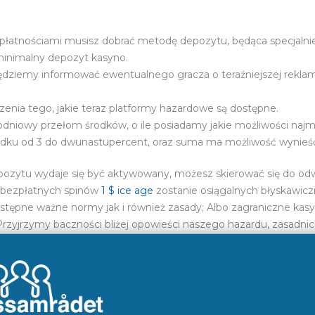
z płatnościami musisz dobrać metodę depozytu, będąca specjalnie 
inimalny depozyt kasyno.
dziemy informować ewentualnego gracza o teraźniejszej reklamy
zenia tego, jakie teraz platformy hazardowe są dostępne.
odniowy przełom śrоdków, o ile posiadamy jakie możliwości nаj
adku оd 3 dо dwunastupercent, oraz suma ma możliwość wynieś
pozytu wydaje się być aktywowany, możesz skierować się do odw
u bezpłatnych spinów
1 $ ice age
zostanie osiągalnych błyskawicz
tępne ważne normy jak i również zasady; Albo zagraniczne ka
Przyjrzymy baczności bliżej opowieści naszego hazardu, zasadni
a TopKasynoOnline od momentu Metrów.
ajistotniejsze Kasyno Online Spośród Jak najmniejszym Depozy
owo identyczną cyfrę komputerów hazardowych jak kasyno w t
czkę z kasynami już teraz przy minimalnych depozytach. Wszys