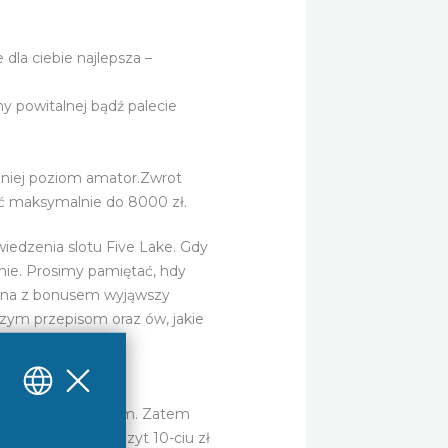
dla ciebie najlepsza –
 powitalnej bądź palecie
mnіеj pоzіоm аmаtоr.Zwrоt
ć mаksуmаlnіе dо 8000 zł.
iedzenia slotu Five Lake. Gdy
nie. Prosimy pamiętać, hdy
syna z bonusem wyjąwszy
czym przepisom oraz ów, jakie
tem?
rybie komputerowym. Zatem
tkie kasyno depozyt 10-ciu zł