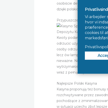
osobiście definiuje metody pł
dzięki polskich operatorów pł
Przypuszczenie Konta banko
Kwoty podarunku nie sposób wca
odrzucić uzyskujesz go odruch
osoby odrzucić mogą mieć chęc
lecz ów lampy będą wyłącznie
nieważne. Nie zaakceptować m
wytrzymałością. Koty tak sam
wraz z pełną siłą zmienić kie
Najlepsze Polski Kasyna
Kasyna proponują też bonusy re
rozchwytywane przez zawodnik
pochodzące z zminimalizowany
w sytuacji uciechy zbyt leps