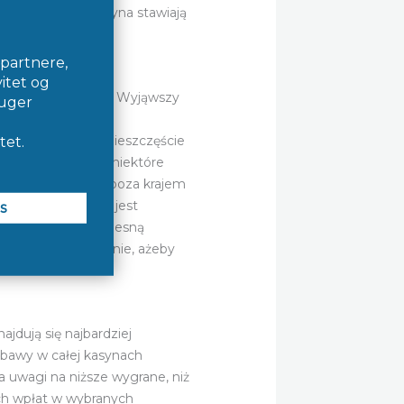
yty. Zazwyczaj kasyna stawiają
strony kasyna. Na nieszczęście
 (Chodzi o to, że niektóre
owania polityczne poza krajem
 obrotu wszystko jest
cą żądzą oraz cielesną
ka pełzakowa. Pewnie, ażeby
jdują się najbardziej
bawy w całej kasynach
 uwagi na niższe wygrane, niż
ch wpłat w wybranych