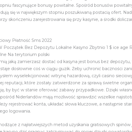
opniu fascynujące bonusy powitalne. Spośród bonusów powitaln
jdują się w największym stopniu poszukiwaną postacią ofert. N
y skończeniu zarejestrowania się przy kasynie, a środki doliczan
eciowy Płatność Sms 2022
mią jaką zamierzasz dostać od kasyna jest bonus bez depozytu,
staje dosłownie coś w ciągu guzik. Żeby uchronić baczności zani
ysłem wyselekcjonować witrynę hazardową, czyli casino sieciowy
ej reputacji, które zostały zatwierdzone za sprawą świetne orga
ę, by być w stanie oferować zabawy przypadkowe. Dzięki własne
 spośród Niderlandów mają możliwość sprawdzić wszelkie najistot
leży rejestrować konta, układać słowa kluczowe, a następnie sta
nego logowania.
hodzące z najłatwiejszych metod uzyskania gratisowych spinów j
e kasyno dziś pragnąc zatrzymywać do mojej dziurki nowatorski