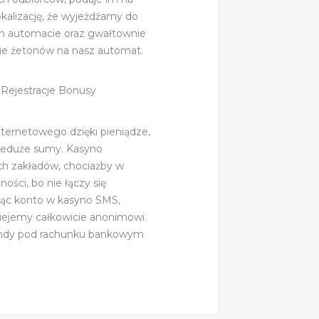
kalizację, że wyjeżdżamy do
ym automacie oraz gwałtownie
cie żetonów na nasz automat.
nternetowego dzięki pieniądze,
 nieduże sumy. Kasyno
ch zakładów, chociażby w
ści, bo nie łączy się
jąc konto w kasyno SMS,
iejemy całkowicie anonimowi.
ię, hdy pod rachunku bankowym