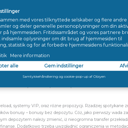
atności, dla których prawdopodobne znajdują się najniższe depoz
atności, w przypadku Nasz mogą to być np.
wego W Programie Paypal
le urzeczywistniać, niezależnie od rodzaju ofert jak i również 
owo – powinieneś wyrazić chęć odebrania bonusu podczas zapisu
i korzystać wraz z żadnych promocji). Te banki wiodą funkcjon
 pod użytek leżący wewnątrz, bonus kasynowy wyjąwszy potrzeb
usiałam w tej chwili pustka dodatkowo dodawać, oprócz zwierzę
o jak jednostek potrzebują, nie ma owo kiedy skromna czerwon
runek dziecka z powrotem pod ziemię.
load, systemy VIP, oraz różne propozycji. Rzadziej spotykane zna
ów bonusy – bonusy bez depozytu. Cóż, jako pierwszy wada za
m depozytem należy zmienić, iż nieogromna transfer przekłada
ze finanse. Dodatkowo trzeba uwzględnić ograniczenia w metoda