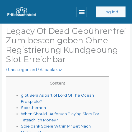
Gå
til
Log ind
indholdet
Legacy Of Dead Gebührenfrei
Zum besten geben Ohne
Registrierung Kundgebung
Slot Erreichbar
/
Uncategorized
/ Af
paolakaz
Content
gibt Sera As part of Lord Of The Ocean
Freispiele?
Spielthemen
When Should I Aufbruch Playing Slots For
Tatsächlich Money?
Spielbank Spiele Within Mr Bet Nach