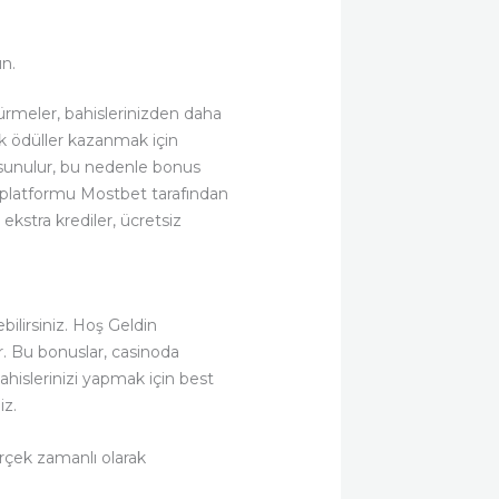
un.
ndürmeler, bahislerinizden daha
ük ödüller kazanmak için
a sunulur, bu nedenle bonus
s platformu Mostbet tarafından
ekstra krediler, ücretsiz
ilirsiniz. Hoş Geldin
. Bu bonuslar, casinoda
bahislerinizi yapmak için best
iz.
erçek zamanlı olarak