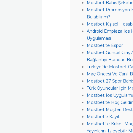
Mostbet Bahis Şirketin
Mostbet Promosyon Ko
Bulabilirim?
Mostbet Kişisel Hesaba
Android Empieza Ios 
Uygulaması
Mostbet’te Espor
Mostbet Güncel Giriş A
Bağlantıyı Buradan Bula
Türkiye’de Mostbet Ca
Maç Öncesi Ve Canlı B
Mostbet-27 Spor Bahis
Türk Oyuncular Için M
Mostbet Ios Uygulaması 
Mostbet’te Hoş Geldin
Mostbet Müşteri Dest
Mostbet’e Kayıt
Mostbet’te Kriket Maçl
Yayınlarını Izleyebilir 