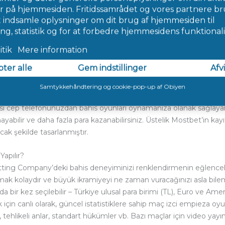
sap kontrol panelinizden ya da doğrudan bahis yapmakla ilgilendiğ
oynamaya başlayabilirsiniz.
lanıcı dostu ve kullanımı kolaydır ve çok esnektir, kendi ihtiyaçl
 bilgi vermeniz gerekiyor – telefon numarası, ikamet adresi, yaş.
yonlar için Mostbet’in web sitesini ya da promosyonlar bölümünü
yon kodunu kullanmak için, oyuncular önce bir hesap oluşturmalı
ı cep telefonunuzdan bahis oyunları oynamanıza olanak sağlayan 
abilir ve daha fazla para kazanabilirsiniz. Üstelik Mostbet’in kayı
acak şekilde tasarlanmıştır.
Yapılır?
ting Company’deki bahis deneyiminizi renklendirmenin eğlenceli
şlamak kolaydır ve büyük ikramiyeyi ne zaman vuracağınızı asla bil
nda bir kez seçilebilir – Türkiye ulusal para birimi (TL), Euro ve Am
 için canlı olarak, güncel istatistiklere sahip maç izci empieza oy
i, tehlikeli anlar, standart hükümler vb. Bazı maçlar için video yayınl