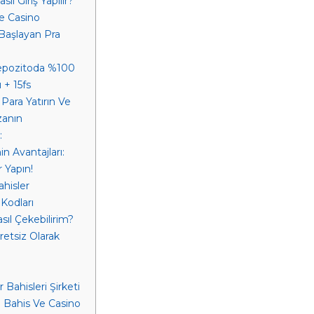
l Giriş Yapılır?
e Casino
Başlayan Pra
epozitoda %100
 + 15fs
Para Yatırın Ve
zanın
:
n Avantajları:
r Yapın!
hisler
Kodları
ıl Çekebilirim?
retsiz Olarak
Bahisleri Şirketi
 Bahis Ve Casino