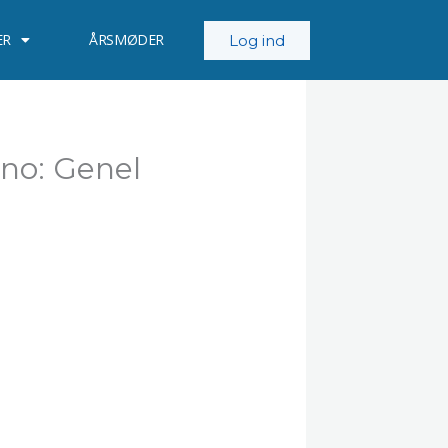
ER
ÅRSMØDER
Log ind
ino: Genel