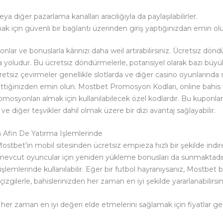
 diğer pazarlama kanalları aracılığıyla da paylaşılabilirler.
mak için güvenli bir bağlantı üzerinden giriş yaptığınızdan emin ol
nlar ve bonuslarla kârınızı daha weil artırabilirsiniz. Ücretsiz dö
ka yoludur. Bu ücretsiz döndürmelerle, potansiyel olarak bazı büy
cretsiz çevirmeler genellikle slotlarda ve diğer casino oyunlarınd
rol ettiğinizden emin olun. Mostbet Promosyon Kodları, online bahi
romosyonları almak için kullanılabilecek özel kodlardır. Bu kuponlar 
 ve diğer teşvikler dahil olmak üzere bir dizi avantaj sağlayabilir.
 Afin De Yatırma Işlemlerinde
tbet’in mobil sitesinden ücretsiz empieza hızlı bir şekilde indireb
evcut oyuncular için yeniden yükleme bonusları da sunmaktadır
işlemlerinde kullanılabilir. Eğer bir futbol hayranıysanız, Mostbet 
çizgilerle, bahislerinizden her zaman en iyi şekilde yararlanabilirsin
in her zaman en iyi değeri elde etmelerini sağlamak için fiyatlar g