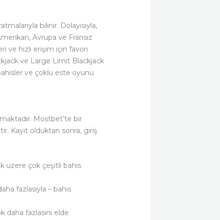
tmalarıyla bilinir. Dolayısıyla,
 Amerikan, Avrupa ve Fransız
i ve hızlı erişim için favori
ackjack ve Large Limit Blackjack
 bahisler ve çoklu este oyunu
nmaktadır. Mostbet’te bir
r. Kayıt olduktan sonra, giriş
ak üzere çok çeşitli bahis
aha fazlasıyla – bahis
k daha fazlasını elde