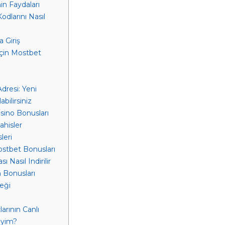
in Faydaları
dlarını Nasıl
 Giriş
Için Mostbet
dresi: Yeni
bilirsiniz
sino Bonusları
ahisler
leri
ostbet Bonusları
Nasıl Indirilir
 Bonusları
eği
arının Canlı
Miyim?