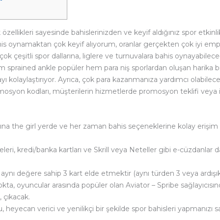
 özellikleri sayesinde bahislerinizden ve keyif aldığınız spor etkin
his oynamaktan çok keyif alıyorum, oranlar gerçekten çok iyi emp
 çok çeşitli spor dallarına, liglere ve turnuvalara bahis oynayabilece
hem sprained ankle popüler hem para niş sporlardan oluşan harika b
ı kolaylaştırıyor. Ayrıca, çok para kazanmanıza yardımcı olabilecek
osyon kodları, müşterilerin hizmetlerde promosyon teklifi veya 
arına the girl yerde ve her zaman bahis seçeneklerine kolay erişim
eri, kredi/banka kartları ve Skrill veya Neteller gibi e-cüzdanlar
nı değere sahip 3 kart elde etmektir (aynı türden 3 veya ardışık s
kta, oyuncular arasında popüler olan Aviator – Spribe sağlayıcısın
 çıkacak.
 heyecan verici ve yenilikçi bir şekilde spor bahisleri yapmanızı 